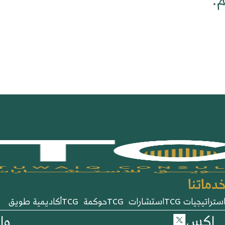
.
دماتنا
ستراتيجيات TCG
استشارات TCG
حوكمة TCG
أكاديمية طويق
اكس
وا