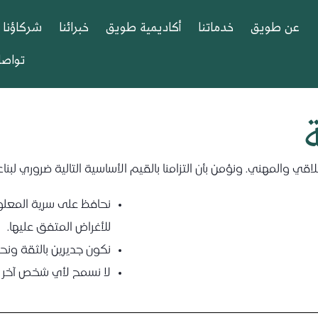
عن طويق
خدماتنا
أكاديمية طويق
خبرائنا
شركاؤنا
تواصل
ي والمهني. ونؤمن بأن التزامنا بالقيم الأساسية التالية ضروري لبنا
نحافظ على سرية المعلو
للأغراض المتفق عليها.
نكون جديرين بالثقة ونح
لا نسمح لأي شخص آخر ب