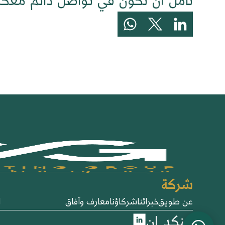
نأمل أن نكون في تواصل دائم معكم
شركة
خ
عن طويق
خبرائنا
شركاؤنا
معارف وآفاق
ا
لينكد إن