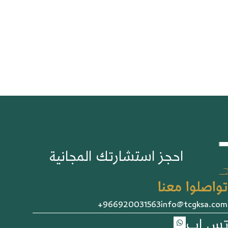
احجز استشارتك المجانية
تواصلوا معنا
966920031563+
info@tcgksa.com
تس اب