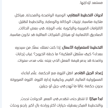
ستعد لإدارتها.
دوات التخطيط العقاري
: الوصية الواضحة والمحدثة، هياكل
لكية مناسبة، ترتيبات الوكالة والوصاية، والتخطيط لتقليل
لالتزامات الضريبية والزكوية على الورثة. في بعض الحالات،
لصناديق الائتمانية أو هياكل الشركات العائلية قد تكون مناسبة.
لتخطيط لاستمرارية الأعمال
: إذا كنت تمتلك عملًا، من سيديره
عدك؟ كيف ستُنقل الملكية؟ ما خطة الخروج؟ غياب إجابات
اضحة قد يدمر قيمة العمل الذي بنيته على مدى سنوات.
عداد الجيل القادم
: انقل الثروة مع الحكمة. علّم أبناءك
لمسؤولية المالية، القيم، وكيفية إدارة الثروة. الثروة الموروثة
دون حكمة غالبًا ما تُهدر في جيل أو جيلين.
بدأ مبكرًا
: لا تنتظر حتى تتقدم في العمر. الحوادث تحدث،
التخطيط المبكر يعطيك خيارات أكثر وراحة بال أكبر. راجع وحدّث