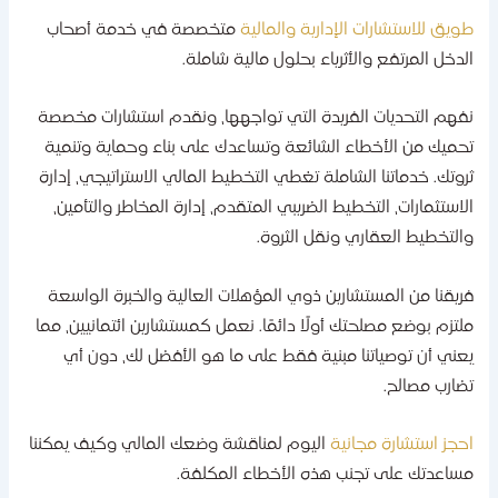
ويق للاستشارات الإدارية والمالية
متخصصة في خدمة أصحاب
لدخل المرتفع والأثرياء بحلول مالية شاملة.
فهم التحديات الفريدة التي تواجهها، ونقدم استشارات مخصصة
حميك من الأخطاء الشائعة وتساعدك على بناء وحماية وتنمية
روتك. خدماتنا الشاملة تغطي التخطيط المالي الاستراتيجي، إدارة
لاستثمارات، التخطيط الضريبي المتقدم، إدارة المخاطر والتأمين،
التخطيط العقاري ونقل الثروة.
ريقنا من المستشارين ذوي المؤهلات العالية والخبرة الواسعة
لتزم بوضع مصلحتك أولًا دائمًا. نعمل كمستشارين ائتمانيين، مما
عني أن توصياتنا مبنية فقط على ما هو الأفضل لك، دون أي
ضارب مصالح.
حجز استشارة مجانية
اليوم لمناقشة وضعك المالي وكيف يمكننا
ساعدتك على تجنب هذه الأخطاء المكلفة.