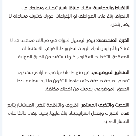
لانضباط والمحاسبة
: يبقيك ملتزمًا باستراتيجيتك ويمنعك من
لانحراف بناءً على العواطف أو الإغراءات. دورك كشريك مساءلة لا
قدر بثمن.
لخبرة المتخصصة
: يوفر الوصول لخبرات في مجالات معقدة قد لا
متلكها أو ليس لديك الوقت لتطويرها. الضرائب، الاستثمارات
لمعقدة، التخطيط العقاري، كلها تستفيد من الخبرة المهنية.
لمنظور الموضوعي
: غير متورط عاطفيًا في قراراتك، يستطيع
قديم نصيحة صادقة حتى عندما لا تكون ما تريد سماعه. هذا
لصدق الموضوعي يحميك من أخطاء مكلفة.
لتحديث والتكيف المستمر
: الظروف والأنظمة تتغير. المستشار يتابع
ذه التغيرات ويعدل استراتيجيتك بناءً عليها، بحيث تبقى دائمًا على
لمسار الصحيح.