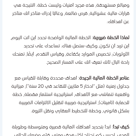
مبالغ مستهدفة، هذه مجرد أمنيات وليست خطة. النتيجة هي
رارات مالية عشوائية، فرص ضائعة، وغالبًا إدراك متأخر أنك متأخر
ن أهدافك.
ماذا الخطة ضرورية
: الخطة المالية الواضحة تحدد أين أنت اليوم،
ين تريد أن تكون، وكيف ستصل هناك. تساعدك على تحديد
لأولويات، تخصيص الموارد بكفاءة، وقياس التقدم. أيضًا، تمنحك
احة البال لأنك تعرف أنك على المسار الصحيح.
ناصر الخطة المالية الجيدة
: أهداف محددة وقابلة للقياس مع
جداول زمنية (مثل “ادخار 5 ملايين للتقاعد في 20 سنة”)، ميزانية
اقعية تتماشى مع الأهداف، استراتيجية استثمار مفصلة، خطة
لحماية (تأمينات)، استراتيجية ضريبية لتقليل الالتزامات الضريبية
شكل قانوني، وخطة للتخطيط العقاري ونقل الثروة.
يف تبدأ
: ابدأ بتحديد أهدافك المالية قصيرة ومتوسطة وطويلة
لمدى. احسب كم تحتاج لكل هدف ومتى. قيّم وضعك الحالي