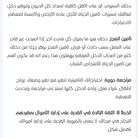
خلك السنوي، أو على الأقل كافية لسداد كل الديون وتوفير دخل
عائلتك لسنوات. تأمين الحياة للأجل عادة الأرخص والأبسط لمعظم
لاحتياجات.
أمين العجز
: دخلك هو ما يمول كل شيء آخر. إذا أصبحت غير قادر
لى العمل بسبب حادث أو مرض، تأمين العجز يوفر جزءًا من دخلك.
ثير من أصحاب الدخل المرتفع يهملون هذا رغم أنه قد يكون أهم
ن تأمين الحياة للأشخاص الشباب.
راجعة دورية
: احتياجاتك التأمينية تتغير مع تغير وضعك. زواج،
طفال، شراء منزل، زيادة الدخل، كلها تستدعي مراجعة وتحديث
لتغطية.
: الثقة الزائدة في القدرة على إدارة الأموال بمفردهم
لنجاح في مجالك لا يعني بالضرورة القدرة على إدارة أموالك
أفضل شكل.