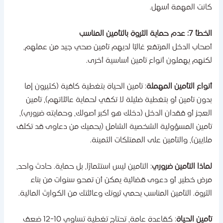
انت المهمة أسهل.
7: عدم حماية الثروة بالتأمين المناسب
صحاب الدخل المرتفع غالبًا لديهم تأمين صحي جيد من عملهم،
كنهم يهملون أنواع تأمين أساسية أخرى.
نواع التأمين المهملة
: تأمين الحياة بتغطية كافية (كثيرون إما
دون تأمين أو بتغطية ضئيلة لا تكفي لحماية عائلاتهم)، تأمين
لعجز أو فقدان الدخل (دخلك هو أكبر أصولك، وحمايته ضروري)،
أمين المسؤولية الشخصية الشامل (يحميك من دعاوى قد تكلف
لايين)، والتأمين على الممتلكات الثمينة.
ماذا التأمين ضروري
: التأمين ليس استثمارًا، بل حماية. حادث واحد،
رض خطير، أو دعوى قضائية يمكن أن تمحو سنوات من بناء
لثروة. التأمين المناسب يحمي ثروتك وعائلتك من الكوارث المالية.
أمين الحياة
: كقاعدة عامة، تحتاج تغطية تساوي 10-12 ضعف