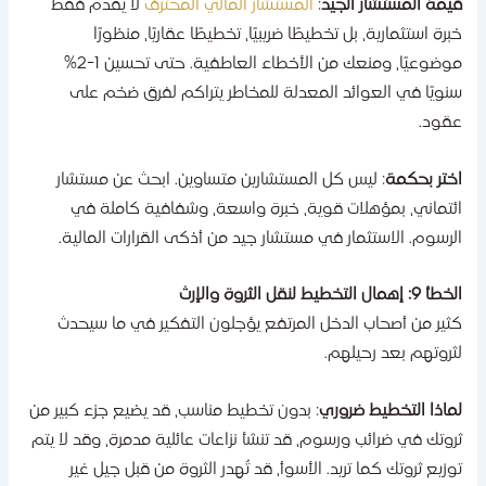
يمة المستشار الجيد
:
المستشار المالي المحترف
لا يقدم فقط
برة استثمارية، بل تخطيطًا ضريبيًا، تخطيطًا عقاريًا، منظورًا
موضوعيًا، ومنعك من الأخطاء العاطفية. حتى تحسين 1-2%
نويًا في العوائد المعدلة للمخاطر يتراكم لفرق ضخم على
قود.
ختر بحكمة
: ليس كل المستشارين متساوين. ابحث عن مستشار
ئتماني، بمؤهلات قوية، خبرة واسعة، وشفافية كاملة في
لرسوم. الاستثمار في مستشار جيد من أذكى القرارات المالية.
 9: إهمال التخطيط لنقل الثروة والإرث
ثير من أصحاب الدخل المرتفع يؤجلون التفكير في ما سيحدث
ثروتهم بعد رحيلهم.
ماذا التخطيط ضروري
: بدون تخطيط مناسب، قد يضيع جزء كبير من
روتك في ضرائب ورسوم، قد تنشأ نزاعات عائلية مدمرة، وقد لا يتم
وزيع ثروتك كما تريد. الأسوأ، قد تُهدر الثروة من قبل جيل غير