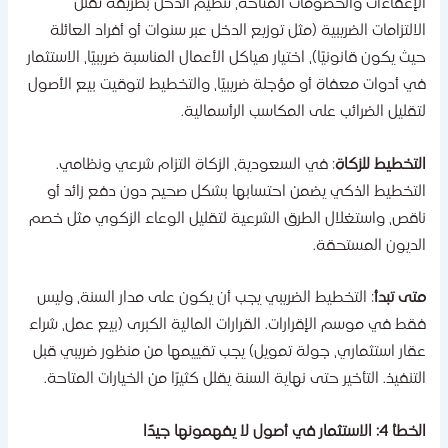
لإعفاءات والخصومات المتاحة، تنظيم الدخل بطريقة تقلل
لالتزامات الضريبية (مثل توزيع الدخل عبر سنوات أو أفراد العائلة
يث يكون قانونيًا)، اختيار هياكل الأعمال المناسبة ضريبيًا، الاستثمار
ي أدوات معفاة أو مؤجلة ضريبيًا، والتخطيط لتوقيت بيع الأصول
تقليل الضرائب على المكاسب الرأسمالية.
لتخطيط للزكاة
: في السعودية، الزكاة التزام شرعي ونظامي.
لتخطيط الذكي يضمن احتسابها بشكل صحيح دون دفع زائد أو
اقص، واستغلال الطرق الشرعية لتقليل الوعاء الزكوي مثل خصم
لديون المستحقة.
تى تبدأ
: التخطيط الضريبي يجب أن يكون على مدار السنة، وليس
قط في موسم الإقرارات. القرارات المالية الكبرى (بيع عمل، شراء
قار استثماري، جولة تمويل) يجب تقييمها من منظور ضريبي قبل
لتنفيذ. التأخير حتى نهاية السنة يقلل كثيرًا من الخيارات المتاحة.
4: الاستثمار في أصول لا يفهمونها جيدًا