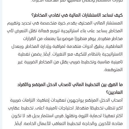
رارات الاستثمار وضمان تماشيها مع أهدافك الكبرى.
يف تساعد الاستشارات المالية في تفادي المخاطر؟
لمستشار المالي المحترف يقدم خبرة متخصصة في تحديد وتقييم
لمخاطر، يساعد على بناء استراتيجية تنويع فعالة تقلل التعرض لأي
خاطر منفردة، يوفر منظورًا موضوعيًا يمنعك من القرارات
لعاطفية، يطبق أدوات متقدمة لمراقبة وإدارة المخاطر، ويعدل
لاستراتيجية بانتظام للتكيف مع التغيرات. أيضًا، يضمن تغطية
أمينية مناسبة وتخطيط ضريبي يقلل من المخاطر الضريبية غير
لمتوقعة.
ا الفرق بين التخطيط المالي لأصحاب الدخل المرتفع والأفراد
لعاديين؟
صحاب الدخل المرتفع يواجهون تعقيدات إضافية: التزامات ضريبية
كبر تتطلب تخطيطًا متقدمًا، احتياجات تأمينية أعلى، تخطيط عقاري
كثر تعقيدًا لحماية الثروة ونقلها، فرص استثمار بديل قد لا تكون
تاحة للآخرين، والحاجة لتخطيط التعاقب للأعمال الخاصة. أيضًا،