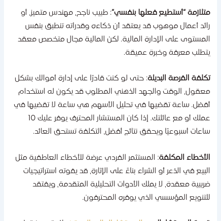
تلازمة “أستطيع فعلها بنفسي”
: طبيب ناجح، مهندس متميز، أو
ائد أعمال موهوب قد يعتقد أن ذكاءه وقدراته تنطبق بنفس
لمستوى على الإدارة المالية. لكن المالية مجال متخصص معقد
تطلب معرفة وخبرة عميقة.
كلفة الفرصة البديلة
: حتى لو كنت قادرًا على إدارة أموالك بشكل
عقول، الوقت والجهد الذهني المطلوب قد يكون له استخدام
فضل. ساعة تقضيها في تحليل الأسهم هي ساعة لا تقضيها في
عملك أو مع عائلتك. إذا كان المستشار المحترف يوفر عليك 10
اعات أسبوعيًا ويحقق نتائج أفضل، التكلفة تستحق العائد.
لأخطاء المكلفة
: المستثمر الفردي عرضة للأخطاء العاطفية مثل
لبيع في الذعر أو الشراء بناءً على الإثارة، قد يفوته استراتيجيات
ريبية معقدة، لا يملك الأدوات التحليلية المتقدمة، ويفتقد
لتنويع المؤسسي الذي يوفره المحترفون.