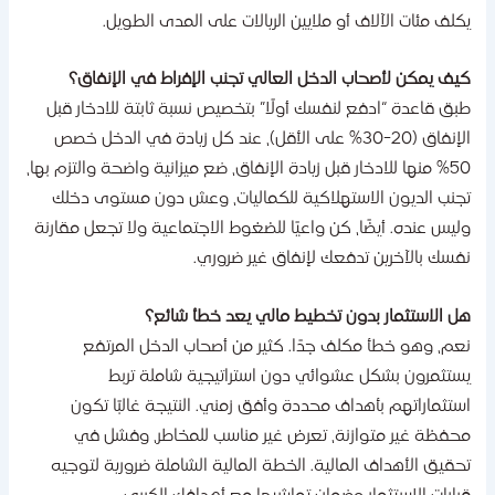
كلف مئات الآلاف أو ملايين الريالات على المدى الطويل.
يف يمكن لأصحاب الدخل العالي تجنب الإفراط في الإنفاق؟
بق قاعدة “ادفع لنفسك أولًا” بتخصيص نسبة ثابتة للادخار قبل
الإنفاق (20-30% على الأقل)، عند كل زيادة في الدخل خصص
50% منها للادخار قبل زيادة الإنفاق، ضع ميزانية واضحة والتزم بها،
جنب الديون الاستهلاكية للكماليات، وعش دون مستوى دخلك
ليس عنده. أيضًا، كن واعيًا للضغوط الاجتماعية ولا تجعل مقارنة
فسك بالآخرين تدفعك لإنفاق غير ضروري.
ل الاستثمار بدون تخطيط مالي يعد خطأ شائع؟
عم، وهو خطأ مكلف جدًا. كثير من أصحاب الدخل المرتفع
ستثمرون بشكل عشوائي دون استراتيجية شاملة تربط
ستثماراتهم بأهداف محددة وأفق زمني. النتيجة غالبًا تكون
حفظة غير متوازنة، تعرض غير مناسب للمخاطر، وفشل في
حقيق الأهداف المالية. الخطة المالية الشاملة ضرورية لتوجيه