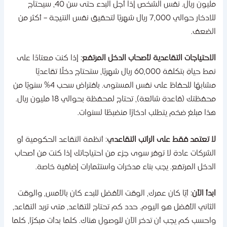
مليون ريال. نفس الشخص إذا أجل البدء حتى سن 40، سيحتاج
للادخار حوالي 7,000 ريال شهريًا لتحقيق نفس النتيجة – أكثر من
لضعف.
لاحتياجات التقاعدية لأصحاب الدخل المرتفع
: إذا كنت معتادًا على
نمط حياة بتكلفة 60,000 ريال شهريًا، ستحتاج دخلًا تقاعديًا
مشابهًا للحفاظ على نفس المستوى. بافتراض سحب 4% سنويًا من
محفظتك (قاعدة شائعة)، تحتاج لمحفظة بحوالي 18 مليون ريال.
ذا مبلغ ضخم يتطلب ادخارًا منضبطًا لسنوات.
ا تعتمد فقط على الراتب التقاعدي
: أنظمة التقاعد الحكومية أو
لشركات عادة لا توفر سوى جزء من احتياجاتك إذا كنت من أصحاب
لدخل المرتفع. يجب بناء مدخرات واستثمارات إضافية خاصة.
بدأ الآن
: أيًا كان عمرك، الوقت الأفضل للبدء كان بالأمس، والوقت
لثاني الأفضل هو اليوم. حدد كم تحتاج للتقاعد، متى تريد التقاعد،
احسب كم يجب أن تدخر الآن للوصول هناك. كلما بدأت مبكرًا، كلما