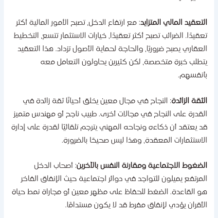
لتعقيد المالي المتزايد
: مع ارتفاع الدخل، تصبح الأمور المالية أكثر
عقيدًا. الضرائب تصبح أكثر تعقيدًا، خيارات الاستثمار تتسع، التخطيط
لعقاري يصبح ضروريًا، والحاجة لحماية الأصول تزداد. هذا التعقيد
تطلب خبرة متخصصة، لكن كثيرين يحاولون التعامل معه
أنفسهم.
لثقة الزائدة
: النجاح في مجال معين يخلق أحيانًا ثقة زائدة في
لقدرة على النجاح في مجالات أخرى. طبيب ناجح أو مهندس متميز
د يعتقد أن ذكاءه ونجاحه المهني يترجم تلقائيًا لقدرة على إدارة
لاستثمارات المعقدة، وهذا ليس صحيحًا بالضرورة.
لضغوط الاجتماعية ومقارنة النفس بالآخرين
: أصحاب الدخل
لمرتفع يميلون للتواجد في دوائر اجتماعية حيث الإنفاق الفاخر
و القاعدة. الضغط للحفاظ على مظهر معين أو مجاراة نمط حياة
لأقران يؤدي لإنفاق مفرط قد لا يكون مستدامًا.