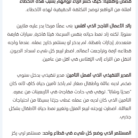
صص واقعية: كيف خسر أثرياء ثرواتهم بسبب هذه الأخطاء
مثلة من الواقع توضح التكلفة الحقيقية لهذه الأخطاء.
ائد الأعمال الناجح الذي أفلس
: بنى عملًا مربحًا يدر عليه ملايين
نويًا. لكنه زاد نمط حياته بنفس السرعة: فيلا فاخرة، سيارات فارهة
تعددة، إجازات باهظة. لم يدخر أو يستثمر خارج عمله. عندما واجه
طاعه أزمة وتراجعت أعماله، اضطر لبيع كل شيء لسداد الديون.
نتقل من الثراء إلى الإفلاس في أقل من عامين.
لمدير التنفيذي الذي أهمل التأمين
: مدير تنفيذي بدخل سنوي
خم، لديه عائلة وأطفال صغار. لم يأخذ تأمين حياة كافٍ لأنه كان
صحيًا وشابًا”. توفي في حادث مفاجئ في الأربعينات من عمره.
لتأمين الذي كان لديه من عمله غطى جزءًا بسيطًا من احتياجات
لعائلة. اضطرت زوجته لبيع المنزل وتغيير نمط حياة الأطفال بشكل
ذري.
لمستثمر الذي وضع كل شيء في قطاع واحد
: مستثمر ثري ركز