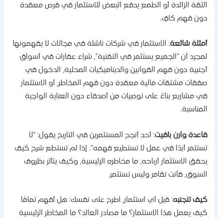
لثقة الزائدة أو الطمع يدفع البعض للاستثمار في فرص معقدة
ون فهم كافٍ.
مثلة شائعة
: الاستثمار في شركات ناشئة في مجالات لا يفهمونها
مجرد أن “الجميع يستثمر في التقنية”، شراء عقارات في أسواق
جنبية دون فهم القوانين والديناميكيات المحلية، الدخول في
فقات مشتقات مالية معقدة دون فهم المخاطر، أو الاستثمار
ي مشاريع بناءً على توصيات من أصدقاء دون العناية الواجبة
لمناسبة.
اعدة وارن بافيت
: أحد أنجح المستثمرين في التاريخ يقول: “لا
ستثمر أبدًا في عمل لا تستطيع فهمه”. إذا لم تستطع شرح كيف
حقق الاستثمار أرباحه، ما مخاطره الرئيسية، وكيف يتأثر بظروف
لسوق، فأنت تقامر وليس تستثمر.
يف تتجنبه
: قبل أي استثمار، اطرح على نفسك: هل أفهم تمامًا
يف يعمل هذا الاستثمار؟ ما مصادر العائد؟ ما المخاطر الرئيسية