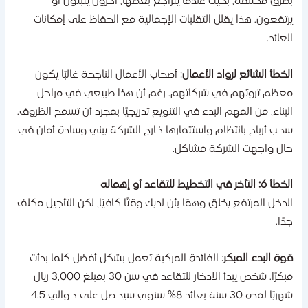
طرق مختلفة، بحيث عندما يتراجع بعضها، آخرون يثبتون أو
رتفعون. هذا يقلل التقلبات الإجمالية مع الحفاظ على إمكانات
لعائد.
لخطأ الشائع لرواد الأعمال
: أصحاب الأعمال الناجحة غالبًا يكون
عظم ثروتهم في شركاتهم. رغم أن هذا طبيعي في مراحل
لبناء، من المهم البدء في التنويع تدريجيًا بمجرد أن تسمح الظروف.
حب أرباح بانتظام واستثمارها خارج الشركة يبني وسادة أمان في
ال واجهت الشركة مشاكل.
6: التأخر في التخطيط للتقاعد أو إهماله
لدخل المرتفع يخلق وهمًا بأن لديك وقتًا كافيًا، لكن التأجيل مكلف
دًا.
وة البدء المبكر
: الفائدة المركبة تعمل بشكل أفضل كلما بدأت
مبكرًا. شخص يبدأ الادخار للتقاعد في سن 30 بمبلغ 3,000 ريال
شهريًا لمدة 30 سنة بعائد 8% سنوي سيحصل على حوالي 4.5