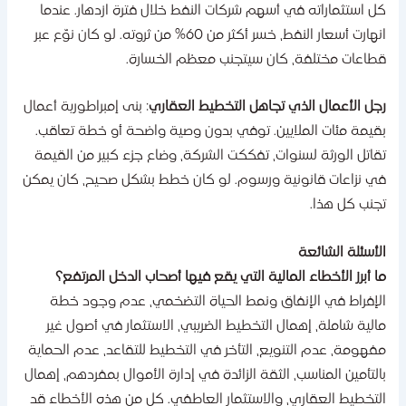
ل استثماراته في أسهم شركات النفط خلال فترة ازدهار. عندما
انهارت أسعار النفط، خسر أكثر من 60% من ثروته. لو كان نوّع عبر
طاعات مختلفة، كان سيتجنب معظم الخسارة.
جل الأعمال الذي تجاهل التخطيط العقاري
: بنى إمبراطورية أعمال
قيمة مئات الملايين. توفي بدون وصية واضحة أو خطة تعاقب.
قاتل الورثة لسنوات، تفككت الشركة، وضاع جزء كبير من القيمة
ي نزاعات قانونية ورسوم. لو كان خطط بشكل صحيح، كان يمكن
جنب كل هذا.
لأسئلة الشائعة
ا أبرز الأخطاء المالية التي يقع فيها أصحاب الدخل المرتفع؟
لإفراط في الإنفاق ونمط الحياة التضخمي، عدم وجود خطة
الية شاملة، إهمال التخطيط الضريبي، الاستثمار في أصول غير
فهومة، عدم التنويع، التأخر في التخطيط للتقاعد، عدم الحماية
التأمين المناسب، الثقة الزائدة في إدارة الأموال بمفردهم، إهمال
لتخطيط العقاري، والاستثمار العاطفي. كل من هذه الأخطاء قد