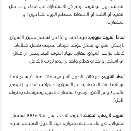
لمحلية دون أي تنويع، تركيز كل الاستثمارات في قطاع واحد مثل
لتقنية أو النفط، أو الاحتفاظ بمعظم الثروة نقدًا دون أي
ستثمارات.
ماذا التنويع ضروري
: مهما كنت واثقًا من استثمار معين، الأسواق
ا يمكن التنبؤ بها بشكل مؤكد. شركات عظيمة تفشل، قطاعات
املة تتراجع، أسواق عقارية تنهار. التنويع الجيد يضمن أن فشل
ي استثمار واحد أو قطاع واحد لن يدمر ثروتك بالكامل.
بعاد التنويع
: عبر فئات الأصول (أسهم، سندات، عقارات، سلع، نقد)،
بر القطاعات الاقتصادية، عبر الأسواق الجغرافية (محلي، إقليمي،
المي)، وعبر الأفق الزمني (استثمارات قصيرة ومتوسطة وطويلة
لأجل).
لتنويع لا يعني التشتت
: التنويع الذكي ليس امتلاك 100 استثمار
شوائي. هو بناء محفظة متوازنة حيث الأصول المختلفة تتحرك