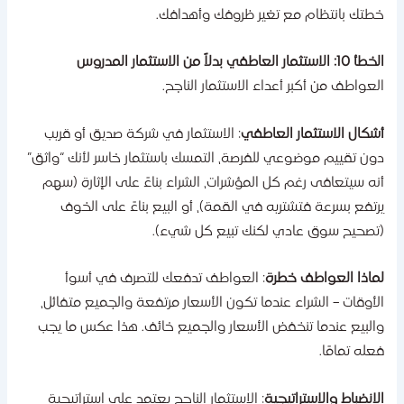
طتك بانتظام مع تغير ظروفك وأهدافك.
1: الاستثمار العاطفي بدلاً من الاستثمار المدروس
لعواطف من أكبر أعداء الاستثمار الناجح.
شكال الاستثمار العاطفي
: الاستثمار في شركة صديق أو قريب
ون تقييم موضوعي للفرصة، التمسك باستثمار خاسر لأنك “واثق”
نه سيتعافى رغم كل المؤشرات، الشراء بناءً على الإثارة (سهم
رتفع بسرعة فتشتريه في القمة)، أو البيع بناءً على الخوف
تصحيح سوق عادي لكنك تبيع كل شيء).
ماذا العواطف خطرة
: العواطف تدفعك للتصرف في أسوأ
لأوقات – الشراء عندما تكون الأسعار مرتفعة والجميع متفائل،
البيع عندما تنخفض الأسعار والجميع خائف. هذا عكس ما يجب
عله تمامًا.
لانضباط والاستراتيجية
: الاستثمار الناجح يعتمد على استراتيجية