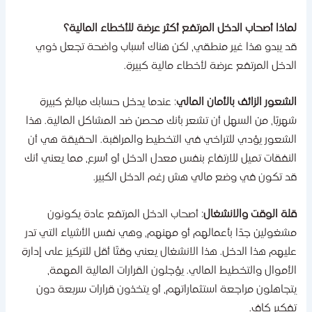
ماذا أصحاب الدخل المرتفع أكثر عرضة للأخطاء المالية؟
د يبدو هذا غير منطقي، لكن هناك أسباب واضحة تجعل ذوي
لدخل المرتفع عرضة لأخطاء مالية كبيرة.
لشعور الزائف بالأمان المالي
: عندما يدخل حسابك مبالغ كبيرة
هريًا، من السهل أن تشعر بأنك محصن ضد المشاكل المالية. هذا
لشعور يؤدي للتراخي في التخطيط والمراقبة. الحقيقة هي أن
لنفقات تميل للارتفاع بنفس معدل الدخل أو أسرع، مما يعني أنك
د تكون في وضع مالي هش رغم الدخل الكبير.
لة الوقت والانشغال
: أصحاب الدخل المرتفع عادة يكونون
شغولين جدًا بأعمالهم أو مهنهم، وهي نفس الأشياء التي تدر
ليهم هذا الدخل. هذا الانشغال يعني وقتًا أقل للتركيز على إدارة
لأموال والتخطيط المالي. يؤجلون القرارات المالية المهمة،
تجاهلون مراجعة استثماراتهم، أو يتخذون قرارات سريعة دون
فكير كافٍ.