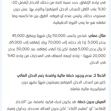
في زيادة الإنفاق. حدد نسبة ثابتة من دخلك للادخار (يُفضل 20-
30% على الأقل لأصحاب الدخل المرتفع) والتزم بها. عش دون
ستوى دخلك، وليس عنده أو فوقه. الفرق بين ما تكسبه وما
نفقه هو ما يبني الثروة الحقيقية.
ثال عملي
: شخص يكسب 50,000 ريال شهريًا وينفق 45,000
يدخر 5,000. إذا زاد دخله إلى 70,000 وزاد إنفاقه إلى 65,000،
لا يزال يدخر 5,000 فقط. لكن إذا أبقى إنفاقه عند 50,000، يدخر
20,000 شهريًا – زيادة أربعة أضعاف في المدخرات من زيادة 40%
ي الدخل.
2: عدم وجود خطة مالية واضحة رغم الدخل العالي
ثير من أصحاب الدخل المرتفع يعيشون شهرًا بشهر دون
ستراتيجية مالية شاملة.
لعيش بدون خطة
: قد يكون لديك فكرة غامضة عن “الادخار
لتقاعد” أو “تعليم الأبناء”، لكن بدون أهداف محددة، جداول زمنية،