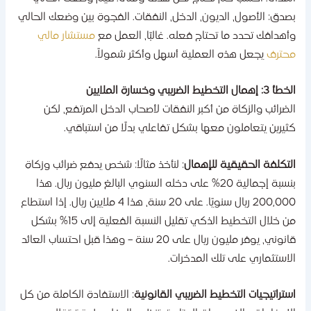
صدق: الأصول، الديون، الدخل، النفقات. الفجوة بين وضعك الحالي
أهدافك تحدد ما تحتاج فعله. غالبًا، العمل مع
مستشار مالي
حترف
يجعل هذه العملية أسهل وأكثر شمولاً.
3: إهمال التخطيط الضريبي وخسارة الملايين
لضرائب والزكاة من أكبر النفقات لأصحاب الدخل المرتفع، لكن
ثيرين يتعاملون معها بشكل تفاعلي بدلًا من استباقي.
لتكلفة الحقيقية للإهمال
: لنأخذ مثالًا: شخص يدفع ضرائب وزكاة
بنسبة إجمالية 20% على دخله السنوي البالغ مليون ريال. هذا
200,000 ريال سنويًا. على 20 سنة، هذا 4 ملايين ريال. إذا استطاع
من خلال التخطيط الذكي تقليل النسبة الفعلية إلى 15% بشكل
قانوني، يوفر مليون ريال على 20 سنة – وهذا قبل احتساب العائد
لاستثماري على تلك المدخرات.
ستراتيجيات التخطيط الضريبي القانونية
: الاستفادة الكاملة من كل