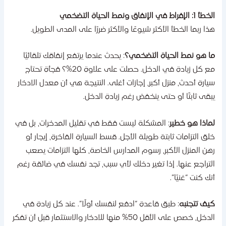
1: الإفراط في الإنفاق ونمط الحياة التضخمي
ذا ربما الخطأ الأكثر شيوعًا والأكثر ضررًا على المدى الطويل.
ا هو نمط الحياة التضخمي؟
: يحدث عندما يرتفع إنفاقك تلقائيًا
مع كل زيادة في الدخل. حصلت على علاوة 20%؟ فجأة تحتاج
يارة أحدث، منزل أكبر، إجازات أغلى. النتيجة هي أن معدل الادخار
بقى ثابتًا أو حتى ينخفض رغم زيادة الدخل.
ماذا هو خطير
: المشكلة ليست فقط في تقليل المدخرات، بل في
لق التزامات ثابتة طويلة الأجل. قسط السيارة الفاخرة، إيجار أو
هن المنزل الأكبر، رسوم المدارس الخاصة، كلها التزامات يصعب
لتراجع عنها. إذا تغير دخلك لأي سبب، تجد نفسك في ضائقة رغم
نك كنت “غنيًا”.
يف تتجنبه
: طبق قاعدة “ادفع لنفسك أولًا”. عند كل زيادة في
الدخل، خصص على الأقل 50% منها للادخار والاستثمار قبل أن تفكر