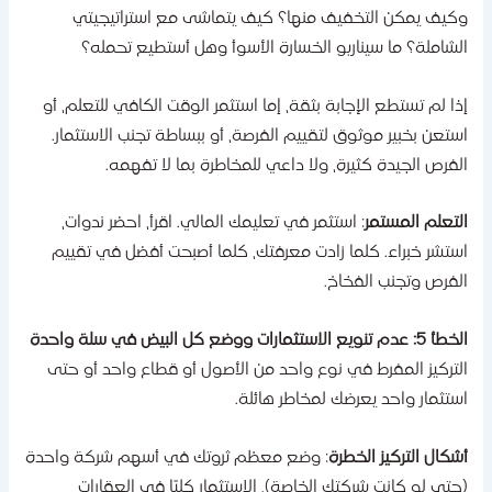
كيف يمكن التخفيف منها؟ كيف يتماشى مع استراتيجيتي
لشاملة؟ ما سيناريو الخسارة الأسوأ وهل أستطيع تحمله؟
ذا لم تستطع الإجابة بثقة، إما استثمر الوقت الكافي للتعلم، أو
ستعن بخبير موثوق لتقييم الفرصة، أو ببساطة تجنب الاستثمار.
لفرص الجيدة كثيرة، ولا داعي للمخاطرة بما لا تفهمه.
لتعلم المستمر
: استثمر في تعليمك المالي. اقرأ، احضر ندوات،
ستشر خبراء. كلما زادت معرفتك، كلما أصبحت أفضل في تقييم
لفرص وتجنب الفخاخ.
: عدم تنويع الاستثمارات ووضع كل البيض في سلة واحدة
لتركيز المفرط في نوع واحد من الأصول أو قطاع واحد أو حتى
ستثمار واحد يعرضك لمخاطر هائلة.
شكال التركيز الخطرة
: وضع معظم ثروتك في أسهم شركة واحدة
حتى لو كانت شركتك الخاصة)، الاستثمار كليًا في العقارات