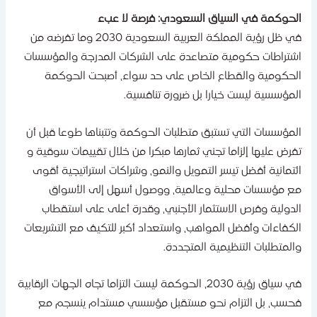
لحوكمة في السياق السعودي: فرصة لا عبء
في ظل رؤية المملكة العربية السعودية 2030 وما تفرضه من
شتراطات حكومية متصاعدة على الشركات المدرجة والمؤسسات
لحكومية والقطاع الخاص على حد سواء، أصبحت الحوكمة
لمؤسسية ليست خيارا بل ضرورة تنافسية.
لمؤسسات التي تستبق متطلبات الحوكمة وتتبناها طوعا قبل أن
فرض عليها إلزاما تجني ثمارها مبكرا من خلال تقييمات سوقية و
ئتمانية أفضل تيسر التمويل والنمو، وشراكات استراتيجية أقوى
ع مؤسسات محلية وعالمية، ووصول أسهل إلى الأسواق
لدولية وفرص الاستثمار الأجنبي، وقدرة أعلى على استقطاب
لكفاءات وأفضل المواهب، واستعداد أكبر للتكيف مع التشريعات
المتطلبات التنظيمية المتجددة.
في سياق رؤية 2030، الحوكمة ليست التزاما تجاه الجهات الرقابية
حسب، بل التزام نحو مستقبل مؤسسي مستدام ينسجم مع