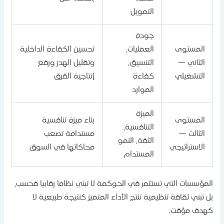
التمويل
جودة
المستوى
العمليات،
تحسين الكفاءة الداخلية
الثاني —
التنسيق،
وتقليل الهدر ورفع
التشغيلي
كفاءة
إنتاجية الفرق
الموارد
الميزة
المستوى
بناء ميزة تنافسية
التنافسية،
الثالث —
مستدامة تصعب
الثقة، النمو
الاستراتيجي
محاكاتها في السوق
المستدام
لمؤسسات التي تستثمر في الحوكمة لا تبني نظاما رقابيا فحسب،
ل تبني ثقافة تنظيمية تنتج الأداء المتميز كنتيجة طبيعية لا
هدف مؤقت.