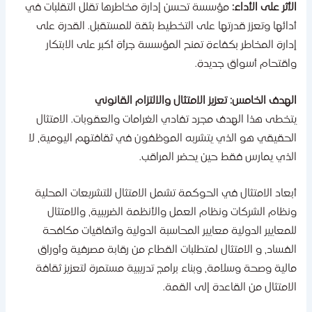
لأثر على الأداء:
مؤسسة تحسن إدارة مخاطرها تقلل التقلبات في
دائها وتعزز قدرتها على التخطيط بثقة للمستقبل. القدرة على
دارة المخاطر بكفاءة تمنح المؤسسة جرأة أكبر على الابتكار
اقتحام أسواق جديدة.
لهدف الخامس: تعزيز الامتثال والالتزام القانوني
تخطى هذا الهدف مجرد تفادي الغرامات والعقوبات. الامتثال
لحقيقي هو الذي يتشربه الموظفون في ثقافتهم اليومية، لا
لذي يمارس فقط حين يحضر المراقب.
بعاد الامتثال في الحوكمة تشمل الامتثال للتشريعات المحلية
نظام الشركات ونظام العمل والأنظمة الضريبية، والامتثال
لمعايير الدولية معايير المحاسبة الدولية واتفاقيات مكافحة
لفساد، و الامتثال لمتطلبات القطاع من رقابة مصرفية وأوراق
الية وصحة وسلامة، وبناء برامج تدريبية مستمرة لتعزيز ثقافة
لامتثال من القاعدة إلى القمة.