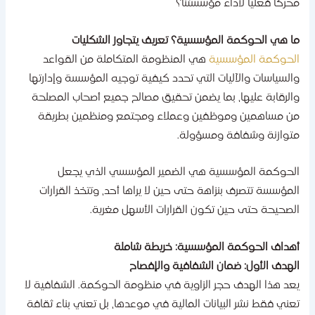
حركا فعليا لأداء مؤسستنا؟
ا هي الحوكمة المؤسسية؟ تعريف يتجاوز الشكليات
لحوكمة المؤسسية
هي المنظومة المتكاملة من القواعد
السياسات والآليات التي تحدد كيفية توجيه المؤسسة وإدارتها
الرقابة عليها، بما يضمن تحقيق مصالح جميع أصحاب المصلحة
ن مساهمين وموظفين وعملاء ومجتمع ومنظمين بطريقة
توازنة وشفافة ومسؤولة.
لحوكمة المؤسسية هي الضمير المؤسسي الذي يجعل
لمؤسسة تتصرف بنزاهة حتى حين لا يراها أحد، وتتخذ القرارات
لصحيحة حتى حين تكون القرارات الأسهل مغرية.
هداف الحوكمة المؤسسية: خريطة شاملة
لهدف الأول: ضمان الشفافية والإفصاح
عد هذا الهدف حجر الزاوية في منظومة الحوكمة. الشفافية لا
عني فقط نشر البيانات المالية في موعدها، بل تعني بناء ثقافة