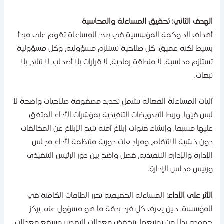
لهدف الثاني: تحقيق المساءلة والمحاسبة
هداف الحوكمة المؤسسية في بعد المساءلة تقوم على مبدأ
سيط لكنه عميق: كل صلاحية تستلزم مسؤولية، وكل مسؤولية
ستلزم محاسبة. لا منطقة رمادية، لا قرارات بلا أصحاب، لا نتائج بلا
بعات.
ليات المساءلة الفعالة تشمل تحديد مصفوفة صلاحيات واضحة لا
بس فيها، وربط التعويضات التنفيذية بمؤشرات الأداء المتفق
ليها مسبقا، وإنشاء قنوات إبلاغ آمنة تتيح الإبلاغ عن المخالفات
ون خشية الانتقام، ومراجعات دورية منتظمة لأداء مجلس
لإدارة والإدارة التنفيذية، فصل واضح بين دور الرئيس التنفيذي
رئيس مجلس الإدارة.
لأثر على الأداء:
المساءلة الحقيقية تحرر الطاقات الكامنة في
لمؤسسة. حين يعرف كل فرد بدقة ما هو مسؤول عنه، يركز
هوده بدلا من توزيعها. تنخفض معدلات التقصير وترتفع معدلات