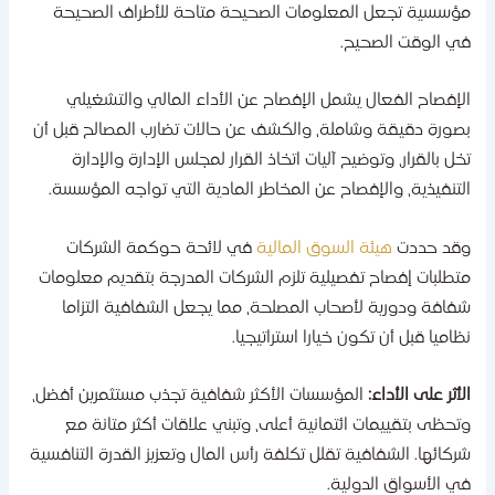
ؤسسية تجعل المعلومات الصحيحة متاحة للأطراف الصحيحة
ي الوقت الصحيح.
لإفصاح الفعال يشمل الإفصاح عن الأداء المالي والتشغيلي
صورة دقيقة وشاملة، والكشف عن حالات تضارب المصالح قبل أن
خل بالقرار، وتوضيح آليات اتخاذ القرار لمجلس الإدارة والإدارة
لتنفيذية، والإفصاح عن المخاطر المادية التي تواجه المؤسسة.
قد حددت
هيئة السوق المالية
في لائحة حوكمة الشركات
تطلبات إفصاح تفصيلية تلزم الشركات المدرجة بتقديم معلومات
فافة ودورية لأصحاب المصلحة، مما يجعل الشفافية التزاما
ظاميا قبل أن تكون خيارا استراتيجيا.
لأثر على الأداء:
المؤسسات الأكثر شفافية تجذب مستثمرين أفضل،
تحظى بتقييمات ائتمانية أعلى، وتبني علاقات أكثر متانة مع
ركائها. الشفافية تقلل تكلفة رأس المال وتعزيز القدرة التنافسية
ي الأسواق الدولية.