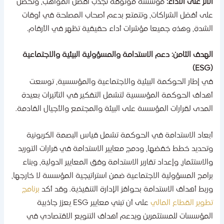
لأثر على الأداء:
مؤسسة موثوقة تجذب أفضل المواهب، وتحصل
لى أفضل الشراكات، وتتمتع بدعم أصحاب المصلحة في أوقات
لشدة، وهذه جميعا مؤشرات أداء حقيقية تظهر في الأرقام.
لهدف الثامن: دعم الاستدامة والمسؤولية البيئية والاجتماعية
ي إطار الحوكمة البيئية والاجتماعية والمؤسسية، توسعت
هداف الحوكمة المؤسسية لتشمل التفكير في التأثيرات بعيدة
لمدى لقرارات المؤسسة على البيئة والمجتمع والأجيال القادمة.
بعاد الاستدامة في الحوكمة تشمل قياس البصمة الكربونية
تحديد خطط خفضها، ودمج معايير الاستدامة في قرارات التوريد
الاستثمار، وإعداد تقارير الاستدامة وفق المعايير الدولية، وبناء
رامج المسؤولية الاجتماعية ضمن استراتيجية المؤسسة لا خارجها،
ربط أهداف الاستدامة بحوافز الإدارة التنفيذية. وقد أكد
برنامج
طوير القطاع المالي
على أن تبني معايير ESG يعزز جاذبية
لمؤسسات للمستثمرين ويدعم أهداف التنويع الاقتصادي في