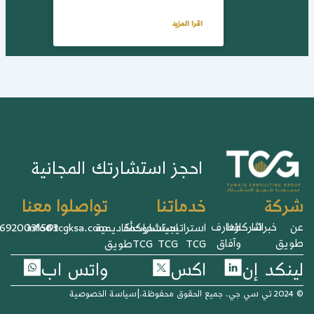
اقرا المزيد
احجز استشارتك المجانية
خدماتنا
تواصلوا معنا
ركة
خبرائنا
شركاؤنا
معارف
استراتيجيات
استشارات
حوكمة
أكاديمية
info@tcgksa.com
966920031563+
يق
وآفاق
TCG
TCG
TCG
طويق
نكد إن
اكس
واتس اب
وظة.
|
سياسة الخصوصية