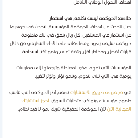
هداف التحول الوطني الشامل.
لاصة: الحوكمة ليست تكلفة، هي استثمار
ين نتحدث عن أهداف الحوكمة المؤسسية، نتحدث في جوهرها
ن استثمار في المستقبل. كل ريال ينفق في بناء منظومة
وكمة سليمة يعود ومضاعفاته على الأداء التنظيمي من خلال
رارات أفضل، ومخاطر أقل، وثقة أعلى، ونمو أكثر استدامة.
لمؤسسات التي تفهم هذه المعادلة وترجمتها إلى ممارسات
ومية هي التي تبنى لتدوم، وتنمو تؤثر، وتؤثر لتغير.
ي
مجموعة طويق للاستشارات
نصمم أطر الحوكمة التي تناسب
موح مؤسستك وتواكب متطلبات السوق.
احجز استشارتك
لمجانية الآن
لأن الحوكمة الحقيقية شريك نمو لا قيد نظام.