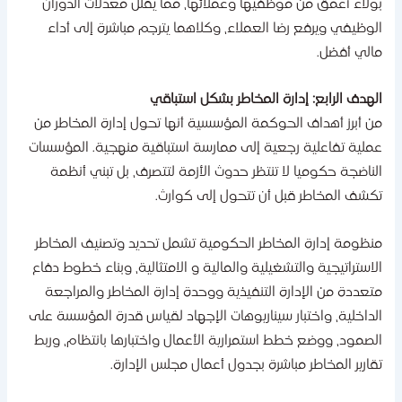
ولاء أعمق من موظفيها وعملائها، مما يقلل معدلات الدوران
لوظيفي ويرفع رضا العملاء، وكلاهما يترجم مباشرة إلى أداء
الي أفضل.
لهدف الرابع: إدارة المخاطر بشكل استباقي
ن أبرز أهداف الحوكمة المؤسسية أنها تحول إدارة المخاطر من
ملية تفاعلية رجعية إلى ممارسة استباقية منهجية. المؤسسات
لناضجة حكوميا لا تنتظر حدوث الأزمة لتتصرف، بل تبني أنظمة
كشف المخاطر قبل أن تتحول إلى كوارث.
نظومة إدارة المخاطر الحكومية تشمل تحديد وتصنيف المخاطر
لاستراتيجية والتشغيلية والمالية و الامتثالية، وبناء خطوط دفاع
تعددة من الإدارة التنفيذية ووحدة إدارة المخاطر والمراجعة
لداخلية، واختبار سيناريوهات الإجهاد لقياس قدرة المؤسسة على
لصمود، ووضع خطط استمرارية الأعمال واختبارها بانتظام، وربط
قارير المخاطر مباشرة بجدول أعمال مجلس الإدارة.