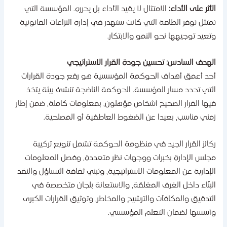
لأثر على الأداء:
الامتثال لا يقيد الأداء بل يحرره. المؤسسة التي
متثل توفر الطاقة التي كانت ستهدر في إدارة النزاعات القانونية
تعيد توجيهها نحو النمو والابتكار.
لهدف السادس: تحسين جودة القرار الاستراتيجي
حد أعمق أهداف الحوكمة المؤسسية هو رفع جودة القرارات
لتي تحدد مسار المؤسسة. الحوكمة الناضجة تنشئ بيئة يتخذ
يها القرار الصحيح أشخاص مؤهلون، بمعلومات كاملة، ضمن إطار
مني مناسب، بعيدا عن الضغوط العاطفية أو المصلحية.
كائز القرار الجيد في منظومة الحوكمة تشمل تنويع تركيبة
جلس الإدارة بخبرات ووجهات نظر متعددة، وفصل المعلومات
لإدارية عن المعلومات الاستراتيجية، وتبني ثقافة التساؤل والنقد
لبنّاء داخل الغرف المغلقة، والاستعانة بلجان متخصصة في
لتدقيق والمكافآت والترشيح والمخاطر، وتوثيق القرارات الكبرى
أسسها لضمان التعلم المؤسسي.