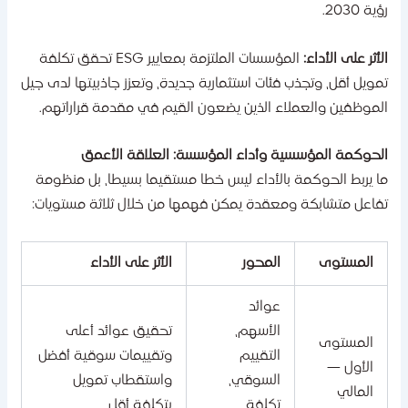
ية 2030.
لأثر على الأداء:
المؤسسات الملتزمة بمعايير ESG تحقق تكلفة
مويل أقل، وتجذب فئات استثمارية جديدة، وتعزز جاذبيتها لدى جيل
لموظفين والعملاء الذين يضعون القيم في مقدمة قراراتهم.
لحوكمة المؤسسية وأداء المؤسسة: العلاقة الأعمق
ا يربط الحوكمة بالأداء ليس خطا مستقيما بسيطا، بل منظومة
فاعل متشابكة ومعقدة يمكن فهمها من خلال ثلاثة مستويات:
المستوى
المحور
الأثر على الأداء
عوائد
الأسهم،
تحقيق عوائد أعلى
المستوى
التقييم
وتقييمات سوقية أفضل
الأول —
السوقي،
واستقطاب تمويل
المالي
تكلفة
بتكلفة أقل