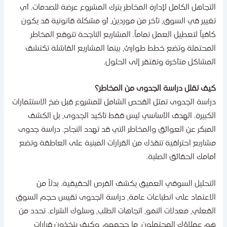
لتجاهل الكامل لإدارة المخاطر يترك المشروع عرضة للصدمات. أي
غيير في السوق، تأخر من موردين، أو مشكلة قانونية قد يكون
افياً لتعطيل العمل تماماً. المشاريع الناجحة تتوقع المخاطر
لمحتملة وتضع خطط طوارئ، بينما المشاريع الفاشلة تكتشف
لمشاكل متأخرة وتفتقر إلى الحلول.
يف تقلل دراسة الجدوى من المخاطر؟
راسة الجدوى تمثل الفحص الشامل للمشروع قبل ضخ الاستثمارات
لكبيرة. الهدف الأساسي ليس فقط تأكيد الجدوى، بل الكشف
لمبكر عن العوائق والمخاطر التي قد تهدد النجاح. دراسة جدوى
شاريع احترافية تنقذك من القرارات المبنية على العاطفة وتضع
مامك الحقائق الصلبة.
لتحليل السوقي العميق يكشف الفرص الحقيقية. بدلاً من
لاعتماد على انطباعات عامة، دراسة الجدوى تقيس حجم السوق
لفعلي، معدلات النمو، اتجاهات الطلب، وسلوك الشراء. تحدد من
م عملاؤك المحتملون، ما حجمهم، وكيف يتخذون قرارات