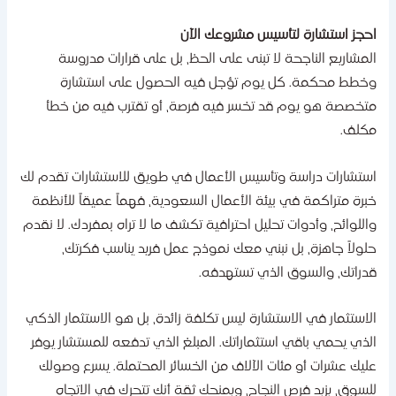
حجز استشارة لتأسيس مشروعك الآن
لمشاريع الناجحة لا تبنى على الحظ، بل على قرارات مدروسة
خطط محكمة. كل يوم تؤجل فيه الحصول على استشارة
تخصصة هو يوم قد تخسر فيه فرصة، أو تقترب فيه من خطأ
كلف.
ستشارات دراسة وتأسيس الأعمال في طويق للاستشارات تقدم لك
برة متراكمة في بيئة الأعمال السعودية، فهماً عميقاً للأنظمة
اللوائح، وأدوات تحليل احترافية تكشف ما لا تراه بمفردك. لا نقدم
لولاً جاهزة، بل نبني معك نموذج عمل فريد يناسب فكرتك،
دراتك، والسوق الذي تستهدفه.
لاستثمار في الاستشارة ليس تكلفة زائدة، بل هو الاستثمار الذكي
لذي يحمي باقي استثماراتك. المبلغ الذي تدفعه للمستشار يوفر
ليك عشرات أو مئات الآلاف من الخسائر المحتملة. يسرع وصولك
لسوق، يزيد فرص النجاح، ويمنحك ثقة أنك تتحرك في الاتجاه