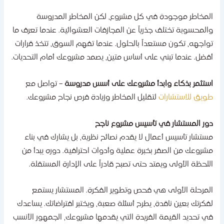
لمخاطر موجودة في كل مشروع، لكن المخاطر المدروسة
المحسوبة تختلف جذرياً عن المجازفات العشوائية. عندما تعرف ما
واجهه، تكون مستعداً بالحلول. عندما تفهم السوق، تتخذ قرارات
فضل. عندما تبني على أساس متين، يصمد مشروعك أمام التحديات.
ستثمر بذكاء وابدأ مشروعك على أسس مدروسة
– تواصل مع
ويق للاستشارات
لتقليل المخاطر وزيادة فرص نجاح مشروعك.
ور المستشار في تأسيس مشروع ناجح
ستشار تأسيس أعمال لا يقدم نصائح نظرية، بل يشارك في بناء
شروعك من الصفر بخبرة عملية وأدوات احترافية. دوره يبدأ من
للحظة الأولى ويمتد حتى تصبح قادراً على الإدارة المستقلة.
لمرحلة الأولى هي فحص وتطوير الفكرة. المستشار يستمع
فكرتك بعين ناقدة، يطرح أسئلة صعبة، ويختبر افتراضاتك. يساعدك
ي تحديد القيمة الفريدة التي يقدمها مشروعك، الجمهور الأنسب