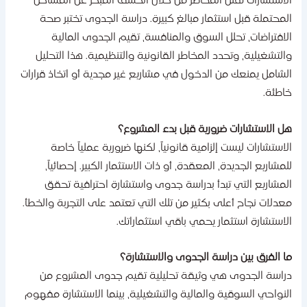
لاستشارات تقلل المخاطر من خلال الكشف المبكر عن المشاكل
لمحتملة قبل استثمار مبالغ كبيرة. دراسة الجدوى تختبر صحة
لافتراضات، تحلل السوق والمنافسة، تقيم الجدوى المالية
التشغيلية، وتحدد المخاطر القانونية والتنظيمية. هذا التحليل
لشامل يمنعك من الدخول في مشاريع غير مجدية أو اتخاذ قرارات
اطئة.
ل الاستشارات ضرورية قبل بدء المشروع؟
لاستشارات ليست إلزامية قانونياً، لكنها ضرورية عملياً خاصة
لمشاريع الجديدة، المعقدة، أو ذات الاستثمار الكبير. إحصائياً،
لمشاريع التي تبدأ بدراسة جدوى واستشارة احترافية تحقق
عدلات نجاح أعلى بكثير من تلك التي تعتمد على التجربة والخطأ.
لاستشارة استثمار يحمي باقي استثماراتك.
ا الفرق بين دراسة الجدوى والاستشارة؟
راسة الجدوى هي وثيقة تحليلية تقيم جدوى المشروع من
لنواحي السوقية والمالية والتشغيلية، بينما الاستشارة مفهوم