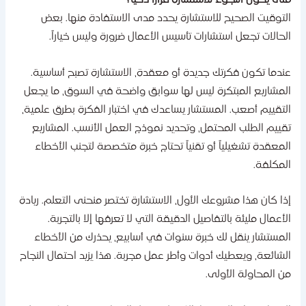
تى يكون اللجوء للاستشارة قرارًا ذكيًا؟
لتوقيت الصحيح للاستشارة يحدد مدى الاستفادة منها. بعض
لحالات تجعل استشارات تأسيس الأعمال ضرورة وليس خياراً.
ندما تكون فكرتك جديدة أو معقدة، الاستشارة تصبح أساسية.
لمشاريع المبتكرة ليس لها سوابق واضحة في السوق، ما يجعل
لتقييم أصعب. المستشار يساعدك في اختبار الفكرة بطرق علمية،
قييم الطلب المحتمل، وتحديد نموذج العمل الأنسب. المشاريع
لمعقدة تشغيلياً أو تقنياً تحتاج خبرة متخصصة لتجنب الأخطاء
لمكلفة.
ذا كان هذا مشروعك الأول، الاستشارة تختصر منحنى التعلم. ريادة
لأعمال مليئة بالتفاصيل الدقيقة التي لا تعرفها إلا بالتجربة.
لمستشار ينقل لك خبرة سنوات في أسابيع، يحذرك من الأخطاء
لشائعة، ويعطيك أدوات وأطر عمل مجربة. هذا يزيد احتمال النجاح
ن المحاولة الأولى.