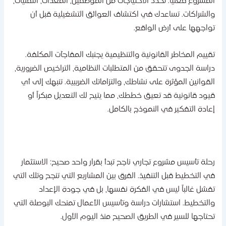
لمشروع فعلياً. تحدد الاحتياجات من الموظفين، المعدات، التقنيات،
الشراكات. تساعدك في اكتشاف العوائق التشغيلية قبل أن
واجهها على أرض الواقع.
قييم المخاطر القانونية والتنظيمية يجنبك المفاجآت المكلفة.
راسة الجدوى تتحقق من المتطلبات النظامية، التراخيص الضرورية،
لقوانين المؤثرة على نشاطك، والتزاماتك الضريبية. تنبهك إلى أي
يود قانونية قد تعيق خططك، مما يتيح لك التعديل مبكراً أو
عادة التفكير في النموذج بالكامل.
حلة تأسيس مشروع تجاري ناجح تبدأ بقرار واحد صحيح: الاستثمار
ي التخطيط قبل التنفيذ. الفرق بين المشاريع التي تنجح وتلك التي
فشل غالباً ليس في الفكرة نفسها، بل في جودة الإعداد
التخطيط. استشارات دراسة وتأسيس الأعمال تمنحك البوصلة التي
حتاجها للسير في الطريق الصحيح منذ اليوم الأول.