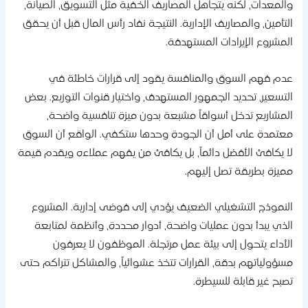
المعدات، لكنه يتجاهل المصاريف الخفية مثل التسويق، الصيانة،
لتأمين، والمصاريف الإدارية. النتيجة نفاد رأس المال قبل أن يحقق
لمشروع الإيرادات المستهدفة.
دم فهم السوق والمنافسة يقود إلى قرارات خاطئة في
لتسعير، تحديد الجمهور المستهدف، واختيار قنوات التوزيع. بعض
لمشاريع تدخل أسواقاً مشبعة بدون ميزة تنافسية واضحة،
عتمدة على أمل أن الجودة وحدها ستكفي. الواقع أن السوق
ا يكافئ الأفضل دائماً، بل يكافئ من يفهم عملاءه ويقدم قيمة
ميزة بطريقة تصل إليهم.
لنموذج التشغيلي الضعيف يؤدي إلى فوضى إدارية. المشروع
لذي يبدأ بدون عمليات واضحة، أدوار محددة، وأنظمة لمتابعة
لأداء يتحول إلى بيئة عمل مرتجلة. الموظفون لا يعرفون
سؤولياتهم بدقة، القرارات تتخذ عشوائياً، والمشاكل تتراكم حتى
صبح غير قابلة للسيطرة.