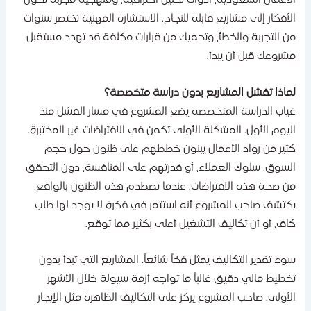
لأعمال السعودية، أدوات تحليل احترافية، ومنهجية مجربة تحول
لأفكار إلى مشاريع قابلة للنجاح. الاستشارة المهنية تختصر سنوات
ن التجربة والخطأ، وتحميك من قرارات مكلفة قد تهدد مستقبل
شروعك قبل أن يبدأ.
ماذا تفشل المشاريع بدون دراسة متخصصة؟
ياب الدراسة المتخصصة يضع المشروع في مسار الفشل منذ
ليوم الأول. المشكلة الأولى تكمن في الافتراضات غير المختبرة.
ثير من رواد الأعمال يبنون خططهم على ظنون حول حجم
لسوق، سلوك العملاء، أو قدرتهم على المنافسة، دون التحقق
ن صحة هذه الافتراضات. عندما تصطدم هذه الظنون بالواقع،
كتشف صاحب المشروع أنه استثمر في فكرة لا يوجد لها طلب
اف، أو أن تكاليف التشغيل أعلى بكثير مما توقع.
وء تقدير التكاليف يمثل فخاً شائعاً. المشاريع التي تبدأ بدون
خطيط مالي دقيق غالباً ما تواجه أزمة سيولة خلال الأشهر
لأولى. صاحب المشروع يركز على التكاليف الظاهرة مثل الإيجار