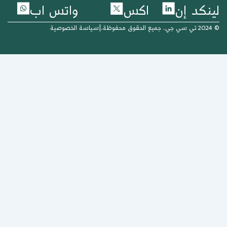
نكد إن
اكس
واتس اب
وظة.
|
سياسة الخصوصية