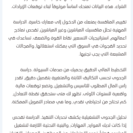
لشراء. هذه البيانات تمنحك أساساً موثوقاً لبناء توقعات الإيرادات.
قييم المنافسة يمنعك من الدخول إلى معارك خاسرة. الدراسة
لمهنية تحلل منافسيك المباشرين وغير المباشرين، تفحص نماذج
عمالهم، استراتيجيات التسعير، نقاط القوة والضعف. تساعدك في
حديد الفجوات في السوق التي يمكنك استغلالها، والمجالات
لمشبعة التي يجب تجنبها.
لتخطيط المالي الدقيق يحميك من صدمات السيولة. دراسة
لجدوى تحسب التكاليف الثابتة والمتغيرة بتفصيل دقيق، تقدر
أس المال المطلوب للتأسيس والتشغيل، وتضع توقعات مالية
اقعية للسنوات الأولى. تظهر لك متى ستحقق نقطة التعادل،
م تحتاج من احتياطي نقدي، وما هي مصادر التمويل الممكنة.
حليل الجدوى التشغيلية يكشف تحديات التنفيذ. الدراسة تفحص
ذا كانت لديك الموارد، المهارات، والبنية التحتية اللازمة لتشغيل