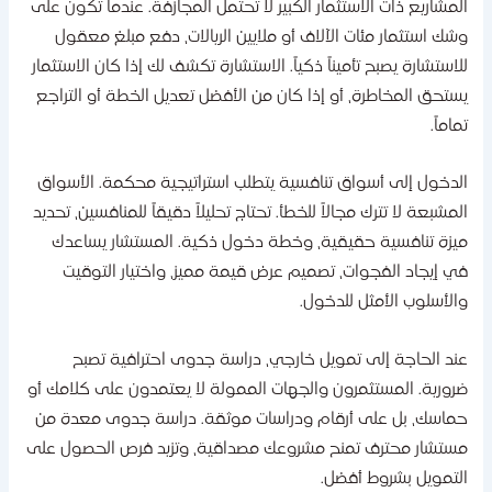
لمشاريع ذات الاستثمار الكبير لا تحتمل المجازفة. عندما تكون على
شك استثمار مئات الآلاف أو ملايين الريالات، دفع مبلغ معقول
لاستشارة يصبح تأميناً ذكياً. الاستشارة تكشف لك إذا كان الاستثمار
ستحق المخاطرة، أو إذا كان من الأفضل تعديل الخطة أو التراجع
ماماً.
لدخول إلى أسواق تنافسية يتطلب استراتيجية محكمة. الأسواق
لمشبعة لا تترك مجالاً للخطأ. تحتاج تحليلاً دقيقاً للمنافسين، تحديد
يزة تنافسية حقيقية، وخطة دخول ذكية. المستشار يساعدك
ي إيجاد الفجوات، تصميم عرض قيمة مميز، واختيار التوقيت
الأسلوب الأمثل للدخول.
ند الحاجة إلى تمويل خارجي، دراسة جدوى احترافية تصبح
رورية. المستثمرون والجهات الممولة لا يعتمدون على كلامك أو
ماسك، بل على أرقام ودراسات موثقة. دراسة جدوى معدة من
ستشار محترف تمنح مشروعك مصداقية، وتزيد فرص الحصول على
لتمويل بشروط أفضل.