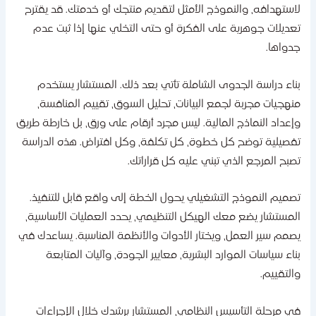
استهدافه، والنموذج الأمثل لتقديم منتجك أو خدمتك. قد يقترح
عديلات جوهرية على الفكرة أو حتى التخلي عنها إذا ثبت عدم
دواها.
ناء دراسة الجدوى الشاملة تأتي بعد ذلك. المستشار يستخدم
نهجيات مجربة لجمع البيانات، تحليل السوق، تقييم المنافسة،
إعداد النماذج المالية. ليس مجرد أرقام على ورق، بل خارطة طريق
فصيلية توضح كل خطوة، كل تكلفة، وكل افتراض. هذه الدراسة
صبح المرجع الذي تبني عليه كل قراراتك.
صميم النموذج التشغيلي يحول الخطة إلى واقع قابل للتنفيذ.
لمستشار يضع معك الهيكل التنظيمي، يحدد العمليات الأساسية،
صمم سير العمل، ويختار الأدوات والأنظمة المناسبة. يساعدك في
ناء سياسات الموارد البشرية، معايير الجودة، وآليات المتابعة
التقييم.
ي مرحلة التأسيس النظامي، المستشار يرشدك خلال الإجراءات