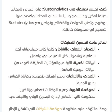
ف تحسن تصنيفك في Sustainalytics:
قلة التعرض للمخاطر
يثما أمكن، وعزز برامج وسياسات إدارة المخاطر وأفصح عنها
بوضوح، وتجنب الحوادث والفضائح، وتواصل مع Sustainalytics
تصحيح أي معلومات خاطئة.
صائح عامة لتحسين التصنيفات
الإفصاح الشفاف والشامل:
كلما كانت معلوماتك أكثر
شفافية وشمولا، كان التقييم ادق وافضل.
البيانات الكمية:
الأرقام والمؤشرات الدقيقة اقوى من
البيانات النوعية العامة.
الأهداف والالتزامات:
وضع أهداف طموحة وقابلة للقياس
يظهر الجدية.
الحوكمة القوية:
جميع الوكالات تعطي وزنا كبيرا
للحكومة لأنها الأساس لإدارة البعدين البيئي والاجتماعي.
هذا ما تؤكد عليه منظومة
حوكمة الشركات
التي تشكل الإطار