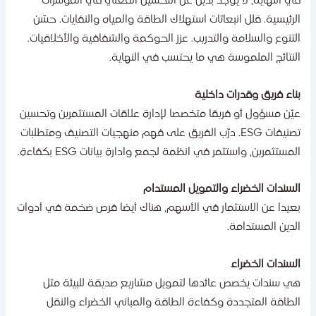
ي النهاية، لا يوجد بديل عن التحسين الفعلي في المؤشرات
لرئيسية. قلل انبعاثات استهلاك الطاقة والمياه والنفايات. حسّن
لتنوع والسلامة والتدريب. عزز الحوكمة والشفافية والأخلاقيات.
لنتائج الملموسة هي ما يحتسب في النهاية.
ناء فريق وقدرات داخلية
يّن مسؤول أو فريقا متخصصا لإدارة علاقات المستثمرين وتحسين
تصنيفات ESG. درّب الفريق على فهم منهجيات التصنيف ومتطلبات
لمستثمرين، واستثمر في انظمة لجمع وادارة بيانات ESG بكفاءة.
لسندات الخضراء والتمويل المستدام
عيدا عن الاستثمار في الأسهم، هناك أيضا فرص ضخمة في أدوات
لدين المستدامة.
لسندات الخضراء
ي سندات يخصص عائدها لتمويل مشاريع صديقة للبيئة مثل
لطاقة المتجددة وكفاءة الطاقة والمباني الخضراء والنقل