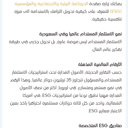
مكنك زيارة صفحة
الحوكمة البيئية والاجتماعية والمؤسسية
للتعرف على كيفية تحويل التزامك بالاستدامة الى ميزة
نافسية حقيقية.
مو الاستثمار المستدام عالميا وفي السعودية
لاستثمار المستدام ليس موضة عابرة، بل تحول جذري في طريقة
فكير عالم المال.
لأرقام العالمية المذهلة
سب التقارير الحديثة، الأصول المدارة تحت استراتيجيات الاستثمار
المستدام والمسؤول تتجاوز 35 تريليون دولار عالميا، وهذا الرقم
ي نمو مستمر ومتسارع. في اوروبا، اكثر من نصف الأصول
المدارة مهنيا تطبق نوعا من استراتيجيات ESG. في أمريكا
لشمالية، واحد من كل ثلاثة دولارات مستثمرة احترافيا يأخذ بعين
اعتبار معايير ESG.
اديق ESG المتخصصة