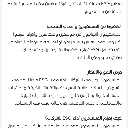
معايير ESG معينة. اذا لم تكن شركتك ضمن هذه المعايير، تستبعد
لقائيا من محافظهم.
لضغوط من المستفيدين وأصحاب المصلحة
لمستفيدون النهائيون من موظفين ومتقاعدين وأفراد اصبحوا
كثر وعيا ومطالبة بأن تستثمر أموالها بطريقة مسؤولة. الصناديق
التي تتجاهل ESG تواجه ضغوطا متزايدة، بل وحتى دعاوى
ضائية في بعض الحالات.
رص النمو والابتكار
المستثمرون يرون في الشركات الملتزمة بـ ESG فرصا للنمو في
لأسواق الناشئة كالطاقة المتجددة والتقنيات النظيفة والمنتجات
لمستدامة، والابتكار من خلال حلول جديدة للتحديات البيئية
الاجتماعية، والميزة التنافسية في عالم يتجه نحو الاستدامة.
يف يقيّم المستثمرون أداء ESG للشركات؟
لمستثمرون لا يعتمدون فقط على ما تقوله الشركات عن نفسها،