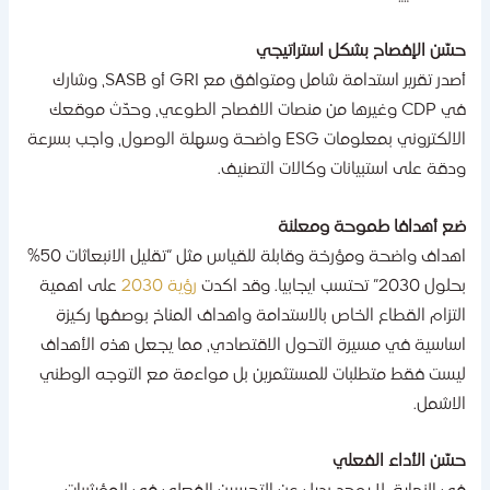
سّن الإفصاح بشكل استراتيجي
أصدر تقرير استدامة شامل ومتوافق مع GRI أو SASB، وشارك
في CDP وغيرها من منصات الافصاح الطوعي، وحدّث موقعك
الالكتروني بمعلومات ESG واضحة وسهلة الوصول، واجب بسرعة
دقة على استبيانات وكالات التصنيف.
ع أهدافا طموحة ومعلنة
اهداف واضحة ومؤرخة وقابلة للقياس مثل “تقليل الانبعاثات 50%
ل 2030” تحتسب ايجابيا. وقد اكدت
رؤية 2030
على اهمية
لتزام القطاع الخاص بالاستدامة واهداف المناخ بوصفها ركيزة
ساسية في مسيرة التحول الاقتصادي، مما يجعل هذه الأهداف
يست فقط متطلبات للمستثمرين بل مواءمة مع التوجه الوطني
لاشمل.
سّن الأداء الفعلي