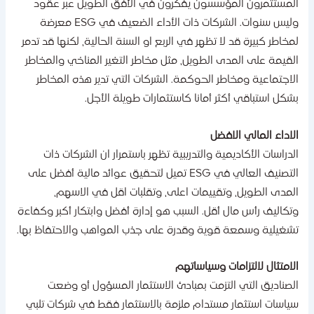
لمستثمرون المؤسسون يفكرون في الأفق الطويل عبر عقود
وليس سنوات. الشركات ذات الأداء الضعيف في ESG معرضة
مخاطر كبيرة قد لا تظهر في الربع او السنة الحالية، لكنها قد تدمر
لقيمة على المدى الطويل، مثل مخاطر التغير المناخي والمخاطر
لاجتماعية ومخاطر الحوكمة. الشركات التي تدير هذه المخاطر
شكل استباقي أكثر أمانا كاستثمارات طويلة الأجل.
لاداء المالي الافضل
لدراسات الأكاديمية والتدريبية تظهر باستمرار ان الشركات ذات
التصنيف العالي في ESG تميل لتحقيق عوائد مالية أفضل على
لمدى الطويل، وتقييمات اعلى، وتقلبات اقل في الاسهم،
تكاليف رأس مال أقل. السبب هو إدارة أفضل وابتكار أكبر وكفاءة
شغيلية وسمعة قوية وقدرة على جذب المواهب والاحتفاظ بها.
لامتثال لالتزامات وسياساتهم
لصناديق التي التزمت بمبادئ الاستثمار المسؤول أو وضعت
ياسات استثمار مستدام ملزمة بالاستثمار فقط في شركات تلبي