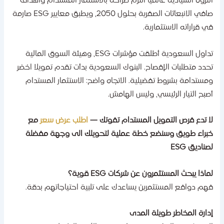
لثروة السيادية عالميا التزم صراحة بالاستثمار المستدام وأهداف
صافي الانبعاثات الصفرية بحلول 2050، ويطبق معايير ESG صارمة
ي قراراته الاستثمارية.
تداول السعودية أطلقت مؤشرات ESG، وهيئة السوق المالية
حدد متطلبات الإفصاح. البنوك السعودية بدأت تقدم تمويلا اخضر
مستدامة بشروط تفضيلية. الاتجاه واضح: الاستثمار المستدام
صبح التيار الرئيسي، وليس الهامش.
ا تدع فرص التمويل المستدام تفوتك —
اطلب عرض سعر
مع
براء طويق وسنضع خطة عملية لتحويلك الى وجهة مفضلة
صناديق ESG
ماذا يبحث المستثمرون عن شركات ESG قوية؟
هم دوافع المستثمرين يساعدك على تلبية احتياجاتهم بدقة.
دارة المخاطر طويلة المدى