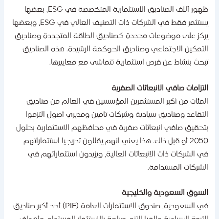
ظهور آلاف الصناديق الاستثمارية المتخصصة في ESG، بعضها
يستثمر فقط في الشركات ذات التصنيف العالي في ESG، وبعضها
ركز على موضوعات محددة كصناديق الطاقة المتجددة وصناديق
لتمكين الاجتماعي وصناديق الحوكمة الرشيدة. هذه الصناديق
بحث بنشاط عن فرص استثمارية تتماشى مع معاييرها.
لتزامات صافي الانبعاثات الصفرية
لمئات من أكبر المستثمرين المؤسسين في العالم من صناديق
لتقاعد وصناديق سيادية وشركات تأمين ومديري أصول التزموا
تحقيق صافي انبعاثات صفرية في محافظهم الاستثمارية بحلول
2050 أو قبل ذلك. هذا يعني انهم يقللون تدريجيا استثماراتهم
ي الشركات ذات الانبعاثات العالية، ويزيدون استثماراتهم في
لشركات المستدامة.
لسوق السعودية والخليجية
في السعودية، صندوق الاستثمارات العامة (PIF) أحد أكبر صناديق