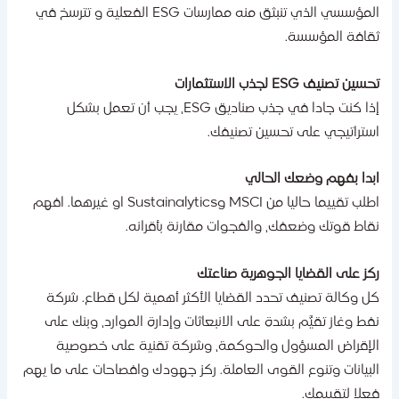
المؤسسي الذي تنبثق منه ممارسات ESG الفعلية و تترسخ في
قافة المؤسسة.
سين تصنيف ESG لجذب الاستثمارات
إذا كنت جادا في جذب صناديق ESG، يجب أن تعمل بشكل
ستراتيجي على تحسين تصنيفك.
بدا بفهم وضعك الحالي
اطلب تقييما حاليا من MSCI وSustainalytics او غيرهما. افهم
قاط قوتك وضعفك، والفجوات مقارنة بأقرانه.
كز على القضايا الجوهرية صناعتك
ل وكالة تصنيف تحدد القضايا الأكثر أهمية لكل قطاع. شركة
فط وغاز تقيَّم بشدة على الانبعاثات وإدارة الموارد، وبنك على
لإقراض المسؤول والحوكمة، وشركة تقنية على خصوصية
لبيانات وتنوع القوى العاملة. ركز جهودك وافصاحات على ما يهم
علا لتقييمك.