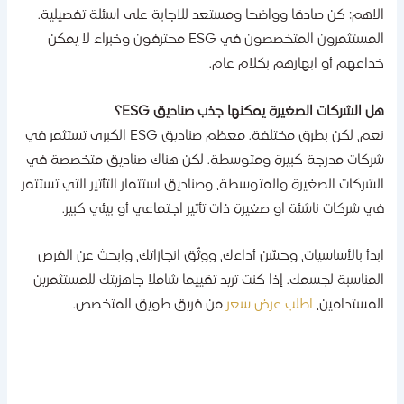
لاهم: كن صادقا وواضحا ومستعد للاجابة على اسئلة تفصيلية.
المستثمرون المتخصصون في ESG محترفون وخبراء لا يمكن
داعهم أو ابهارهم بكلام عام.
ل الشركات الصغيرة يمكنها جذب صناديق ESG؟
نعم، لكن بطرق مختلفة. معظم صناديق ESG الكبرى تستثمر في
ركات مدرجة كبيرة ومتوسطة. لكن هناك صناديق متخصصة في
لشركات الصغيرة والمتوسطة، وصناديق استثمار التأثير التي تستثمر
ي شركات ناشئة او صغيرة ذات تأثير اجتماعي أو بيئي كبير.
بدأ بالأساسيات، وحسّن أداءك، ووثّق انجازاتك، وابحث عن الفرص
لمناسبة لجسمك. إذا كنت تريد تقييما شاملا جاهزيتك للمستثمرين
لمستدامين،
اطلب عرض سعر
من فريق طويق المتخصص.