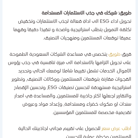
ويق: شريكك في جذب الاستثمارات المستدامة
تحويل اداء ESG الى اداة فعالة لجذب الاستثمارات وتخفيض
كلفة التمويل يتطلب استراتيجية واضحة و تنفيذا دقيقا وفهما
ميقا توقعات المستثمرين ومنهجيات التصنيف.
ريق
طويق
يتخصص في مساعدة الشركات السعودية الطموحة
لى تحويل التزامها بالاستدامة الى ميزة تنافسية في جذب رؤوس
لأموال. الخدمات تشمل تقييما شاملا لوضعك الحالي وتحديد
لفجوات مقارنة بتوقعات المستثمرين ووكالات التصنيف، وتطوير
استراتيجية مستهدفة لتحسين تصنيفات ESG، وتحسين الإفصاح
التقارير لجعلها أكثر جاذبية للمستثمرين، والمساعدة في اصدار
ندات او صكوك خضراء ومستدامة، وإعداد مواد وعروض
قديمية مخصصة للمستثمرين المؤسسين.
طلب عرض سعر
للحصول على تقييم مجاني لجاذبيتك الحالية
لمستثمرين وخطة عملية للتحسين.