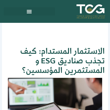
ي
توى
لاستثمار المستدام: كيف
تجذب صناديق ESG و
لمستثمرين المؤسسين؟