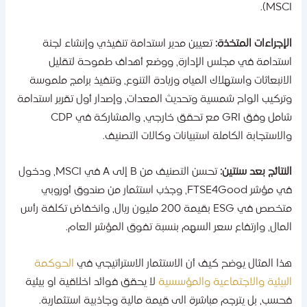
MSCI)
لإجراءات المتخذة:
تعيين مدير استدامة تنفيذي وإنشاء لجنة
ستدامة في مجلس الإدارة، ووضع أهداف طموحة لتقليل
لانبعاثات واستهلاك المياه وزيادة التنوع، وتنفيذ برامج ملموسة
تركيب الواح شمسية وتحديث المعدات، وإصدار أول تقرير استدامة
شامل وفق GRI مع تحقق خارجي، والمشاركة في CDP
الاستجابة الكاملة استبيانات وكالات التصنيف.
لنتائج بعد سنتين:
تحسن التصنيف من B إلى A في MSCI، ودخول
في مؤشر FTSE4Good، وجذب استثمار من صندوق أوروبي
متخصص في ESG بقيمة 200 مليون ريال، وانخفاض تكلفة رأس
لمال، وارتفاع سعر السهم بنسبة تفوق المؤشر العام.
ذا المثال يوضح كيف أن الاستثمار الاستراتيجي في
الحوكمة
لبيئية والاجتماعية والمؤسسية
لا يحقق فوائد اخلاقية او بيئية
حسب، بل يترجم مباشرة الى قيمة مالية وجاذبية استثمارية.