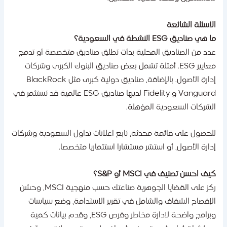
لاسئلة الشائعة
 هي صناديق ESG النشطة في السعودية؟
دد من الصناديق المحلية بدأت تطلق صناديق متخصصة أو تدمج
معايير ESG. أمثلة تشمل بعض صناديق البنوك الكبرى وشركات
إدارة الأصول. بالإضافة، صناديق دولية كبرى مثل BlackRock
Vanguard و Fidelity لديها صناديق ESG عالمية قد تستثمر في
لشركات السعودية المؤهلة.
لحصول على قائمة محدثة، تابع اعلانات تداول السعودية وشركات
دارة الأصول، أو استشر مستشارا استثماريا متخصصا.
يف احسن تصنيف في MSCI أو S&P؟
ركز على القضايا الجوهرية صناعتك حسب منهجية MSCI، وحسّن
لإفصاح الشفاف والشامل في تقرير الاستدامة، وضع سياسات
وبرامج واضحة لادارة مخاطر وفرص ESG، وقدم بيانات كمية