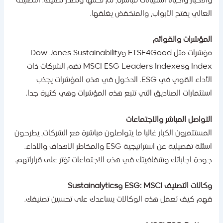
الاخبار واحيانا استبيانات مباشرة، ثم تحللها وتصدر تصنيفا. التصنيف
لعالي يفتح الأبواب، والمنخفض يغلقها.
لمؤشرات والقوائم
مؤشرات مثل FTSE4Good وDow Jones Sustainability
Index وMSCI ESG Leaders Indexes تضم الشركات ذات
الأداء القوي في ESG. الدخول في هذه المؤشرات يجذب
ستثمارات الصناديق التي تتبع هذه المؤشرات وهي كثيرة جدا.
لتواصل المباشر والاجتماعات
لمستثمرون الكبار غالبا ما يتواصلون مباشرة مع الشركات، يطرحون
اسئلة تفصيلية عن استراتيجية ESG والمخاطر الاهداف والاداء.
ودة اجاباتك وشفافيتك في هذه الاجتماعات تؤثر على قراراتهم.
الات التصنيف ESG: MSCI وSustainalytics
هم كيف تعمل هذه الوكالات يساعدك على تحسين تصنيفك.