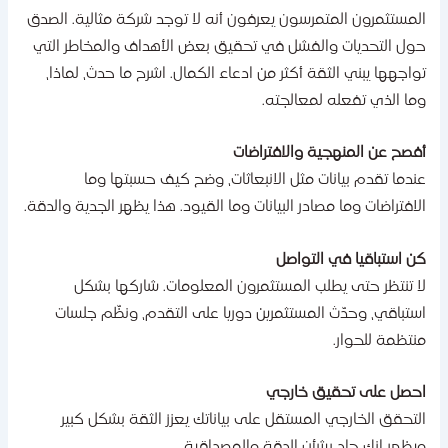
لمستثمرون المتمرسون يعرفون أنه لا توجد شركة مثالية. الصدق
ول التحديات والفشل في تحقيق بعض الأهداف والمخاطر التي
واجهها يبني الثقة أكثر من ادعاء الكمال. اشرح ما حدث، لماذا،
ما الذي تفعله لمعالجته.
فصح عن المنهجية والافتراضات
ندما تقدم بيانات مثل الانبعاثات، وضح كيف حسبتها وما
لافتراضات وما مصادر البيانات وما القيود. هذا يظهر الجدية والدقة.
ن استباقيا في التواصل
ا تنتظر حتى يطلب المستثمرون المعلومات. شاركها بشكل
ستباقي، وحدّث المستثمرين دوريا على التقدم، ونظّم جلسات
نتظمة للحوار.
حصل على تحقيق خارجي
لتحقق الخارجي المستقل على بياناتك يعزز الثقة بشكل كبير
يظهر انك جاد بشأن الدقة والمصداقية.