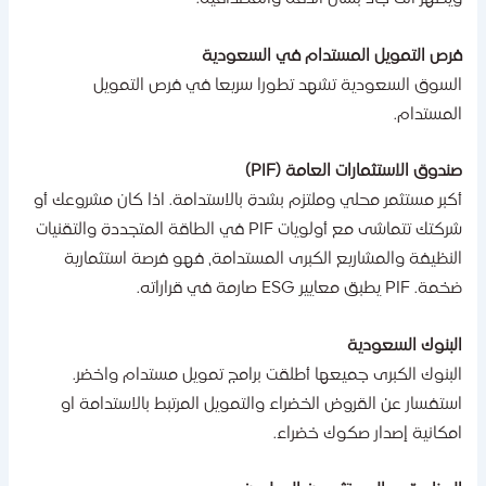
رص التمويل المستدام في السعودية
لسوق السعودية تشهد تطورا سريعا في فرص التمويل
لمستدام.
ندوق الاستثمارات العامة (PIF)
كبر مستثمر محلي وملتزم بشدة بالاستدامة. اذا كان مشروعك أو
شركتك تتماشى مع أولويات PIF في الطاقة المتجددة والتقنيات
لنظيفة والمشاريع الكبرى المستدامة، فهو فرصة استثمارية
 PIF يطبق معايير ESG صارمة في قراراته.
لبنوك السعودية
لبنوك الكبرى جميعها أطلقت برامج تمويل مستدام واخضر.
ستفسار عن القروض الخضراء والتمويل المرتبط بالاستدامة او
مكانية إصدار صكوك خضراء.