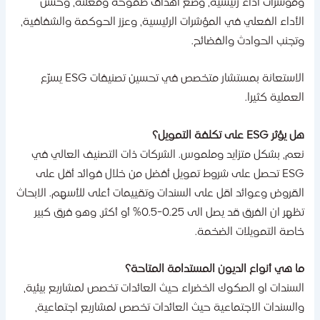
مؤشرات أداء رئيسية، وضع أهداف طموحة ومعلنة، وحسّن
لأداء الفعلي في المؤشرات الرئيسية، وعزز الحوكمة والشفافية،
تجنب الحوادث والفضائح.
الاستعانة بمستشار متخصص في تحسين تصنيفات ESG يسرّع
لعملية كثيرا.
يؤثر ESG على تكلفة التمويل؟
عم، بشكل متزايد وملموس. الشركات ذات التصنيف العالي في
ESG تحصل على شروط تمويل أفضل من خلال فوائد أقل على
لقروض وعوائد اقل على السندات وتقييمات أعلى للأسهم. الابحاث
تظهر ان الفرق قد يصل الى 0.25-0.5% أو أكثر، وهو فرق كبير
اصة التمويلات الضخمة.
ا هي أنواع الديون المستدامة المتاحة؟
لسندات او الصكوك الخضراء حيث العائدات تخصص لمشاريع بيئية،
السندات الاجتماعية حيث العائدات تخصص لمشاريع اجتماعية،