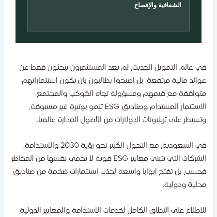
الشفافية والإفصاح
ي عالم التمويل الحديث، لم يعد المستثمرون يبحثون فقط عن
وائد مالية مرتفعة، بل اصبحوا يطالبون بان تكون استثماراتهم
توافقة مع قيمهم ومسؤولة تجاه الكوكب والمجتمع.
الاستثمار المستدام وصناديق ESG تنمو بوتيرة غير مسبوقة،
تسيطر على تريليونات الدولارات من الأصول المدارة عالميا.
في السعودية، مع التحول الكبير نحو رؤية 2030 والاستدامة،
الشركات التي تتبنى معايير ESG قوية لا تحمي نفسها من المخاطر
حسب، بل تفتح ابوابا واسعة لجذب استثمارات ضخمة من صناديق
حلية ودولية.
لاطلاع على النطاق الكامل لخدمات الاستدامة والمعايير الدولية،