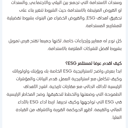
سندات الاستدامة التي تجمع بين البيئي والاجتماعي، والسندات
و القروض المرتبطة بالاستدامة حيث الشروط تتغير بناء على
تحقيق أهداف ESG، والقروض الخضراء من البنوك بشروط تفضيلية
لمشاريع المستدامة.
ل نوع له معايير وإجراءات خاصة، لكنها جميعا تفتح فرص تمويل
شروط أفضل للشركات الملتزمة بالاستدامة.
يف اقدم عرضا لمستثمر ESG؟
ابدأ بعرض واضح لاستراتيجية ESG الخاصة بك ورؤيتك واولوياتك
كيف تتكامل مع استراتيجية العمل. قدم البيانات والمؤشرات
لرئيسية لأدائك الحالي مع مقارنات تاريخية. اشرح الأهداف
لطموحة التي وضعتها والخطط لتحقيقها. وضح المخاطر الرئيسية
في ESG التي تواجهها وكيف تديرها. اربط أداء ESG بالأداء
لمالي والقيمة. أظهر الحوكمة القوية والاشراف من القيادة
لعليا.