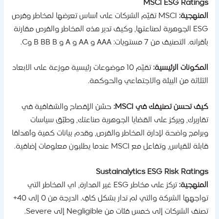
MSCI ESG Rating
لمنهجية:
MSCI تقيّم الشركات على أساس تعرضها لمخاطر وفرص
ESG الجوهرية لصناعتها، وكيف تدير هذه المخاطر والفرص مقارنة
رانه. التصنيف من 7 مستويات: AAA و AA و A و B BB B وC.
لمكونات الرئيسية:
تقيّم 10 موضوعات رئيسية موزعة على الابعاد
لثلاثة من البيئة والاجتماعي والحوكمة.
يف تحسن تصنيفك في MSCI:
حسّن الإفصاح والشفافية في
قاريرك، ويركز على القضايا الجوهرية صناعتك، وطبّق سياسات
برامج واضحة لإدارة المخاطر والفرص، وقدم بيانات كمية وأهدافا
بلة للقياس، وتفاعل مع MSCI عندما يطلبون معلومات إضافية.
Sustainalytics ESG Risk Rating
لمنهجية:
تركز على مخاطر ESG غير المدارة، اي المخاطر التي
تواجهها الشركة والتي لم تدار بشكل كافٍ. الدرجة من 0 إلى 40+
نف الشركات إلى خمس فئات من Negligible إلى Severe.