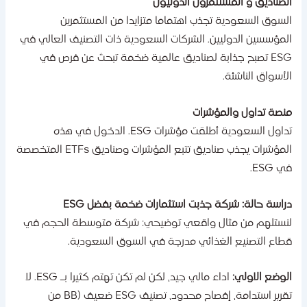
لصناديق و المستثمرون الدوليون
لسوق السعودية تجذب اهتماما متزايدا من المستثمرين
لمؤسسين الدوليين. الشركات السعودية ذات التصنيف العالي في
ESG تصبح جذابة لصناديق عالمية ضخمة تبحث عن فرص في
لأسواق الناشئة.
نصة تداول والمؤشرات
تداول السعودية أطلقت مؤشرات ESG. الدخول في هذه
المؤشرات يجذب صناديق تتبع المؤشرات وصناديق ETFs المتخصصة
 ESG.
راسة حالة: شركة جذبت استثمارات ضخمة بفضل ESG
نستلهم من مثال واقعي توضيحي: شركة متوسطة الحجم في
طاع التصنيع الغذائي مدرجة في السوق السعودية.
لوضع الاولي:
اداء مالي جيد، لكن لم تكن تهتم كثيرا بـ ESG. لا
تقرير استدامة، إفصاح محدود، تصنيف ESG ضعيف (BB من