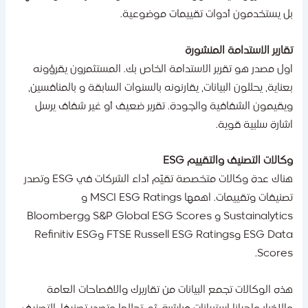
ل يستخدمون أدوات تقييمات موضوعية.
قارير الاستدامة المنشورة
ول مصدر هو تقرير الاستدامة الخاص بك. المستثمرون يقرؤونه
عناية، يحللون البيانات، يقارنونه بالسنوات السابقة و بالمنافسين،
يقيمون الشفافية والجودة. تقرير ضعيف أو غير شفاف يرسل
شارة سلبية قوية.
كالات التصنيف والتقييم ESG
هناك عدة وكالات متخصصة تقيّم أداء الشركات في ESG وتصدر
تصنيفات وتقييمات. اهمها MSCI ESG Ratings و
Sustainalytics و S&P Global ESG Scores وBloomberg
ESG Data وFTSE Russell ESG Ratings وRefinitiv ESG
Scores
ذه الوكالات تجمع البيانات من تقاريرك والافصاحات العامة