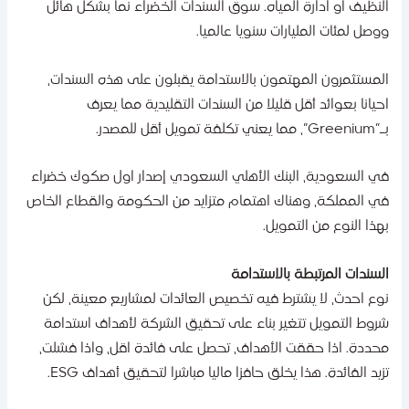
لنظيف او ادارة المياه. سوق السندات الخضراء نما بشكل هائل
وصل لمئات المليارات سنويا عالميا.
لمستثمرون المهتمون بالاستدامة يقبلون على هذه السندات،
حيانا بعوائد أقل قليلا من السندات التقليدية مما يعرف
مما يعني تكلفة تمويل أقل للمصدر.
ي السعودية، البنك الأهلي السعودي إصدار اول صكوك خضراء
ي المملكة، وهناك اهتمام متزايد من الحكومة والقطاع الخاص
هذا النوع من التمويل.
لسندات المرتبطة بالاستدامة
وع احدث، لا يشترط فيه تخصيص العائدات لمشاريع معينة، لكن
روط التمويل تتغير بناء على تحقيق الشركة لأهداف استدامة
حددة. اذا حققت الأهداف، تحصل على فائدة اقل، واذا فشلت،
زيد الفائدة. هذا يخلق حافزا ماليا مباشرا لتحقيق أهداف ESG.