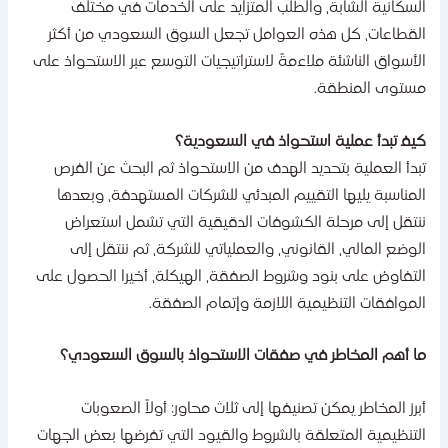
لسكانية الشابة، والطلب المتزايد على الخدمات في مختلف
لقطاعات، كل هذه العوامل تجعل السوق السعودي من أكثر
لأسواق الناشئة ملاءمةً لاستراتيجيات التوسع عبر الاستحواذ على
ستوى المنطقة. ​‍​‌‍​‍‌
يف​‍​‌‍​‍‌ تبدأ عملية استحواذ في السعودية؟
بدأ العملية بتحديد الهدف من الاستحواذ ثم البحث عن الفرص
لمناسبة يليها التقييم المبدئي للشركات المستهدفة، وبعدها
نتقل إلى مرحلة الكشوفات الدقيقية التي تشمل استعراض
لوضع المالي، القانوني، والعملياتي للشركة، ثم ننتقل إلى
لتفاوض على بنود وشروط الصفقة، الهيكلة، أخيرا الحصول على
لموافقات التنظيمية اللازمة وإتمام الصفقة.
ا أهم المخاطر في صفقات الاستحواذ بالسوق السعودي؟
برز المخاطر يمكن تصنيفها إلى ثلاث محاور: أولاً الصعوبات
لتنظيمية المتعلقة بالشروط والقيود التي تفرضها بعض الجهات