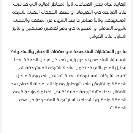
لرقابية تجاه بعض القطاعات، ثانياً المخاطر المالية التي قد تترتب
لى المبالغة في التقييمات أو ضعف التدفقات النقدية للشركة
لمستهدفة، وثالثاً مخاطر ما بعد الانتهاء من الصفقة والمعنية
شروط الاندماج أو الصعوبة في دمج ثقافتين مختلفتين والتأثير
لسلبي على الكوادر.
ا دور الاستشارات المتخصصة في صفقات الاندماج والاستحواذ؟
لمستشار المتخصص له دور رئيس في كل مراحل الصفقة: بدءا
تحليل الفرص التي قد تكون سانحة الشركة المستهدفة، ثم
قييم الشركات المستهدفة البديلة، ثم نصل الى وبقية مراحل
لصفقة والتفاوض على شروطها، وصولا الى مرحلة الادماج بعد
لاقفال. هذا بمثابة ترجمة عملية تقليص للخطورة وزيادة قيمة
لصفقة وتحقيق الأهداف الاستراتيجية المقصودة من هذه ​‍​‌‍​
‌الصفقات.