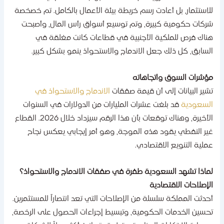
لاستثمار، بل أعادت رسم خريطة بيئة الأعمال بالكامل. تم خصخصة
ركات حكومية كبيرة، وتم توسيع أسواق رأس المال، وأصبحت
ناك فرص للملكية الأجنبية في قطاعات كانت مغلقة في
لسابق، كل ذلك جعل الاندماج والاستحواذ ينمو بشكل كبير.
ؤشرات السوق واتجاهاته
شير البيانات إلى أن قيمة صفقات
الاندماج والاستحواذ في
لسعودية
قد بلغت عشرات المليارات من الدولارات في السنوات
الأخيرة، وهناك توقعات بأن هذا الرقم سيزداد خلال 2026. القطاع
ير النفطي يقود هذه الموجة، وهو أمر إيجابي يعكس نجاح
ملية التنويع الاقتصادي.
ماذا​‍​‌‍​‍‌ تشهد السعودية طفرة في صفقات الاندماج والاستحواذ؟
لإصلاحات الاقتصادية
حدثت المملكة سلسلة من الإصلاحات التي تعد انتصاراً للمستثمرين.
حسين الخدمات الحكومية، وتبسيط إجراءات الحصول على الرخصة،