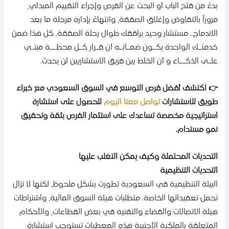
دءً من فتح الباب أو البحث عن الفرص وإجراء التقييم المبدئي،
روراً بالتفاوض وإغلاق الصفقة، وانتهاءً بإدارة مرحلة ما بعد
لاندماج.. مستشار وحيد يرافقك طوال رحلة الصفقة. كل هذا ضمن
دمتـك الواحدة يكـون ضمـانـه أن قـرار كـل محطــة مبنـي
لـى الذكــاء و أن الخلط بين فريق الاستشاريين لن ​‍​‌‍​‍‌يحدث.
 اكتشف أفضل فرص التوسع في السوق السعودي مع خبراء
ويق للاستشارات
تواصل معنا اليوم
للحصول على استشارة
ستراتيجية مخصصة تساعدك على استثمار الفرص بثقة وتحقيق
مو مستدام.
لتحديات المحتملة وكيف يمكن التغلب عليها
لتحديات التنظيمية
لبيئة التنظيمية في السعودية تطورت بشكل ملحوظ، لكنها لا تزال
حمل تعقيداتها الخاصة. متطلبات هيئة السوق المالية، واشتراطات
يئة الاتصالات والفضاء والتقنية في بعض القطاعات، والأحكام
لمتعلقة بالملكية الأجنبية هذه المعطيات تستوجب استشارة