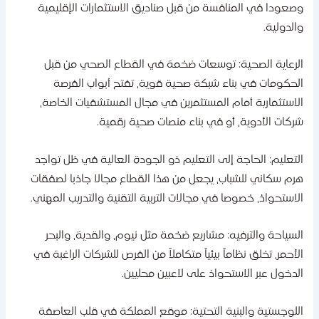
صعودا في المنافسة من قبل صناديق الاستثمارات الإقليمية
الدولية.
لرعاية الصحية: توسعات ضخمة في القطاع الصحي من قبل
لحكومات في بناء شبكة صحية قوية، تفتح أبواب الفرصة
لاستثمارية أمام المستثمرين في مجال المستشفيات الخاصة،
ركات الأدوية، أو في بناء منصات صحية رقمية.
لتعليم: الحاجة إلى التعليم ذو الجودة العالية في ظل تواجد
رم سكاني للشباب، يجعل من هذا القطاع مجالا جاذبا لصفقات
لاستحواذ، خصوصا في مجالات التربية التقنية والتدريب المهني.
لسياحة والترفيه: مشاريع ضخمة مثل نيوم، والقدية، والبحر
لأحمر، تخلق نظاماً بيئياً متكاملاً من الفرص للشركات الراغبة في
لدخول عبر الاستحواذ على لاعبين محليين.
للوجستية والبنية التحتية: موقع المملكة في قلب العاصفة