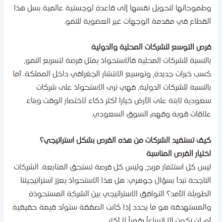
طموحاتها لتحويل نفسها إلى قاعدة لوجستية عالمية بسل هذا
لقطاع في مقدمة الوجهات غير العضوية للنمو.
رص التوسع للشركات المحلية والدولية
النسبة للشركات المحلية فالاستحواذ يمثل فرصة لتسريع النمو،
سب خبرات جديدة، وتوسيع الانتشار الجغرافي داخل المملكة. أما
النسبة للشركات الدولية، فهي ترى الاستحواذ على شركات
عودية ثابتة على الأرض خيارا أكثر ذكاء لاختصار الوقت وبناء
لاقات قوية وفهم السوق ​‍​‌‍​‍‌السعودي.
يف تستفيد الشركات من هذه الفرص بشكل استراتيجي؟
تيار​‍​‌‍​‍‌ الفرص المناسبة
يس كل استثمار مربح، وليس كل فرصة تستحق المتابعة. الشركات
لناجحة تبدأ بسؤال جوهري: هل هذا الاستحواذ يعزز استراتيجيتنا
لطويلة الأمد؟ التوافق الاستراتيجي بين الشركة المستحوِذة
المستهدفة هو ما يحدد إذا كانت الصفقة ستولد قيمة حقيقية
م لن تكون إلا اتساعاً رقمياً لا أكثر.