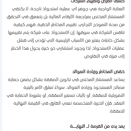
شف الفرص وتقييم الشركات
لعناية الواجبة هي جوهر أي عملية استحواذ ناجحة. لا يكتفي
لمستشار المختص بمراجعة الأرقام المالية بل يتعمق في التحقق
ن صحة النموذج التجاري، تقييم المخاطر الخفية، فهم كيفية
نافس الشركة في سوقها. إن الاستحواذ على شركة يتم تقييمها
شكل خاطئ يعتبر من الأسباب الرئيسية التي تؤدي إلى فشل
مليات الاستحواذ، لذا وجود استشاري ذو خبرة يحول هذا الخطر
لى ميزة في التفاوض.
فض المخاطر وزيادة العوائد
ساعد المستشار المختص في تكوين الصفقة بشكل يضمن حماية
صالح المستحوذ وزيادة العوائد. سواءً تعلق الأمر بالبنية
لتمويلية للصفقة، أو بآليات تسعير الصفقة، أو بشروط الحماية في
لعقد، فإن الخبرة المتخصصة تعني الفارق في القيمة النهائية
لصفقة.
مد يده من الفرصة لـ النهايــة