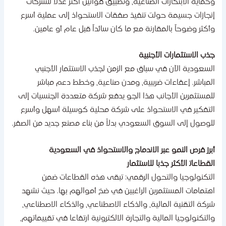
حماية الابتكارات الصناعية، وتطبيق قوانين أكثر عدلاً للشركات
نجازات جسيمة حولت تنفيذ صفقات الاستحواذ إلى عملية أسرع
أكثر وضوحاً بالمقارنة مع ما كان سائداً قبل عام أو عامين.
ذب الاستثمارات الأجنبية
لسعودية الآن في سباق مع الزمن لجذب الاستثمار الأجنبي
لمباشر. إعفاءات ضريبية، ومدن صناعية، وخطط دعم مباشر
لمستثمرين الأجانب هذا الجو يدفع شركة متعددة الجنسيات إلى
لتفكير في الاستحواذ على شركة محلية كوسيلة أسهل وأسرع
لوصول إلى السوق السعودي بدلاً من بناء مصنع جديد من ​‍​‌‍​‍‌الصفر.
برز فرص النمو عبر الاندماج والاستحواذ في السعودية
لقطاعات​‍​‌‍​‍‌ الأكثر جذبا للاستثمار
لتكنولوجيا والتحول الرقمي: تبقى هذه القطاعات ضمن
هتمامات المستثمرين الراغبين في ضخ أموالهم بها. حيث نشهد
ركة التقنية المالية، والذكاء الاصطناعي، والذكاء الاصطناعي،
التكنولوجيا المالية والتجارة الالكترونية ارتفاعا في تقييماتهم،