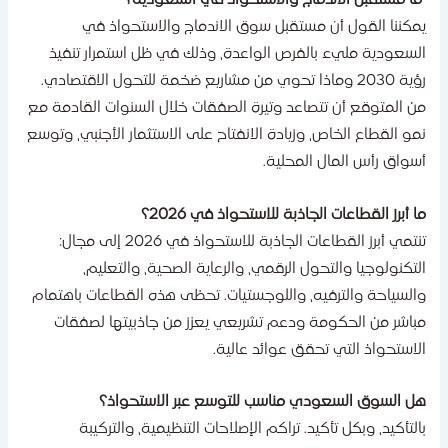
‍​‌‍​‍‌ ما مستقبل الاندماج والاستحواذ في السعودية؟
مكننا القول أن مستقبل سوق الاندماج والاستحواذ في
لسعودية مليء بالفرص الواعدة، وذلك في ظل استمرار تنفيذ
رؤية 2030 وماذا تحوي من مشاريع ضخمة للتحول الاقتصادي.
ن المتوقع أن تتصاعد وتيرة الصفقات خلال السنوات القادمة مع
مو القطاع الخاص، وزيادة الانفتاح على الاستثمار الأجنبي، وتوسع
سواق رأس المال المحلية.
ا أبرز القطاعات الجاذبة للاستحواذ في 2026؟
تنتمي أبرز القطاعات الجاذبة للاستحواذ في 2026 إلى مجال:
لتكنولوجيا والتحول الرقمي، والرعاية الصحية، والتعليم،
السياحة والترفيه، واللوجستيات. تحظى هذه القطاعات باهتمام
باشر من الحكومة ودعم تشريعي يعزز من جاذبيتها لصفقات
لاستحواذ التي تحقق عوائد عالية.
ل السوق السعودي مناسب للتوسع عبر الاستحواذ؟
التأكيد، وبكل تأكيد. تراكم الإصلاحات التنظيمية، والتركيبة