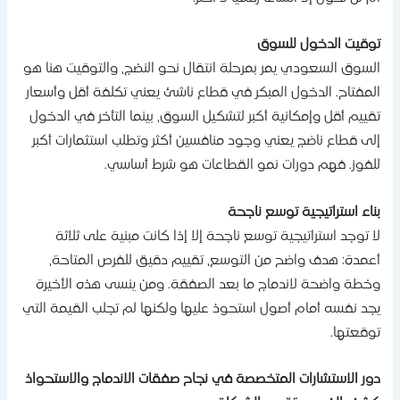
وقيت الدخول للسوق
لسوق السعودي يمر بمرحلة انتقال نحو النضج، والتوقيت هنا هو
لمفتاح. الدخول المبكر في قطاع ناشئ يعني تكلفة أقل وأسعار
قييم أقل وإمكانية أكبر لتشكيل السوق، بينما التأخر في الدخول
لى قطاع ناضج يعني وجود منافسين أكثر وتطلب استثمارات أكبر
لفوز. فهم دورات نمو القطاعات هو شرط أساسي.
ناء استراتيجية توسع ناجحة
ا توجد استراتيجية توسع ناجحة إلا إذا كانت مبنية على ثلاثة
عمدة: هدف واضح من التوسع، تقييم دقيق للفرص المتاحة،
خطة واضحة لاندماج ما بعد الصفقة. ومن ينسى هذه الأخيرة
جد نفسه أمام أصول استحوذ عليها ولكنها لم تجلب القيمة التي
​‌‍​‍‌توقعتها.
ور الاستشارات المتخصصة في نجاح صفقات الاندماج والاستحواذ