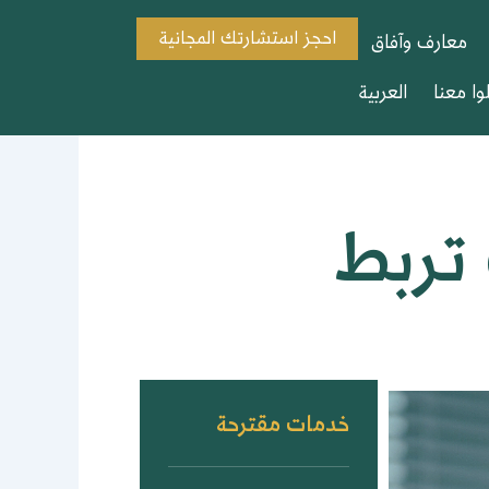
احجز استشارتك المجانية
معارف وآفاق
وا معنا
العربية
 تربط
خدمات مقترحة