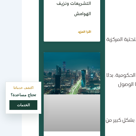
التشريعات ونزيف
الهوامش
اقرا المزيد
مستفيد”، هي البنية التحتية المركزية
لحكومية. بدلا
 الوصول
اكتشف خدماتنا
تحتاج مساعدة؟
الخدمات
بشكل كبير من