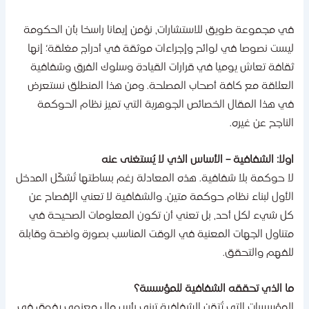
ي مجموعة طويق للاستشارات، نؤمن إيمانا راسخا بأن الحكومة
يست نصوصا في لوائح وإجراءات موثقة في أدراج مغلقة؛ إنها
قافة تعاش يوميا في قرارات القيادة وسلوك الفرق وشفافية
لعلاقة مع كافة أصحاب المصلحة. ومن هذا المنطلق نستعرض
ي هذا المقال الخصائص الجوهرية التي تميز نظام الحوكمة
لناجح عن غيره.
ولا: الشفافية – الأساس الذي لا يُستغنى عنه
ا حوكمة بلا شفافية. هذه المعادلة رغم بساطتها تُشكّل المدخل
لأول لبناء نظام حوكمة متين. والشفافية لا تعني الإفصاح عن
ل شيء لكل أحد، بل تعني أن تكون المعلومات الصحيحة في
تناول الجهات المعنية في الوقت المناسب بصورة واضحة وقابلة
لفهم والتحقق.
ا الذي تحققه الشفافية للمؤسسة؟
لمؤسسات التي تُتقن الشفافية تبني رأس مال معنوي يفوق في