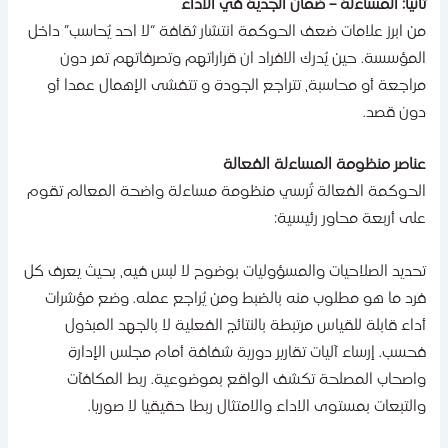
انيا: المساءلة – ضمان الجدية في الأداء
ن ابرز علامات ضعف الحوكمة انتشار ثقافة “لا احد يُحاسب” داخل
لمؤسسة. حين يُدرك الافراد ان قراراتهم وتصرفاتهم تمر دون
راجعة أو محاسبة، تتراجع الجودة و تتفشى الإهمال عمدا أو
ون قصد.
ناصر منظومة المساءلة الفعالة
لحوكمة الفعالة تُرسي منظومة مساءلة واضحة المعالم تقوم
لى أربعة محاور رئيسية:
حديد الصلاحيات والمسؤوليات بوضوح لا لبس فيه، بحيث يعرف كل
رد ما هو مطلوب منه بالضبط ومن يُراجع عمله. وضع مؤشرات
داء قابلة للقياس مرتبطة بالنتائج الفعلية لا بالجهد المبذول
حسب. إرساء آليات تقارير دورية شفافة أمام مجلس الإدارة
اصحاب المصلحة تكشف الواقع بموضوعية. ربط المكافآت
التبعات بمستوى الاداء والامتثال ربطا حقيقيا لا صوريا.