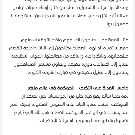
مصالحها. تتجلى الشمولية عمليا من خلال إرساء قنوات تواصل
عالة تُتيح لكل صاحب مصلحة الشعور بأنه جزء من المنظومة لا
فعول بها.
ثلا، الموظفون يحتاجون الى فهم واضح للتوقعات منهم
معايير تقييم أدائهم. العملاء يحتاجون إلى آليات واضحة لتقديم
لاحظاتهم وشكاواهم والتأكد من معالجتها. الجهات التنظيمية
حتاج إلى افصاحات دورية دقيقة وتعاون مستمر. المساهمون
حتاجون إلى تمثيل حقيقي في قرارات الشركة الكبرى.
امسا: القدرة على التكيف – الحوكمة في عالم متغير
مة خطأ شائع يقع فيه كثير من المؤسسات حين تعتقد أن
لحوكمة الجيدة تعني الثبات على النصوص المكتوبة بصرف النظر
ما يستجد. في الواقع، الحوكمة الفعالة هي تلك التي تُراجع
فسها وتتطور عمدا ومنهجيا استجابة للمتغيرات.