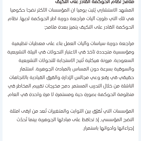
لامح نظام الحوكمة القادر على التكيف
لمشهد الاستشاري يُثبت يوميا ان المؤسسات الأكثر نضجا حكوميا
ي تلك التي طورت آليات مراجعة دورية أطر الحوكمة لديها. نظام
لحوكمة القادر على التكيف يتميز بعدة ملامح:
راجعة دورية سياسات وآليات العمل بناء على معطيات تنظيمية
مؤسسية متجددة تأخذ في الاعتبار التحولات في البيئة التشريعية
لسعودية. مرونة هيكلية تُتيح الاستجابة للتحولات التشريعية
السوقية بسرعة دون المساس بالمبادئ الجوهرية. استثمار
قيقي في رفع وعي مجالس الإدارة والفرق القيادية بالاتجاهات
لناشئة من خلال التدريب المستمر. دمج مخرجات تقييم المخاطر في
نظومة الحوكمة بصورة حية ومستمرة لا مرة واحدة في العام.
لمؤسسات التي تُفرّق بين الثوابت والمتغيرات تُعد من ارقى امثلة
لنضج المؤسسي، إذ تحافظ على مبادئها الجوهرية بينما تُحدّث
جراءاتها وأدواتها باستمرار.