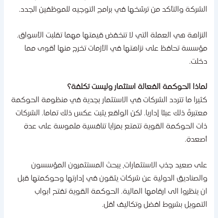
لشركة والتأكد من ترسّخها في برامج التوجيه للموظفين الجدد.
لنزاهة هي العملة التي لا تنخفض قيمتها مهما تقلبت الأسواق.
ؤسسة تحافظ على نزاهتها في الأزمات تخرج منها أقوى مما
خلت.
ماذا الحوكمة الفعالة استثمار وليست تكلفة؟
ثيرا ما تتردد الشركات في الاستثمار بجدية في منظومة الحوكمة
عتبرةً ذلك عبئا إداريا. لكن الواقع يثبت عكس ذلك تماما. الشركات
ات الحوكمة القوية تتمتع بمزايا تنافسية ملموسة على عدة
صعدة.
لى صعيد جذب الاستثمارات، يبحث المستثمرون المؤسسون
الصناديق الدولية عن شركات يثقون في إدارتها وحوكمتها قبل
ن ينظروا الى ارقامها المالية. الحوكمة القوية تفتح أبواب
لتمويل بشروط افضل وتكاليف أقل.