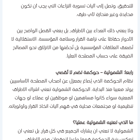
لتدقيق. وتصل إلى آليات تسوية النزاعات التي يجب أن تكون
حايدة وغير منحازة لأي طرف.
لا يعني ذلك العداء بين الاطراف، بل يعني الفصل الواضح بين
لأدوار حفاظا على نزاهة القرار وسلامة المؤسسة. الاستقلالية لا
ُضعف العلاقات المؤسسية بل تُحصّنها من الانزلاق نحو المصالح
لضيقة على حساب المصلحة العليا.
ابعا: الشمولية – حوكمة تضم لا تُقصي
ظام الحوكمة الذي يُصاغ بمعزل عن أصحاب المصلحة الأساسيين
ولد معيبا منذ البداية. الحوكمة الشمولية تعني اشراك الاطراف
لمعنية سواء كانوا مساهمين او موظفين او عملاء او جهات
نظيمية او مجتمعات محلية في فهم آليات اتخاذ القرار وأولوياته.
ا الذي تعنيه الشمولية عمليا؟
لشمولية لا تعني ان يشارك الجميع في كل قرار، بل تعني ان
عكس بنية الحوكمة فهما واعيا لتوقعات هذه الاطراف