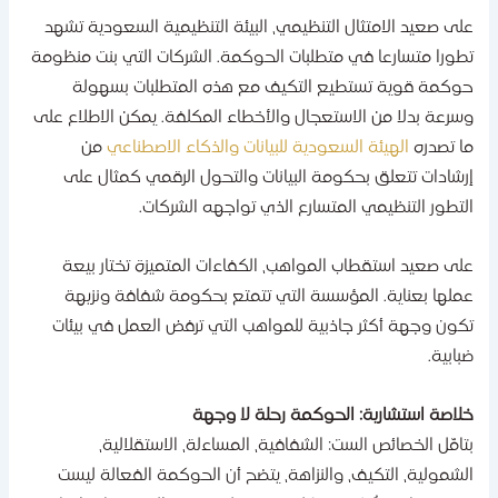
لى صعيد الامتثال التنظيمي، البيئة التنظيمية السعودية تشهد
طورا متسارعا في متطلبات الحوكمة. الشركات التي بنت منظومة
وكمة قوية تستطيع التكيف مع هذه المتطلبات بسهولة
سرعة بدلا من الاستعجال والأخطاء المكلفة. يمكن الاطلاع على
ا تصدره
الهيئة السعودية للبيانات والذكاء الاصطناعي
من
رشادات تتعلق بحكومة البيانات والتحول الرقمي كمثال على
لتطور التنظيمي المتسارع الذي تواجهه الشركات.
لى صعيد استقطاب المواهب، الكفاءات المتميزة تختار بيعة
ملها بعناية. المؤسسة التي تتمتع بحكومة شفافة ونزيهة
كون وجهة أكثر جاذبية للمواهب التي ترفض العمل في بيئات
بابية.
لاصة استشارية: الحوكمة رحلة لا وجهة
تامّل الخصائص الست: الشفافية، المساءلة، الاستقلالية،
لشمولية، التكيف، والنزاهة، يتضح أن الحوكمة الفعالة ليست