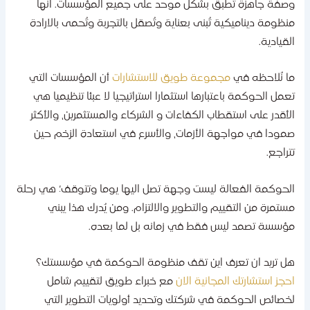
صفة جاهزة تُطبق بشكل موحد على جميع المؤسسات. انها
نظومة ديناميكية تُبنى بعناية وتُصقل بالتجربة وتُحمى بالارادة
لقيادية.
ا نُلاحظه في
مجموعة طويق للاستشارات
أن المؤسسات التي
عمل الحوكمة باعتبارها استثمارا استراتيجيا لا عبئا تنظيميا هي
لأقدر على استقطاب الكفاءات و الشركاء والمستثمرين، والأكثر
مودا في مواجهة الأزمات، والأسرع في استعادة الزخم حين
تراجع.
لحوكمة الفعالة ليست وجهة تصل اليها يوما وتتوقف؛ هي رحلة
ستمرة من التقييم والتطوير والالتزام. ومن يُدرك هذا يبني
ؤسسة تصمد ليس فقط في زمانه بل لما بعده.
ل تريد ان تعرف اين تقف منظومة الحوكمة في مؤسستك؟
حجز استشارتك المجانية الان
مع خبراء طويق لتقييم شامل
خصائص الحوكمة في شركتك وتحديد أولويات التطوير التي