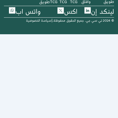
يق
وآفاق
TCG
TCG
TCG
طويق
نكد إن
اكس
واتس اب
وظة.
|
سياسة الخصوصية