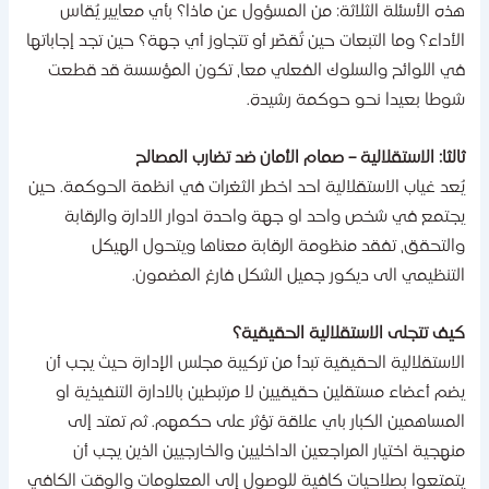
ذه الأسئلة الثلاثة: من المسؤول عن ماذا؟ بأي معايير يُقاس
لأداء؟ وما التبعات حين تُقصّر أو تتجاوز أي جهة؟ حين تجد إجاباتها
ي اللوائح والسلوك الفعلي معا، تكون المؤسسة قد قطعت
وطا بعيدا نحو حوكمة رشيدة.
الثا: الاستقلالية – صمام الأمان ضد تضارب المصالح
ُعد غياب الاستقلالية احد اخطر الثغرات في انظمة الحوكمة. حين
جتمع في شخص واحد او جهة واحدة ادوار الادارة والرقابة
التحقق، تفقد منظومة الرقابة معناها ويتحول الهيكل
لتنظيمي الى ديكور جميل الشكل فارغ المضمون.
يف تتجلى الاستقلالية الحقيقية؟
لاستقلالية الحقيقية تبدأ من تركيبة مجلس الإدارة حيث يجب أن
ضم أعضاء مستقلين حقيقيين لا مرتبطين بالادارة التنفيذية او
لمساهمين الكبار باي علاقة تؤثر على حكمهم. ثم تمتد إلى
نهجية اختيار المراجعين الداخليين والخارجيين الذين يجب أن
تمتعوا بصلاحيات كافية للوصول إلى المعلومات والوقت الكافي