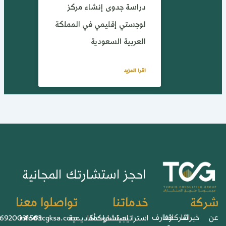
دراسة جدوى إنشاء مركز
لوجستي إقليمي في المملكة
العربية السعودية
اقرا المزيد
احجز استشارتك المجانية
خدماتنا
تواصلوا معنا
ركة
خبرائنا
شركاؤنا
معارف
استراتيجيات
استشارات
حوكمة
أكاديمية
info@tcgksa.com
966920031563+