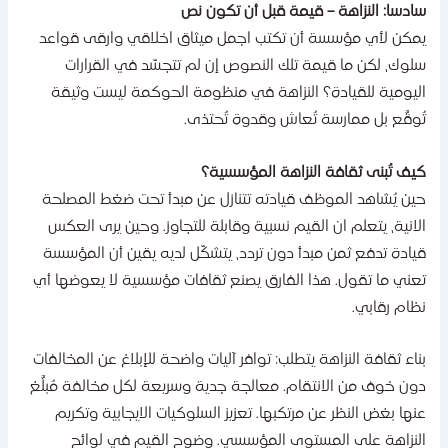
ادسا: النزاهة – قيمة قبل أن تكون نص
مكن لأي مؤسسة أن تكتب اجمل ميثاق اخلاقي وارقى قواعد
لوك، لكن ما قيمة تلك النصوص إن لم تتجسّد في القرارات
ليومية للقيادة؟ النزاهة في منظومة الحوكمة ليست وثيقة
ُوقَّع بل ممارسة تُعاش وقدوة تُحتذى.
يف تُبنى ثقافة النزاهة المؤسسية؟
ين يُشاهد الموظف قيادته تتنازل عن مبدأ تحت ضغط المصلحة
لانية، يتعلم ان القيم نسبية وقابلة للتجاوز. وحين يرى العكس
يادة تدفع ثمن مبدأ دون تردد، يتشكّل لديه يقين أن المؤسسة
عني ما تقول. هذا الفارق يصنع ثقافات مؤسسية لا يعوضها أي
ظام رقابي.
ناء ثقافة النزاهة يتطلب: توافر آليات واضحة للإبلاغ عن المخالفات
ون خوف من الانتقام. معالجة جدية وسريعة لكل مخالفة مُبلَّغ
نها بغض النظر عن مرتكبها. تعزيز السلوكيات الايجابية وتكريم
لنزاهة على المستوى المؤسسي. وضوح القيم في لوائح