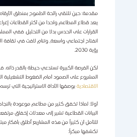
مقدمة: حين تلتقي رائحة الطموح بمنطق الأرقام
يعد قطاع المطاعم واحدا من أكثر القطاعات إغراء 
القرارات على الحدس بدلا من التحليل. ففي المم
انفتاح اجتماعي واسعة، وتنامٍ لافت في ثقافة ال
رؤية 2030.
لكن الفرصة الكبيرة تستدعي حيطة بالقدر ذاته. ف
المشروع على الصمود أمام الضغوط التشغيلية ا
الاقتصادية
بوصفها الأداة الاستراتيجية التي ترسم
أولا: لماذا تخفق كثير من مطاعم موعودة بالنجاح
البيانات القطاعية تشير إلى معدلات إخفاق مرتفعة
للتأمل أن كثيراً من هذه المشاريع أُطلق بأفكار م
تكشفها مبكراً: