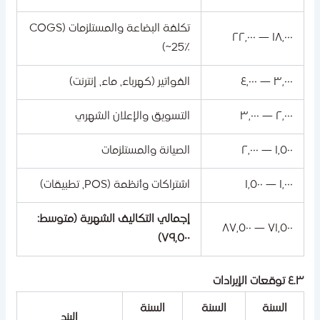
تكلفة البضاعة والمستلزمات (COGS
١٨,٠٠٠ — ٢٢,٠٠٠
~25٪)
٣,٠٠٠ — ٤,٠٠٠
الفواتير (كهرباء، ماء، إنترنت)
٢,٠٠٠ — ٣,٠٠٠
التسويق والإعلان الشهري
١,٥٠٠ — ٢,٠٠٠
الصيانة والمستلزمات
١,٠٠٠ — ١,٥٠٠
اشتراكات وأنظمة (POS، تطبيقات)
إجمالي التكاليف الشهرية (متوسط:
٧١,٥٠٠ — ٨٧,٥٠٠
٧٩,٥٠٠)
توقعات الإيرادات
السنة
السنة
السنة
البند