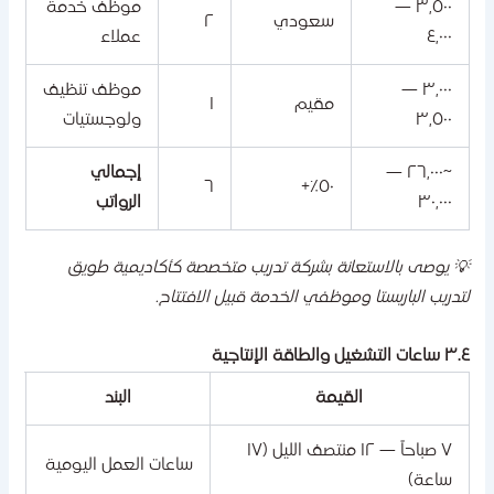
٣,٥٠٠ —
موظف خدمة
سعودي
٢
٤,٠٠٠
عملاء
٣,٠٠٠ —
موظف تنظيف
مقيم
١
٣,٥٠٠
ولوجستيات
~٢٦,٠٠٠ —
إجمالي
٦
٥٠٪+
٣٠,٠٠٠
الرواتب
 يوصى بالاستعانة بشركة تدريب متخصصة كأكاديمية طويق
تدريب الباريستا وموظفي الخدمة قبيل الافتتاح.
ات التشغيل والطاقة الإنتاجية
القيمة
البند
٧ صباحاً — ١٢ منتصف الليل (١٧
ساعات العمل اليومية
ساعة)