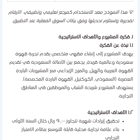
 هذا النموذج معد للاستخدام كمرجع تعليمي وتطبيقي. الأرقام
قديرية وتستلزم تحديثها وفق بيانات السوق الفعلية عند التطبيق.
 عن الفكرة
هدف المشروع إلى إنشاء مقهى متخصص يقدم تجربة قهوة
عودية وعالمية فريدة، يجمع بين الأصالة السعودية في تقديم
لقهوة العربية والهيل، والمزج الإبداعي مع المشروبات الباردة
لعصرية (السموذي، الكوكتيل، القهوة الباردة المخصصة).
ستهدف المشروع شريحة الشباب والموظفين في المناطق
لتجارية.
هداف الاستراتيجية
تحقيق إيرادات شهرية تتجاوز ٩٠,٠٠٠ ريال خلال السنة الأولى
بناء علامة تجارية محلية قابلة للتوسع بنظام الامتياز
التجاري