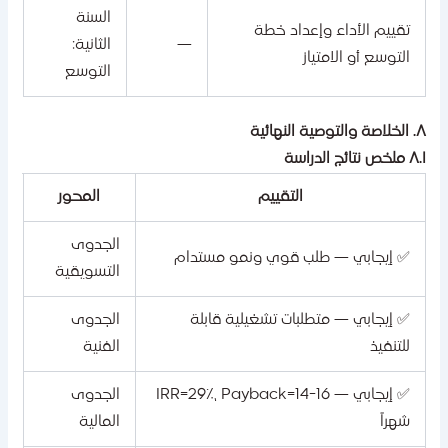
السنة
تقييم الأداء وإعداد خطة
—
الثانية:
التوسع أو الامتياز
التوسع
لتوصية النهائية
خص نتائج الدراسة
التقييم
المحور
الجدوى
✅ إيجابي — طلب قوي ونمو مستدام
التسويقية
✅ إيجابي — متطلبات تشغيلية قابلة
الجدوى
للتنفيذ
الفنية
✅ إيجابي — IRR=29٪، Payback=14-16
الجدوى
شهراً
المالية