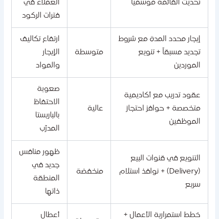
تحديث القائمة موسمياً
العملاء في
فترات الركود
إيجار محدد المدة مع شروط
ارتفاع تكاليف
تجديد مسبقاً + تنويع
متوسطة
الإيجار
الموردين
والمواد
صعوبة
عقود تدريب مع أكاديمية
الاحتفاظ
متخصصة + حوافز احتجاز
عالية
بالباريستا
الموظفين
المدرّب
ظهور منافس
التنويع في قنوات البيع
جديد في
(Delivery) + نوافذ استلام
منخفضة
المنطقة
سريع
ذاتها
خطط استمرارية الأعمال +
أعطال