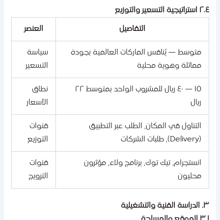
اتيجية التسعير والتوزيع
التفاصيل
العنصر
متوسط — يُنافس الماركات العالمية بجودة
سياسة
مماثلة وهوية محلية
التسعير
١٥ — ٤٠ ريال للمشروب الواحد بمتوسط ٢٢
نطاق
ريال
الأسعار
التناول في المكان، الطلب عبر التطبيق
قنوات
(Delivery)، طلبات الشركات
التوزيع
انستجرام، تيك توك، برنامج ولاء، مؤثرون
قنوات
محليون
الترويج
الفنية والتشغيلية
لموقع والمساحة