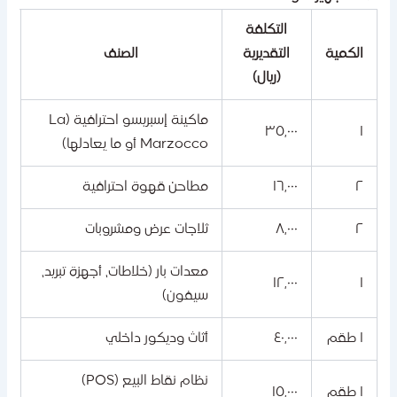
التكلفة
الكمية
التقديرية
الصنف
(ريال)
ماكينة إسبريسو احترافية (La
٣٥,٠٠٠
١
Marzocco أو ما يعادلها)
٢
١٦,٠٠٠
مطاحن قهوة احترافية
٢
٨,٠٠٠
ثلاجات عرض ومشروبات
معدات بار (خلاطات، أجهزة تبريد،
١٢,٠٠٠
١
سيفون)
١ طقم
٤٠,٠٠٠
أثاث وديكور داخلي
نظام نقاط البيع (POS)
١ طقم
١٥,٠٠٠