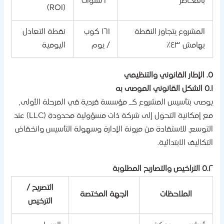
بالمخاطر
٣ سنوات
(ROI)
المشروع يتجاوز النقطة
١٦١ كوب
نقطة التعادل
بهامش ٤٣٪
/ يوم
اليومية
انوني والتنظيمي
ل القانوني الموصى به
وصى بتأسيس المشروع كـ مؤسسة فردية في المرحلة الأولى،
مع إمكانية التحول إلى شركة ذات مسؤولية محدودة (LLC) عند
لتوسع، للاستفادة من مرونة الإدارة وسهولة التأسيس وانخفاض
لتكاليف الابتدائية.
راخيص والتصاريح المطلوبة
التصريح /
الملاحظات
الجهة المختصة
الترخيص