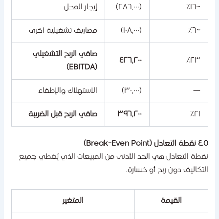
~١٦٪
(٢٨٦,٠٠٠)
إيجار المحل
~٦٪
(١٠٨,٠٠٠)
مصاريف تشغيلية أخرى
صافي الربح التشغيلي
٤٢٦,٢٠٠
٢٣٪
(EBITDA)
—
(٣٠,٠٠٠)
الاستهلاك والإطفاء
٢١٪
٣٩٦,٢٠٠
صافي الربح قبل الضريبة
 التعادل (Break-Even Point)
قطة التعادل هي الحد الأدنى من المبيعات الذي يُغطي جميع
لتكاليف دون ربح أو خسارة.
القيمة
المتغير