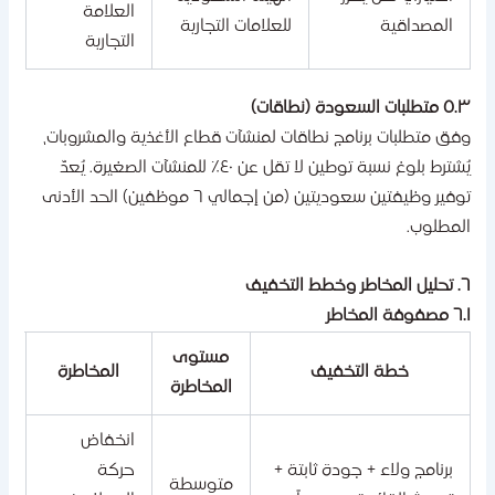
العلامة
المصداقية
للعلامات التجارية
التجارية
طلبات السعودة (نطاقات)
فق متطلبات برنامج نطاقات لمنشآت قطاع الأغذية والمشروبات،
يُشترط بلوغ نسبة توطين لا تقل عن ٤٠٪ للمنشآت الصغيرة. يُعدّ
توفير وظيفتين سعوديتين (من إجمالي ٦ موظفين) الحد الأدنى
لمطلوب.
ر وخطط التخفيف
فوفة المخاطر
مستوى
خطة التخفيف
المخاطرة
المخاطرة
انخفاض
برنامج ولاء + جودة ثابتة +
حركة
متوسطة