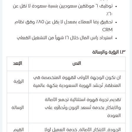
توظيف ٦ موظفين سعوديين بنسبة سعودة لا تقل عن
٦٠٪
تحقيق رضا العملاء بمعدل لا يقل عن ٨٥٪ وفق نظام
CRM
استرداد رأس المال خلال ١٦ شهراً من التشغيل الفعلي
لرؤية والرسالة
النص
البُعد
أن نكون الوجهة الأولى للقهوة المتخصصة في
الرؤية
المنطقة، نُجسّد الهوية السعودية بنكهة عالمية
تقديم تجربة قهوة استثنائية تجمع الأصالة
والابتكار، بخدمة تُسعد الزبون وتُحفّزه على
الرسالة
العودة
الجودة، الابتكار، الأصالة، خدمة العميل أولا
القيم