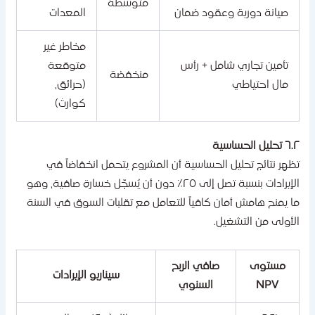
متوسطة
صيانة دورية وعقود ضمان
المعدات
مخاطر غير
تأمين تجاري شامل + رأس
متوقعة
منخفضة
مال احتياطي
(حرائق،
كوارث)
تحليل الحساسية
ظهر نتائج تحليل الحساسية أن المشروع يتحمل انخفاضاً في
الإيرادات بنسبة تصل إلى ٢٥٪ دون أن يُسجّل خسارة صافية، وهو
ا يمنح هامش أمان كافياً للتعامل مع تقلبات السوق في السنة
لأولى من التشغيل.
مستوى
صافي الربح
سيناريو الإيرادات
NPV
السنوي