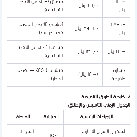
٦٢١,٠٠٠
متفائل (+٢٠٪ عن التقدير
٦٢١,٠٠٠ ريال
ريال
الأساسي)
٢٨٧,٤٠٠
أساسي (التقدير المعتمد
٣٩٦,٢٠٠ ريال
ريال
في الدراسة)
متحفظ (-٢٠٪ عن التقدير
٤٢,٠٠٠ ريال
١٣٢,٠٠٠ ريال
الأساسي)
خسارة
متشائم (-٢٥٪ — نقطة
(١٢,٠٠٠ ريال)
طفيفة
الخطر)
ريق التنفيذية
لجدول الزمني للتأسيس والإطلاق
الإجراءات الرئيسية
الميزانية
المرحلة
استخراج السجل التجاري،
الشهر ١:
١٥,٠٠٠