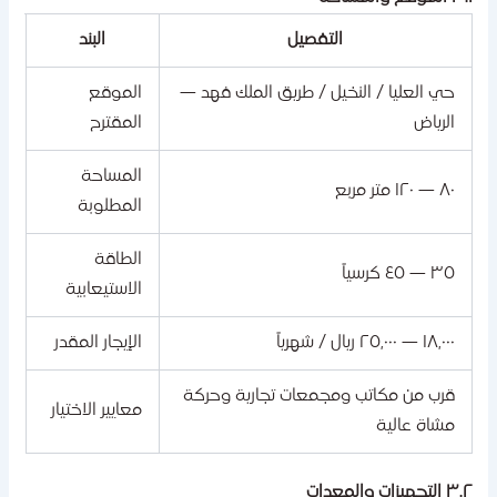
التفصيل
البند
حي العليا / النخيل / طريق الملك فهد —
الموقع
الرياض
المقترح
المساحة
٨٠ — ١٢٠ متر مربع
المطلوبة
الطاقة
٣٥ — ٤٥ كرسياً
الاستيعابية
١٨,٠٠٠ — ٢٥,٠٠٠ ريال / شهرياً
الإيجار المقدر
قرب من مكاتب ومجمعات تجارية وحركة
معايير الاختيار
مشاة عالية
لتجهيزات والمعدات