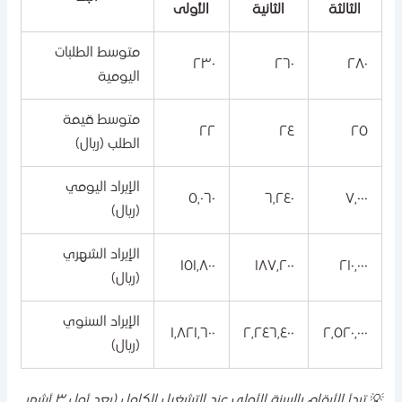
الثالثة
الثانية
الأولى
متوسط الطلبات
٢٣٠
٢٦٠
٢٨٠
اليومية
متوسط قيمة
٢٢
٢٤
٢٥
الطلب (ريال)
الإيراد اليومي
٥,٠٦٠
٦,٢٤٠
٧,٠٠٠
(ريال)
الإيراد الشهري
١٥١,٨٠٠
١٨٧,٢٠٠
٢١٠,٠٠٠
(ريال)
الإيراد السنوي
١,٨٢١,٦٠٠
٢,٢٤٦,٤٠٠
٢,٥٢٠,٠٠٠
(ريال)
💡 تبدأ الأرقام بالسنة الأولى عند التشغيل الكامل (بعد أول ٣ أشهر