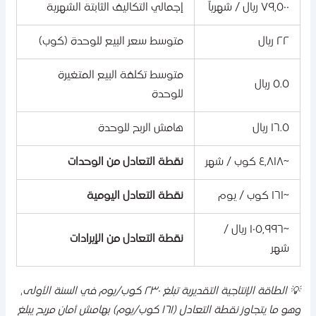
٧٩,٥٠٠ ريال / شهرياً
إجمالي التكاليف الثابتة الشهرية
٢٢ ريال
متوسط سعر البيع للوحدة (كوب)
متوسط تكلفة البيع المتغيرة
٥.٥ ريال
للوحدة
١٦.٥ ريال
هامش الربح للوحدة
~٤,٨١٨ كوب / شهر
نقطة التعادل من الوحدات
~١٦١ كوب / يوم
نقطة التعادل اليومية
~١٠٥,٩٩٦ ريال /
نقطة التعادل من الإيرادات
شهر
💡 الطاقة الإنتاجية التقديرية تبلغ ٢٣٠ كوب/يوم في السنة الأولى،
وهو ما يتجاوز نقطة التعادل (١٦١ كوب/يوم) بهامش أمان مريح يبلغ