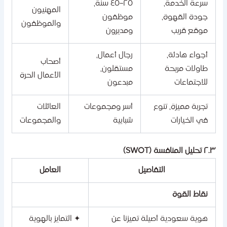
سرعة الخدمة،
٢٥–٤٥ سنة،
المهنيون
جودة القهوة،
موظفون
والموظفون
موقع قريب
ومديرون
أجواء هادئة،
رجال أعمال،
أصحاب
طاولات مريحة
مستقلون،
الأعمال الحرة
للاجتماعات
مبدعون
تجربة مميزة، تنوع
أسر ومجموعات
العائلات
في الخيارات
شبابية
والمجموعات
حليل المنافسة (SWOT)
التفاصيل
العامل
نقاط القوة
هوية سعودية أصيلة تميزنا عن
✦ التمايز بالهوية