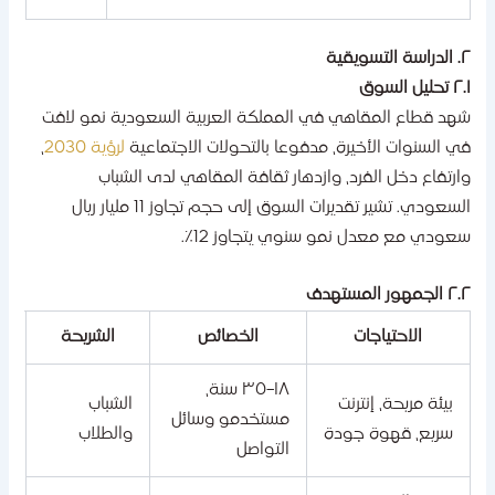
التسويقية
حليل السوق
هد قطاع المقاهي في المملكة العربية السعودية نمو لافت
ي السنوات الأخيرة، مدفوعا بالتحولات الاجتماعية
لرؤية 2030
،
ارتفاع دخل الفرد، وازدهار ثقافة المقاهي لدى الشباب
السعودي. تشير تقديرات السوق إلى حجم تجاوز 11 مليار ريال
عودي مع معدل نمو سنوي يتجاوز 12٪.
لجمهور المستهدف
الاحتياجات
الخصائص
الشريحة
١٨–٣٥ سنة،
بيئة مريحة، إنترنت
الشباب
مستخدمو وسائل
سريع، قهوة جودة
والطلاب
التواصل