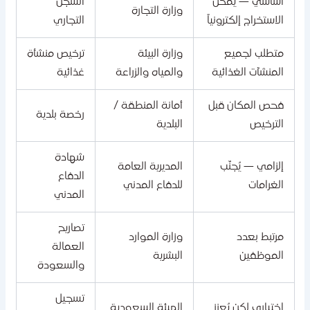
أساسي — يمكن
السجل
وزارة التجارة
الاستخراج إلكترونياً
التجاري
متطلب لجميع
وزارة البيئة
ترخيص منشأة
المنشآت الغذائية
والمياه والزراعة
غذائية
فحص المكان قبل
أمانة المنطقة /
رخصة بلدية
الترخيص
البلدية
شهادة
إلزامي — يُجنّب
المديرية العامة
الدفاع
الغرامات
للدفاع المدني
المدني
تصاريح
مرتبط بعدد
وزارة الموارد
العمالة
الموظفين
البشرية
والسعودة
تسجيل
اختياري لكن يُعزز
الهيئة السعودية