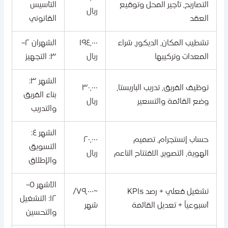
التصاريح، تأجير المحل وتوقيع
التأسيس
ريال
العقد
القانوني
تشطيب المكان، الديكور، شراء
١٩٤,٠٠٠
الشهران ٢–
المعدات وتركيبها
ريال
٣: التجهيز
الشهر ٣:
توظيف الفريق، تدريب الباريستا،
٣٠,٠٠٠
بناء الفريق
وضع القائمة والتسعير
ريال
والتدريب
الشهر ٤:
حساب إنستجرام، تصميم
٢٠,٠٠٠
التسويق
الهوية، التصوير، الافتتاح الناعم
ريال
والإطلاق
الأشهر ٥–
تشغيل فعلي + رصد KPIs
~٧٩,٠٠٠/
١٢: التشغيل
أسبوعياً + تعديل القائمة
شهر
والتحسين