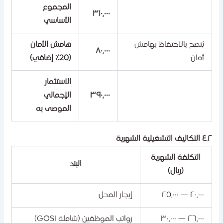
المجموع
٣١٠,٠٠٠
الأساسي
يُنصح بالاحتفاظ بهامش
هامش الأمان
٨٠,٠٠٠
أمان
(20٪ إضافي)
الاستثمار
٣٩٠,٠٠٠
الإجمالي
الموصى به
كاليف التشغيلية الشهرية
التكلفة الشهرية
البند
(ريال)
٢٠,٠٠٠ — ٢٥,٠٠٠
إيجار المحل
٢٦,٠٠٠ — ٣٠,٠٠٠
رواتب الموظفين (شاملة GOSI)