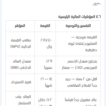
~٤
ؤشرات المالية الرئيسية
التفسير والتوصية
القيمة
المؤشر
القيمة موجبة —
٢٨٧,٤٠٠
صافي القيمة
المشروع يُنشئ ثروة
ريال
الحالية (NPV)
حقيقية
يتجاوز معدل الخصم
٢٩٪
معدل العائد
المرجعي (١٥٪) — ممتاز
سنوياً
الداخلي (IRR)
أقل من ٢ سنة — جيد
١٤ — ١٦
فترة الاسترداد
جداً لقطاع المقاهي
شهراً
العائد على
عائد مقبول جداً قياساً
١٠٢٪ خلال
الاستثمار