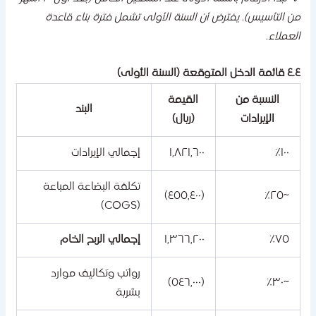
ن التأسيس). يفترض أن السنة الأولى تشمل فترة بناء قاعدة
لعملاء.
الدخل المتوقعة (السنة الأولى)
النسبة من
القيمة
البند
الإيرادات
(ريال)
١٠٠٪
١,٨٢١,٦٠٠
إجمالي الإيرادات
تكلفة البضاعة المباعة
(٤٥٥,٤٠٠)
~٢٥٪
(COGS)
٧٥٪
١,٣٦٦,٢٠٠
إجمالي الربح الخام
رواتب وتكاليف موارد
(٥٤٦,٠٠٠)
~٣٠٪
بشرية