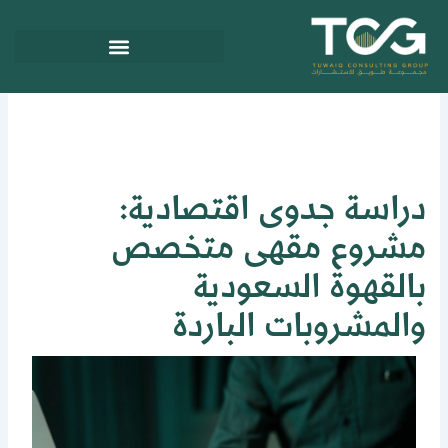
ي
توى
راسة جدوى اقتصادية:
شروع مقهى متخصص
القهوة السعودية
المشروبات الباردة