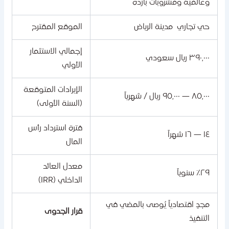
وعالمية ومشروبات باردة
حي تجاري مدينة الرياض
الموقع المقترح
إجمالي الاستثمار
٣٩٠,٠٠٠ ريال سعودي
الأولي
الإيرادات المتوقعة
٨٥,٠٠٠ — ٩٥,٠٠٠ ريال / شهرياً
(السنة الأولى)
فترة استرداد رأس
١٤ — ١٦ شهراً
المال
معدل العائد
٢٩٪ سنوياً
الداخلي (IRR)
مجدٍ اقتصادياً يُوصى بالمضي في
قرار الجدوى
التنفيذ