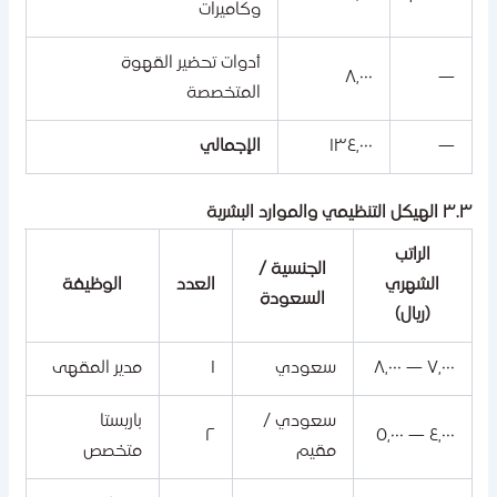
وكاميرات
أدوات تحضير القهوة
٨,٠٠٠
—
المتخصصة
—
١٣٤,٠٠٠
الإجمالي
يكل التنظيمي والموارد البشرية
الراتب
الجنسية /
الشهري
العدد
الوظيفة
السعودة
(ريال)
٧,٠٠٠ — ٨,٠٠٠
سعودي
١
مدير المقهى
سعودي /
باريستا
٢
٤,٠٠٠ — ٥,٠٠٠
مقيم
متخصص