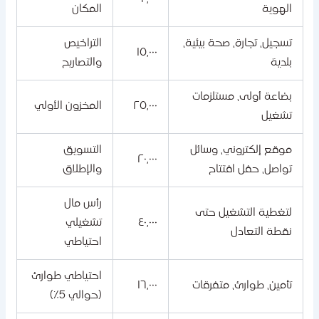
الهوية
المكان
تسجيل، تجارة، صحة بيئية،
التراخيص
١٥,٠٠٠
بلدية
والتصاريح
بضاعة أولى، مستلزمات
٢٥,٠٠٠
المخزون الأولي
تشغيل
موقع إلكتروني، وسائل
التسويق
٢٠,٠٠٠
تواصل، حفل افتتاح
والإطلاق
رأس مال
لتغطية التشغيل حتى
٤٠,٠٠٠
تشغيلي
نقطة التعادل
احتياطي
احتياطي طوارئ
تأمين، طوارئ، متفرقات
١٦,٠٠٠
(حوالي 5٪)