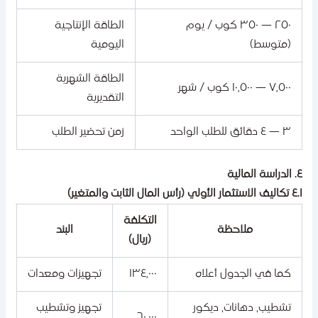
٢٥٠ — ٣٥٠ كوب / يوم
الطاقة الإنتاجية
(متوسط)
اليومية
الطاقة الشهرية
٧,٥٠٠ — ١٠,٥٠٠ كوب / شهر
التقديرية
٣ — ٤ دقائق للطلب الواحد
زمن تحضير الطلب
المالية
مار الأولي (رأس المال الثابت والمتغير)
التكلفة
ملاحظة
البند
(ريال)
كما في الجدول أعلاه
١٣٤,٠٠٠
تجهيزات ومعدات
تشطيب، دهانات، ديكور
تجهيز وتشطيب
٦٠,٠٠٠