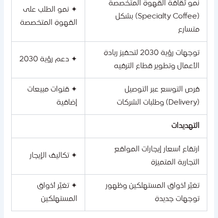
نمو ثقافة القهوة المتخصصة
✦ نمو الطلب على
(Specialty Coffee) بشكل
القهوة المتخصصة
متسارع
توجهات رؤية 2030 لتحفيز ريادة
✦ دعم رؤية 2030
الأعمال وتطوير قطاع الترفيه
فرص التوسع عبر التوصيل
✦ قنوات مبيعات
(Delivery) وطلبات الشركات
إضافية
التهديدات
ارتفاع أسعار إيجارات المواقع
✦ تكاليف الإيجار
التجارية المتميزة
تغيّر أذواق المستهلكين وظهور
✦ تغيّر أذواق
توجهات جديدة
المستهلكين