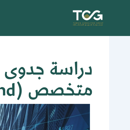
خطي
لى
لمحتوى
دراسة جدوى ا
متخصص (Sector-Focused Fund)