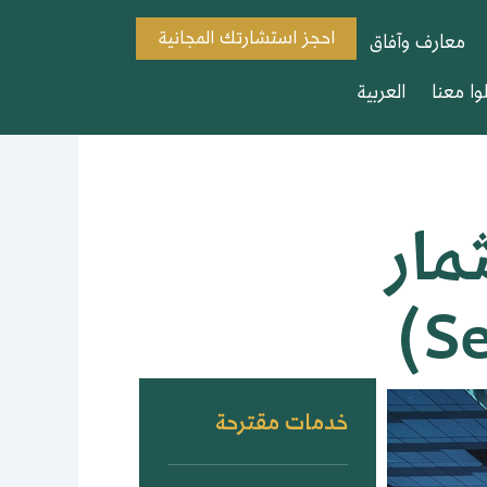
احجز استشارتك المجانية
معارف وآفاق
وا معنا
العربية
مار
خدمات مقترحة