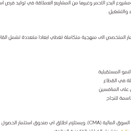
مشروع البحر الاحمر وغيرها من المشاريع العملاقة في توليد فرص اس
ء والتشغيل.
ار المتخصص الى منهجية متكاملة تغطي ابعادا متعددة تشمل القان
نمو المستقبلية
لة في القطاع
 على المنافسين
اسمة للنجاح
تخضع صناديق الاستثمار في المملكة لرقابة هيئة السوق المالية (CMA). ويستلزم اطلاق اي صندوق ا