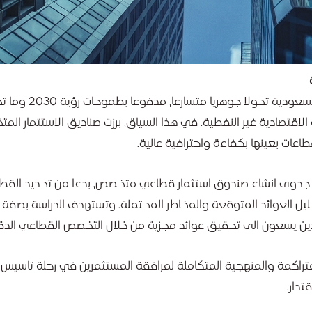
يشهد المشهد الاستثماري في المملكة العربية السع
الاقتصادية غير النفطية. في هذا السياق، برزت صناديق الاستثمار ال
قطاعات بعينها بكفاءة واحترافية عالية.
م جدوى انشاء صندوق استثمار قطاعي متخصص، بدءا من تحديد القط
حليل العوائد المتوقعة والمخاطر المحتملة. وتستهدف الدراسة بصفة 
لذين يسعون الى تحقيق عوائد مجزية من خلال التخصص القطاعي الدق
متراكمة والمنهجية المتكاملة لمرافقة المستثمرين في رحلة تاسيس
تدار.