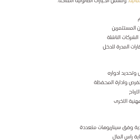
مالية
. وتشمل الخيارات القانونية المتاحة:
 المستثمرين
لشركات الناشئة
 وتحديد ادواره
الفرص وادارة المحفظة
رباح
هنية الاخرى
دية وفق سيناريوهات متعددة
ة راس المال