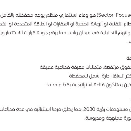
صندوق الاستثمار القطاعي المتخصص (Sector-Focused Fund) هو وعاء استثماري منظم يوجه محفظته ب
لتقنية او الرعاية الصحية او العقارات او الطاقة المتجددة او الخدم
ادواتهم التحليلية في ميدان واحد، مما يرفع جودة قرارات الاستثمار وي
.
عة
ة تفوق مرتفعة، متطلبات معرفة قطاعية عميقة
اكثر اتساقا، ادارة اشمل للمحفظة
ذين يمتلكون قناعة استراتيجية بقطاع محدد
تتشكل بيئة الاستثمار في المملكة بتاثير مباشر من مستهدفات رؤية 2030، مما يخلق فرصا استثنائي
صورة ممنهجة ومدروسة.