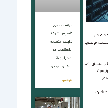
دراسة جدوى
تأسيس شركة
ودية تحولا جوهريا متسارعا، مدفوعا بطموحات رؤية 2030 وما تحمله من
قابضة متعددة
متخصصة بوصفها
القطاعات مع
استراتيجية
اع المستهدف،
استحواذ ونمو
رئيسية
يق.
اقرا المزيد
 صناديق