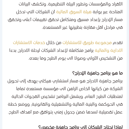
لأفراد والمؤسسات وتطور البيئة التنظيمية. وتكشف البيانات
لمتاحة عبر بوابة
هيئة السوق المالية
أن الشركات التي تدخل
سار الإدراج بإعداد مسبق ومتكامل تحقق تقييمات أعلى وتخفق
ي مراحل أقل مقارنة بنظيرتها غير المستعدة.
قدم
مجموعة طويق للاستشارات
من خلال
خدمات الاستشارات
لادارية والمالية
برامج متكاملة لإعداد الشركات لرحلة الادراج، بدءا
ن التشخيص الأولي وصولا الى يوم الطرح وما بعده.
ا هو برنامج جاهزية الإدراج؟
رنامج جاهزية الادراج هو مسار استشاري هيكلي يهدف إلى تحويل
لشركة من كيانها الخاص الراهن الى مؤسسة مستعدة تماما
متطلبات الطرح العام. ويشمل البرنامج تشخيص الفجوات الحالية
ي الحوكمة والبنية المالية والتشغيلية والقانونية، ووضع خطة
مل تفصيلية لسدها ضمن جدول زمني يتوافق مع أهداف الطرح.
ماذا تحتاج الشركات إلى برنامج جاهزية مخصص؟