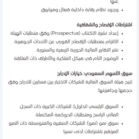
عنها
وجود نظام رقابة داخلية فعال وموثوق
شتراطات الإفصاح والشفافية
إعداد نشرة الاكتتاب (Prospectus) وفق متطلبات الهيئة
الالتزام بمتطلبات الإفصاح الفوري عن الأحداث الجوهرية
نشر التقارير المالية الدورية الربعية والسنوية
الوضوح التام في هيكل الملكية والأطراف ذات العلاقة
وق الأسهم السعودي: خيارات الإدراج
تيح هيئة السوق المالية للشركات الاختيار بين مسارين للادراج وفق
جمها وجاهزيتها:
السوق الرئيسي (تداول): للشركات الكبيرة ذات السجل
المالي الراسخ ومتطلبات الحوكمة المكتملة
سوق نمو (نمو): للشركات الصغيرة والمتوسطة ذات النمو
المرتفع باشتراطات أدنى نسبيا