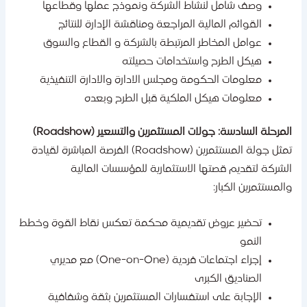
وصف شامل لنشاط الشركة ونموذج عملها وقطاعها
القوائم المالية المراجعة ومناقشة الإدارة للنتائج
عوامل المخاطر المرتبطة بالشركة و القطاع والسوق
هيكل الطرح واستخدامات حصيلته
معلومات الحكومة ومجلس الادارة والادارة التنفيذية
معلومات هيكل الملكية قبل الطرح وبعده
لمرحلة السادسة: جولات المستثمرين والتسعير (Roadshow)
تمثل جولة المستثمرين (Roadshow) الفرصة المباشرة لقيادة
لشركة لتقديم قصتها الاستثمارية للمؤسسات المالية
المستثمرين الكبار:
تحضير عروض تقديمية محكمة تعكس نقاط القوة وخطط
النمو
إجراء اجتماعات فردية (One-on-One) مع مديري
الصناديق الكبرى
الإجابة على استفسارات المستثمرين بثقة وشفافية