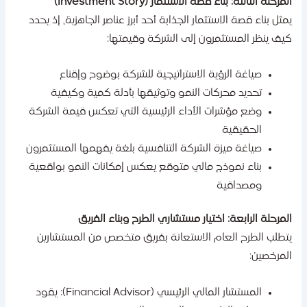
مرحلة الثالثة: بناء قصة الاستثمار (Investment Story)
مثل بناء قصة الاستثمار الجذابة أحد أبرز عناصر الجاهزية، إذ يحدد
يف ينظر المستثمرون إلى الشركة وقيمتها:
صياغة الرؤية الاستراتيجية للشركة بوضوح وإقناع
تحديد محركات النمو وتوثيقها بأدلة كمية وكيفية
وضع مؤشرات الأداء الرئيسية التي تعكس قيمة الشركة
الحقيقية
صياغة ميزة الشركة التنافسية بلغة يفهمها المستثمرون
بناء نموذج مالي متوقع يعكس إمكانات النمو بواقعية
ومصداقية
لمرحلة الرابعة: اختيار مستشاري الطرح وبناء الفريق
تطلب الطرح العام الاستعانة بفريق متخصص من المستشارين
لمرخصين:
المستشار المالي الرئيسي (Financial Advisor): يقود