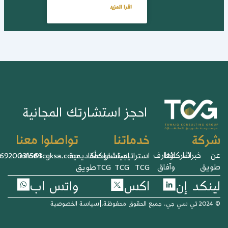
اقرا المزيد
احجز استشارتك المجانية
خدماتنا
تواصلوا معنا
ركة
خبرائنا
شركاؤنا
معارف
استراتيجيات
استشارات
حوكمة
أكاديمية
info@tcgksa.com
966920031563+
يق
وآفاق
TCG
TCG
TCG
طويق
نكد إن
اكس
واتس اب
وظة.
|
سياسة الخصوصية