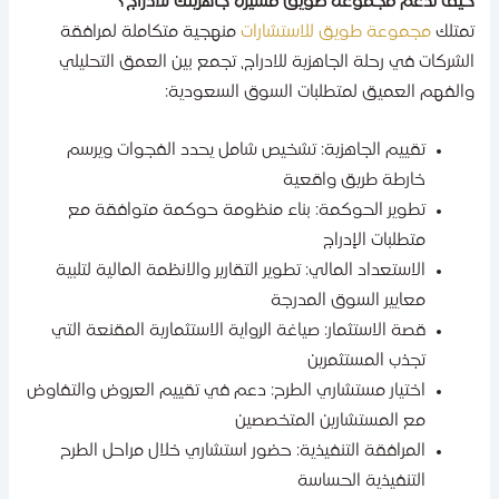
يف تدعم مجموعة طويق مسيرة جاهزيتك للادراج؟
متلك
مجموعة طويق للاستشارات
منهجية متكاملة لمرافقة
لشركات في رحلة الجاهزية للادراج، تجمع بين العمق التحليلي
الفهم العميق لمتطلبات السوق السعودية:
تقييم الجاهزية: تشخيص شامل يحدد الفجوات ويرسم
خارطة طريق واقعية
تطوير الحوكمة: بناء منظومة حوكمة متوافقة مع
متطلبات الإدراج
الاستعداد المالي: تطوير التقارير والانظمة المالية لتلبية
معايير السوق المدرجة
قصة الاستثمار: صياغة الرواية الاستثمارية المقنعة التي
تجذب المستثمرين
اختيار مستشاري الطرح: دعم في تقييم العروض والتفاوض
مع المستشارين المتخصصين
المرافقة التنفيذية: حضور استشاري خلال مراحل الطرح
التنفيذية الحساسة