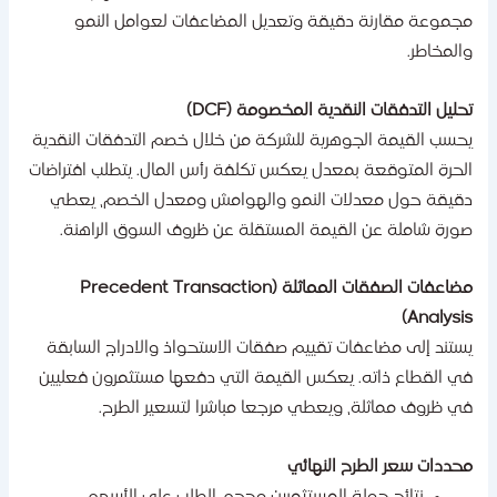
جموعة مقارنة دقيقة وتعديل المضاعفات لعوامل النمو
المخاطر.
حليل التدفقات النقدية المخصومة (DCF)
حسب القيمة الجوهرية للشركة من خلال خصم التدفقات النقدية
لحرة المتوقعة بمعدل يعكس تكلفة رأس المال. يتطلب افتراضات
قيقة حول معدلات النمو والهوامش ومعدل الخصم، يعطي
ورة شاملة عن القيمة المستقلة عن ظروف السوق الراهنة.
مضاعفات الصفقات المماثلة (Precedent Transaction
Analysis
ستند إلى مضاعفات تقييم صفقات الاستحواذ والادراج السابقة
ي القطاع ذاته. يعكس القيمة التي دفعها مستثمرون فعليين
ي ظروف مماثلة، ويعطي مرجعا مباشرا لتسعير الطرح.
حددات سعر الطرح النهائي
نتائج جولة المستثمرين وحجم الطلب على الأسهم