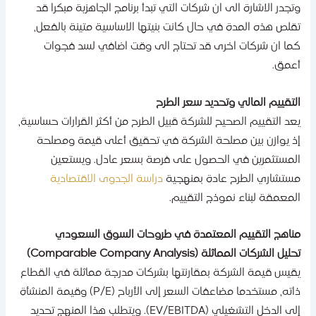
تجدر الاشارة الى ان شركات التي تبدأ برنامج الجاهزية مبكرا قد
قلص هذه المدة في حال كانت بنيتها الاساسية متينة بالفعل،
ما ان شركات اخرى قد تحتاج الى وقت اضافي لسد فجوات
عمق.
لتقييم المالي وتحديد سعر الطرح
عد التقييم الصحيح للشركة قبيل الطرح من أكثر القرارات حساسية،
ذ يوازن بين مصلحة الشركة في تحقيق أعلى قيمة ومصلحة
لمستثمرين في الحصول على فرصة بسعر عادل. ويستعين
ستشاري الطرح عادة بمنهجية
دراسة الجدوى الاقتصادية
لمعمقة لبناء نموذج التقييم.
ناهج التقييم المعتمدة في طروحات السوق السعودي
ليل الشركات المماثلة (Comparable Company Analysis)
قيس قيمة الشركة بمقارنتها بشركات مدرجة مماثلة في القطاع
ذاته، مستخدما مضاعفات السعر إلى الأرباح (P/E) وقيمة المنشأة
إلى الدخل التشغيلي (EV/EBITDA). ويتطلب هذا المنهج تحديد