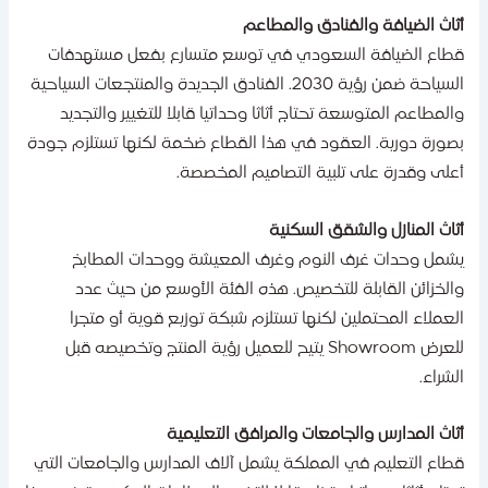
ثاث الضيافة والفنادق والمطاعم
طاع الضيافة السعودي في توسع متسارع بفعل مستهدفات
السياحة ضمن رؤية 2030. الفنادق الجديدة والمنتجعات السياحية
المطاعم المتوسعة تحتاج أثاثا وحداتيا قابلا للتغيير والتجديد
صورة دورية. العقود في هذا القطاع ضخمة لكنها تستلزم جودة
على وقدرة على تلبية التصاميم المخصصة.
ثاث المنازل والشقق السكنية
شمل وحدات غرف النوم وغرف المعيشة ووحدات المطابخ
الخزائن القابلة للتخصيص. هذه الفئة الأوسع من حيث عدد
لعملاء المحتملين لكنها تستلزم شبكة توزيع قوية أو متجرا
للعرض Showroom يتيح للعميل رؤية المنتج وتخصيصه قبل
لشراء.
ثاث المدارس والجامعات والمرافق التعليمية
طاع التعليم في المملكة يشمل آلاف المدارس والجامعات التي