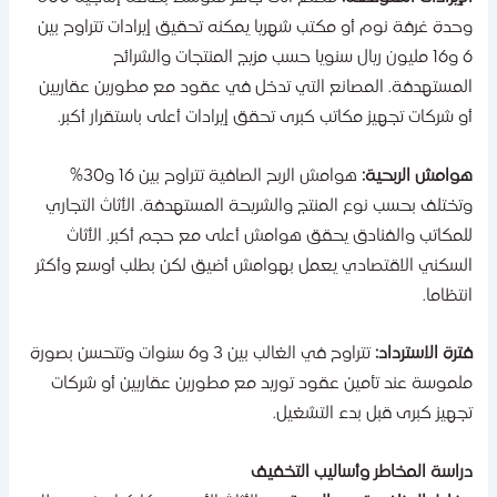
حدة غرفة نوم أو مكتب شهريا يمكنه تحقيق إيرادات تتراوح بين
6 و16 مليون ريال سنويا حسب مزيج المنتجات والشرائح
لمستهدفة. المصانع التي تدخل في عقود مع مطورين عقاريين
و شركات تجهيز مكاتب كبرى تحقق إيرادات أعلى باستقرار أكبر.
وامش الربحية:
هوامش الربح الصافية تتراوح بين 16 و30%
تختلف بحسب نوع المنتج والشريحة المستهدفة. الأثاث التجاري
لمكاتب والفنادق يحقق هوامش أعلى مع حجم أكبر. الأثاث
لسكني الاقتصادي يعمل بهوامش أضيق لكن بطلب أوسع وأكثر
نتظاما.
ترة الاسترداد:
تتراوح في الغالب بين 3 و6 سنوات وتتحسن بصورة
لموسة عند تأمين عقود توريد مع مطورين عقاريين أو شركات
جهيز كبرى قبل بدء التشغيل.
راسة المخاطر وأساليب التخفيف