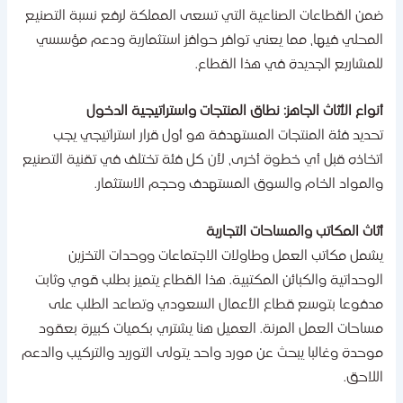
من القطاعات الصناعية التي تسعى المملكة لرفع نسبة التصنيع
لمحلي فيها، مما يعني توافر حوافز استثمارية ودعم مؤسسي
لمشاريع الجديدة في هذا القطاع.
نواع الأثاث الجاهز: نطاق المنتجات واستراتيجية الدخول
حديد فئة المنتجات المستهدفة هو أول قرار استراتيجي يجب
تخاذه قبل أي خطوة أخرى، لأن كل فئة تختلف في تقنية التصنيع
المواد الخام والسوق المستهدف وحجم الاستثمار.
ثاث المكاتب والمساحات التجارية
شمل مكاتب العمل وطاولات الاجتماعات ووحدات التخزين
لوحداتية والكبائن المكتبية. هذا القطاع يتميز بطلب قوي وثابت
دفوعا بتوسع قطاع الأعمال السعودي وتصاعد الطلب على
ساحات العمل المرنة. العميل هنا يشتري بكميات كبيرة بعقود
وحدة وغالبا يبحث عن مورد واحد يتولى التوريد والتركيب والدعم
للاحق.