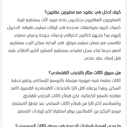
يف أدخل في عقود مع مطورين عقاريين؟
لمطورون العقاريون يحتاجون عادة مورد أثاث يستطيع تلبية
ميات كبيرة بمواصفات محددة في أوقات تسليم دقيقة. الدخول
ليهم يبدأ بتجهيز كتالوج احترافي وعينات جودة وعرض سعري
نافسي مع ضمان تسليم موثق. في البداية يمكن البدء بمشاريع
صغر حجما لبناء سجل تنفيذي يستطيع المطور الكبير الاطلاع عليه
بل إسناد عقد ضخم.
ل سوق الأثاث متأثر بالتذبذب الاقتصادي؟
لأثاث سلعة شبه ضرورية مرتبطة بالتوسع الإسكاني وتغير خطط
لسكن، وهذا يجعله أقل تأثرا بالتذبذبات الاقتصادية القصيرة الأمد
قارنة بالسلع الكمالية. لكن قطاع الأثاث التجاري للفنادق
المطاعم أكثر تأثرا من قطاع الأثاث السكني عند تباطؤ الاستثمار.
نويع التركيز بين القطاعين يوفر استقرارا أكبر لإيرادات المصنع.
ا مدى أهمية شهادات الجودة في سوق الأثاث السعودي؟