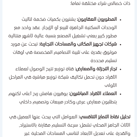
ات خصائص شراء مختلفة تماما:
المطورون العقاريون:
يشترون بكميات ضخمة لتأثيث
الوحدات السكنية الجاهزة للبيع أو الإيجار. عقد واحد مع
مطور كبير يعني تشغيل المصنع بنسبة عالية لأشهر متتالية
شركات تجهيز المكاتب والمساحات التجارية:
تبحث عن مورد
موثوق بقدرة على تلبية التصاميم المخصصة في أوقات
تسليم محددة
تجار التجزئة والمعارض:
قناة توزيع تتيح الوصول لعملاء
الأفراد دون تحمل تكاليف شبكة توزيع مباشرة في المراحل
الأولى
العملاء الأفراد المباشرون:
يوفرون هامش ربح أعلى لكنهم
يتطلبون معارض عرض وكادر مبيعات وتصميم داخلي
حليل نقاط التمايز التنافسي:
العوامل التي يبحث عنها العميل في
لأثاث الجاهز المحلي تشمل: سرعة التسليم مقارنة بالاستيراد،
القدرة على تعديل الأبعاد لتناسب المساحات المحلية غير