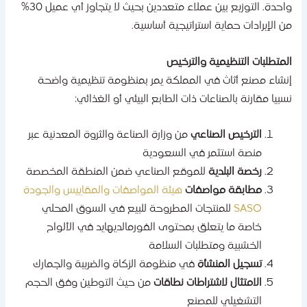
واحدة. التوزيع بين عملاء متعددين بحيث لا يتجاوز أي عميل 30%
ن الإيرادات حماية استراتيجية أساسية.
لمتطلبات التنظيمية والترخيص
نشاء مصنع أثاث في المملكة يمر بمنظومة تنظيمية واضحة
سبيا مقارنة بالصناعات ذات الطابع البيئي أو الغذائي:
الترخيص الصناعي
من وزارة الصناعة والثروة المعدنية عبر
منصة استثمر في السعودية
رخصة البلدية
للموقع الصناعي ضمن المنطقة المخصصة
مطابقة مواصفات
هيئة المواصفات والمقاييس والجودة
SASO
للمنتجات المطروحة للبيع في السوق المحلي
خاصة ما يتعلق بمحتوى الفورمالديهايد في الألواح
الخشبية ومتطلبات السلامة
تسجيل المنشأة
في منظومة الزكاة والضريبة والجمارك
الامتثال لاشتراطات نطاقات
من حيث التوطين وفق الحجم
التشغيلي للمصنع