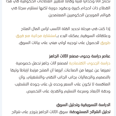
حتاج أثاثا وحداتيا متينا وقابلا للتغيير. العطاءات الحكومية في هذا
لقطاع ذات أحجام كبيرة وعقود دورية لكنها تستلزم سجلا في
وائم الموردين الحكوميين المعتمدين.
ذا كنت في مرحلة تحديد الفئة الأنسب لرأس المال المتاح
علاقاتك السوقية، يمكنك البدء بـ
استشارة مجانية مع فريق
ويق
للحصول على توجيه أولي مبني على بيانات السوق.
ناصر دراسة جدوى مصنع الأثاث الجاهز
راسة الجدوى الاقتصادية
لمصنع أثاث جاهز تحمل خصوصية
ميزها عن غيرها من الصناعات، أبرزها أن المنتج مرتبط ارتباطا وثيقا
التصميم والجماليات بجانب الجانب التقني والتشغيلي، وأن
لمنافسة لا تكون على السعر وحده بل على جودة التشطيب
دقة الأبعاد وسرعة التسليم والقدرة على التخصيص.
لدراسة التسويقية وتحليل السوق
حليل الشرائح المستهدفة:
سوق الأثاث الجاهز يتوزع على شرائح