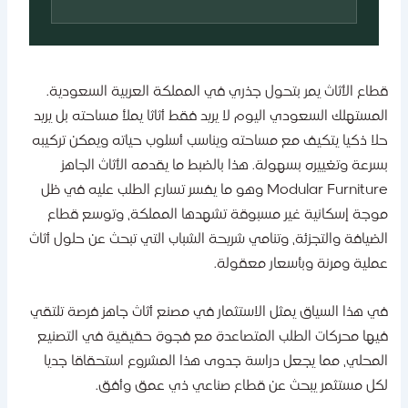
طاع الأثاث يمر بتحول جذري في المملكة العربية السعودية.
لمستهلك السعودي اليوم لا يريد فقط أثاثا يملأ مساحته بل يريد
لا ذكيا يتكيف مع مساحته ويناسب أسلوب حياته ويمكن تركيبه
سرعة وتغييره بسهولة. هذا بالضبط ما يقدمه الأثاث الجاهز
Modular Furniture وهو ما يفسر تسارع الطلب عليه في ظل
وجة إسكانية غير مسبوقة تشهدها المملكة، وتوسع قطاع
لضيافة والتجزئة، وتنامي شريحة الشباب التي تبحث عن حلول أثاث
ملية ومرنة وبأسعار معقولة.
ي هذا السياق يمثل الاستثمار في مصنع أثاث جاهز فرصة تلتقي
يها محركات الطلب المتصاعدة مع فجوة حقيقية في التصنيع
لمحلي، مما يجعل دراسة جدوى هذا المشروع استحقاقا جديا
كل مستثمر يبحث عن قطاع صناعي ذي عمق وأفق.