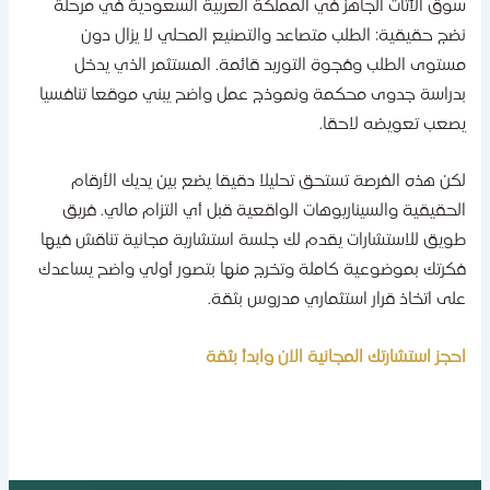
وق الأثاث الجاهز في المملكة العربية السعودية في مرحلة
ضج حقيقية: الطلب متصاعد والتصنيع المحلي لا يزال دون
ستوى الطلب وفجوة التوريد قائمة. المستثمر الذي يدخل
دراسة جدوى محكمة ونموذج عمل واضح يبني موقعا تنافسيا
صعب تعويضه لاحقا.
كن هذه الفرصة تستحق تحليلا دقيقا يضع بين يديك الأرقام
لحقيقية والسيناريوهات الواقعية قبل أي التزام مالي. فريق
ويق للاستشارات يقدم لك جلسة استشارية مجانية تناقش فيها
كرتك بموضوعية كاملة وتخرج منها بتصور أولي واضح يساعدك
لى اتخاذ قرار استثماري مدروس بثقة.
حجز استشارتك المجانية الان وابدأ بثقة