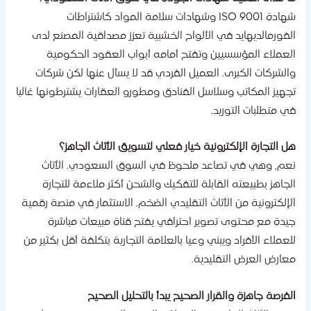
شهادة ISO 9001 وشهادات سلامة المواد كاشتراطات
لفورمالديهايد في الألواح الخشبية تعزز مصداقية المصنع لدى
لعملاء المؤسسيين وتفتح أمامه أبواب العقود الحكومية
الشركات الكبرى. العميل الفردي قد لا يسأل عنها لكن شركات
جهيز المكاتب وسلاسل الفنادق ومطورو العقارات يشترطونها غالبا
ي متطلبات التوريد.
ل التجارة الإلكترونية خيار فعلي لتسويق الأثاث الجاهز؟
عم، وهي في تصاعد ملحوظ في السوق السعودي. الأثاث
لجاهز بطبيعته القابلة للتفكيك والشحن أكثر ملاءمة للتجارة
لإلكترونية من الأثاث التقليدي الضخم. الاستثمار في منصة رقمية
يدة مع محتوى تصوير احترافي يفتح قناة مبيعات مباشرة
لعملاء الأفراد ويبني وعيا بالعلامة التجارية بتكلفة أقل بكثير من
عارض العرض التقليدية.
لفرصة جاهزة والقرار الصحيح يبدأ بالتحليل الصحيح