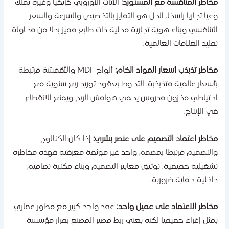
خاطر المنافسة مع المستورد:
الأثاث الأوروبي كإيكيا وغيره يملك
عيا تجاريا راسخا. الحل هو التمايز بالتخصيص والسرعة والسعر
لتنافسي وبناء هوية تجارية محلية ذات طابع مميز بدلا من محاولة
قليد العلامات العالمية.
خاطر تذبذب أسعار المواد الخام:
ألواح MDF والأقمشة مرتبطة
أسعار عالمية متذبذبة. التحوط بعقود توريد ربع سنوية مع
حتياطي مخزون مدروس يحمي هوامش الربح ويمنع الانقطاع
ي الإنتاج.
خاطر اعتماد التصميم على عنصر بشري:
إذا كان الكتالوج
التصميم مرتبطا بمصمم واحد غير موثقة معرفته فهذه مخاطرة
شغيلية حقيقية. توثيق معايير التصميم وبناء مكتبة تصاميم
اخلية حماية ضرورية.
خاطر الاعتماد على عميل واحد:
عقد واحد كبير مع مطور عقاري
مثل إغراء حقيقيا لكنه يعني ربط مصير المصنع بقرار مؤسسة