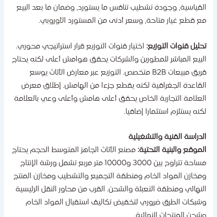
لقياسية، وجودة تشطيب تنافس ما يستورد، وضمان ما بعد البيع
ع قطع غيار متاحة، وسعر أدنى من المستورد الأوروبي.
حليل قنوات التوزيع:
اختيار قنوات التوزيع قرار استراتيجي محوري.
لبيع المباشر للمطورين والشركات يحقق هوامش أعلى لكنه يحتاج
فريق مبيعات B2B متخصص. التوزيع عبر معارض الأثاث يوسع
لقاعدة الجغرافية لكنه يقطع جزءا من الهامش. إطلاق معرض
لعلامة التجارية الخاص يحقق أعلى هامش وأعلى وعي بالعلامة
كنه يستلزم استثمارا إضافيا.
لدراسة الفنية والتشغيلية
لموقع والبنية التحتية:
مصنع الأثاث الجاهز المتوسط الحجم يحتاج
مساحة تتراوح بين 3000 و10000 متر مربع تشمل ورشة الإنتاج
مخازن المواد الخام ومنطقة التجميع والتشطيب ومخازن المنتج
لنهائي ومنطقة التعبئة والشحن. القرب من محاور النقل الرئيسية
شبكات الطرق ضروري لتخفيض تكاليف استقبال المواد الخام
شحن المنتجات النهائية.