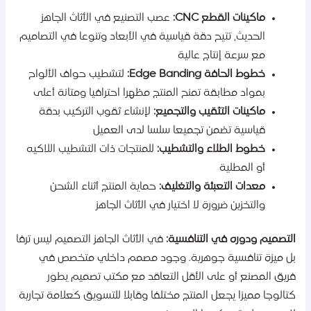
ماكينات القطع CNC:
عصب التصنيع في الأثاث الجاهز
الحديث، تتيح دقة قياسية في الأبعاد وتنوعا في التصاميم
مع سرعة إنتاج عالية
خطوط الحافة Edge Banding:
لتشطيب حواف الألواح
بمواد مطابقة تمنح المنتج مظهرا احترافيا ومتانة أعلى
ماكينات التثقيب والتجميع:
لإنشاء ثقوب التركيب بدقة
قياسية تضمن تجميعا سلسا لدى العميل
خطوط الطلاء والتشطيب:
للمنتجات ذات التشطيب اللاكيه
أو المطلية
معدات التعبئة والتغليف:
حماية المنتج أثناء الشحن
والتخزين ضرورة لا اختيار في الأثاث الجاهز
لتصميم ودوره في التنافسية:
في الأثاث الجاهز التصميم ليس ترفا
ل ميزة تنافسية جوهرية. وجود مصمم داخلي متخصص في
ريق المصنع أو على الأقل التعاقد مع مكتب تصميم يطور
تالوجا مميزا يجعل المنتج مختلفا وقابلا للتسويق كعلامة تجارية