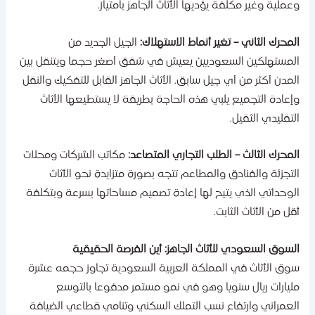
عملية وغير مكلفة يؤديها الأثاث الجاهز بامتياز.
لمحرك الثاني – تغير أنماط الاستهلاك:
الجيل الجديد من
لمستهلكين السعوديين يعيش في شقق أصغر حجما ويتنقل بين
لمدن أكثر من أي جيل سابق. الأثاث الجاهز القابل للتفكيك والنقل
إعادة التجميع يلبي هذه الحاجة بطريقة لا يستطيعها الأثاث
لتقليدي الثقيل.
لمحرك الثالث – الطلب التجاري المتصاعد:
مكاتب الشركات ومحلات
لتجزئة والفنادق والمطاعم تتجه بصورة متزايدة نحو الأثاث
لوحداتي الذي يتيح لها إعادة تصميم مساحاتها بسرعة وبتكلفة
قل من الأثاث الثابت.
لسوق السعودي للأثاث الجاهز: أين الفرصة الحقيقية
وق الأثاث في المملكة العربية السعودية تجاوز حجمه عشرة
ليارات ريال سنويا وهو في نمو مستمر مدفوعا بالتوسع
لعمراني وارتفاع نسب التملك السكني وتنامي قطاعي الضيافة