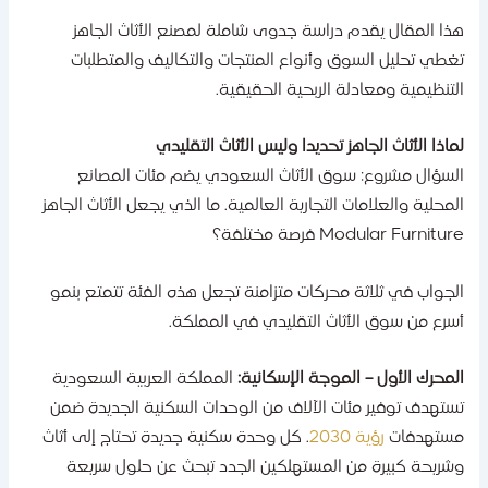
ذا المقال يقدم دراسة جدوى شاملة لمصنع الأثاث الجاهز
غطي تحليل السوق وأنواع المنتجات والتكاليف والمتطلبات
لتنظيمية ومعادلة الربحية الحقيقية.
ماذا الأثاث الجاهز تحديدا وليس الأثاث التقليدي
لسؤال مشروع: سوق الأثاث السعودي يضم مئات المصانع
لمحلية والعلامات التجارية العالمية. ما الذي يجعل الأثاث الجاهز
Modular Furnitu فرصة مختلفة؟
لجواب في ثلاثة محركات متزامنة تجعل هذه الفئة تتمتع بنمو
سرع من سوق الأثاث التقليدي في المملكة.
لمحرك الأول – الموجة الإسكانية:
المملكة العربية السعودية
ستهدف توفير مئات الآلاف من الوحدات السكنية الجديدة ضمن
ستهدفات
رؤية 2030
. كل وحدة سكنية جديدة تحتاج إلى أثاث
شريحة كبيرة من المستهلكين الجدد تبحث عن حلول سريعة