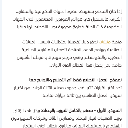
ذا كان المصنع يستهدف عقود الجهات الحكومية والمشاريع
لكبرى، فالتسجيل في قوائم الموردين المعتمدين لدى الجهات
لحكومية ذات الصلة خطوة محورية يجب التخطيط لها مبكرا.
نصة
منشآت
توفر دليلا تفصيليا لمتطلبات تأسيس المنشآت
لصناعية وبرامج الدعم المتاحة لأصحاب المشاريع الصناعية
لصغيرة والمتوسطة، وهي مرجع مهم في مرحلة التأسيس
اصة لمن يدخل هذا القطاع للمرة الأولى.
موذج العمل: التصنيع فقط أم التصنيع والتوزيع معا
حد أكثر القرارات تأثيرا في جدوى مصنع الأثاث الجاهز هو اختيار
موذج العمل المناسب بين ثلاثة خيارات متاحة.
لنموذج الأول – مصنع بالكامل للتوريد بالجملة:
يركز على الإنتاج
بيع المنتجات لتجار الجملة ومعارض الأثاث وشركات التجهيز دون
لاهتمام بالمستهلك النهائي مباشرة. يتطلب أدنى استثمار