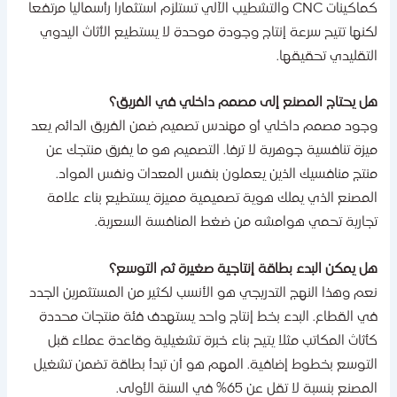
كماكينات CNC والتشطيب الآلي تستلزم استثمارا رأسماليا مرتفعا
كنها تتيح سرعة إنتاج وجودة موحدة لا يستطيع الأثاث اليدوي
لتقليدي تحقيقها.
ل يحتاج المصنع إلى مصمم داخلي في الفريق؟
جود مصمم داخلي أو مهندس تصميم ضمن الفريق الدائم يعد
يزة تنافسية جوهرية لا ترفا. التصميم هو ما يفرق منتجك عن
نتج منافسيك الذين يعملون بنفس المعدات ونفس المواد.
لمصنع الذي يملك هوية تصميمية مميزة يستطيع بناء علامة
جارية تحمي هوامشه من ضغط المنافسة السعرية.
ل يمكن البدء بطاقة إنتاجية صغيرة ثم التوسع؟
عم وهذا النهج التدريجي هو الأنسب لكثير من المستثمرين الجدد
ي القطاع. البدء بخط إنتاج واحد يستهدف فئة منتجات محددة
أثاث المكاتب مثلا يتيح بناء خبرة تشغيلية وقاعدة عملاء قبل
لتوسع بخطوط إضافية. المهم هو أن تبدأ بطاقة تضمن تشغيل
مصنع بنسبة لا تقل عن 65% في السنة الأولى.