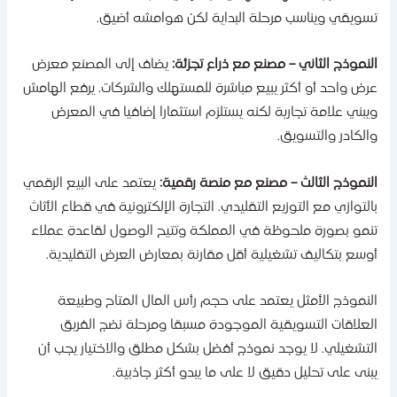
سويقي ويناسب مرحلة البداية لكن هوامشه أضيق.
لنموذج الثاني – مصنع مع ذراع تجزئة:
يضاف إلى المصنع معرض
رض واحد أو أكثر يبيع مباشرة للمستهلك والشركات. يرفع الهامش
يبني علامة تجارية لكنه يستلزم استثمارا إضافيا في المعرض
الكادر والتسويق.
لنموذج الثالث – مصنع مع منصة رقمية:
يعتمد على البيع الرقمي
التوازي مع التوزيع التقليدي. التجارة الإلكترونية في قطاع الأثاث
نمو بصورة ملحوظة في المملكة وتتيح الوصول لقاعدة عملاء
وسع بتكاليف تشغيلية أقل مقارنة بمعارض العرض التقليدية.
لنموذج الأمثل يعتمد على حجم رأس المال المتاح وطبيعة
لعلاقات التسويقية الموجودة مسبقا ومرحلة نضج الفريق
لتشغيلي. لا يوجد نموذج أفضل بشكل مطلق والاختيار يجب أن
بنى على تحليل دقيق لا على ما يبدو أكثر جاذبية.