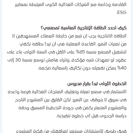
لقادمة وخاصة مع الشركات الغذائية الكبرى المرتبطة بمعايير
ESG
يف احدد الطاقة الإنتاجية المناسبة لمصنعي؟
لطاقة الانتاجية يجب ان تنبع من خارطة العملاء المستهدفين لا
ن تمنيات النمو. القاعدة العملية هي أن تبدأ بطاقة تكفي
لتشغيل المصنع بنسبة 65% على الأقل في السنة الاولى بناء على
عقود او تعهدات شبه مؤكدة، وتترك هامش توسع بنسبة 30 إلى
فعيله دون تكاليف رأسمالية ضخمة.
لخطوة الأولى تبدأ بقرار مدروس
لاستثمار في مصنع تعبئة وتغليف المنتجات الغذائية فرصة واعدة
ي سوق لا يتوقف عن النمو، لكن الفارق بين المشروع الناجح
المشروع المتعثر يكمن في جودة التخطيط المسبق ودقة
راسة الجدوى قبل أي خطوة تنفيذية.
ريق طويق للاستشارات مستعد لمرافقتك من فكرة المشروع