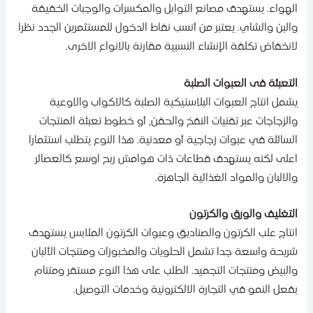
لهواء. يستهدف مصانع التوابل والمكسرات والوجبات الخفيفة
البن والشاي. يعتبر من أنسب نقاط الدخول للمستثمرين الجدد نظرا
انخفاض تكلفة الإنشاء النسبية مقارنة بالانواع الاخرى.
لتعبئة فى العبوات الصلبة
شمل انتاج العبوات البلاستيكية الصلبة كالاكواب والاوعية
الزجاجات عبر تقنيات النفخ والحقن، أو خطوط تعبئة المنتجات
لسائلة في عبوات زجاجية أو معدنية. هذا النوع يتطلب استثمارا
على لكنه يستهدف قطاعات ذات هوامش ربح اوسع كالعصائر
الالبان والمواد الغذائية الجاهزة.
لتغليف والورق والكرتون
نتاج علب الكرتون والصناديق وعبوات الكرتون الملابس يستهدف
ريحة واسعة جدا تشمل الحلويات والمخبوزات ومنتجات الألبان
البيض ومنتجات التجميد. الطلب على هذا النوع مستقر ومتنام
فعل النمو في التجارة الالكترونية وخدمات التوصيل.