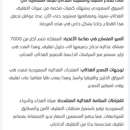
ماذا قطاع التعبئة والتغليف الغذائي فرصة استثمارية الآن
لسوق السعودي يستهلك كميات ضخمة من عبوات التغليف
لغذائي سنويا، ومعظمها مستورد حتى الآن. عدة عوامل تجعل
ذا القطاع جاذبا بشكل خاص في هذه المرحلة:
لنمو المتسارع في صناعة الأغذية:
المملكة تضم أكثر من 7000
نشأة غذائية تحتاج جميعها الى حلول تغليف، وهذا العدد في
زايد مستمر مع السياسات الداعمة للتصنيع الغذائي المحلي.
وجهات التصدير الغذائي:
المنتجات الغذائية السعودية تتمدد في
سواق الخليج وأفريقيا وآسيا، وهذا يعني طلبا متناميا على تغليف
رقى لمعايير التصدير.
شتراطات السلامة الغذائية المتشددة:
هيئة الغذاء والدواء
لسعودية ترفع باستمرار متطلبات التغليف الآمن والمطابق
لمواصفات، مما يدفع المصنعين الصغار نحو الاستعانة بمصانع
غليف متخصصة بدلا من التغليف الداخلي.