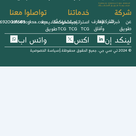
خدماتنا
تواصلوا معنا
ركة
خبرائنا
شركاؤنا
معارف
استراتيجيات
استشارات
حوكمة
أكاديمية
info@tcgksa.com
966920031563+
يق
وآفاق
TCG
TCG
TCG
طويق
نكد إن
اكس
واتس اب
وظة.
|
سياسة الخصوصية