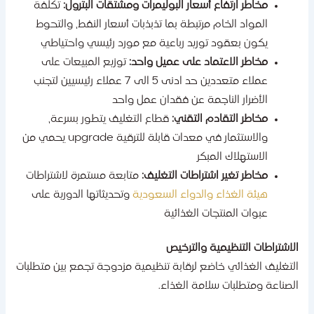
مخاطر ارتفاع أسعار البوليمرات ومشتقات البترول:
تكلفة
المواد الخام مرتبطة بما تذبذبات أسعار النفط، والتحوط
يكون بعقود توريد رباعية مع مورد رئيسي واحتياطي
مخاطر الاعتماد على عميل واحد:
توزيع المبيعات على
عملاء متعددين حد ادنى 5 الى 7 عملاء رئيسيين لتجنب
الأضرار الناجمة عن فقدان عمل واحد
مخاطر التقادم التقني:
قطاع التغليف يتطور بسرعة،
والاستثمار في معدات قابلة للترقية upgrade يحمي من
الاستهلاك المبكر
مخاطر تغير اشتراطات التغليف:
متابعة مستمرة لاشتراطات
هيئة الغذاء والدواء السعودية
وتحديثاتها الدورية على
عبوات المنتجات الغذائية
لاشتراطات التنظيمية والترخيص
لتغليف الغذائي خاضع لرقابة تنظيمية مزدوجة تجمع بين متطلبات
لصناعة ومتطلبات سلامة الغذاء.