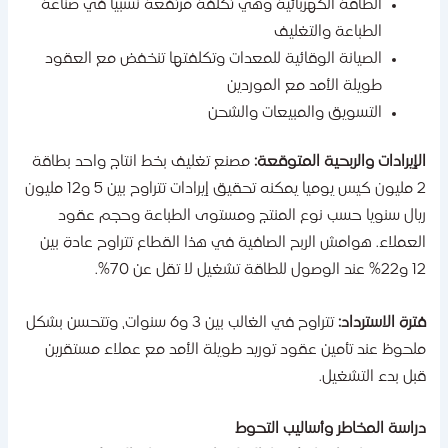
الطاقة الكهربائية وهي تكلفة مرتفعة نسبيا في صناعة
الطباعة والتغليف
الصيانة الوقائية للمعدات وتكلفتها تنخفض مع العقود
طويلة الأمد مع الموردين
التسويق والمبيعات والشحن
لإيرادات والربحية المتوقعة:
مصنع تغليف بخط انتاج واحد بطاقة
2 مليون كيس يوميا يمكنه تحقيق إيرادات تتراوح بين 5 و12 مليون
يال سنويا حسب نوع المنتج ومستوى الطباعة وحجم عقود
لعملاء. هوامش الربح الصافية في هذا القطاع تتراوح عادة بين
صول للطاقة تشغيل لا تقل عن 70%.
ترة الاسترداد:
تتراوح في الغالب بين 3 و6 سنوات، وتتحسن بشكل
لحوظ عند تأمين عقود توريد طويلة الأمد مع عملاء مستقرين
بل بدء التشغيل.
راسة المخاطر وأساليب التحوط