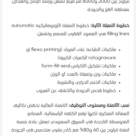
تتراوح بين 2000 و6000 متر مربع تشمل ورشة الإنتاج والمخازن
منطقة الفرز والجودة.
طوط التعبئة الآلية:
خطوط التعبئة الأوتوماتيكية automatic
filling li هي العمود الفقري للمصنع وتشمل:
ماكينات الطباعة على المواد (flexo printing او
rotogravure للكميات الكبيرة)
ماكينات تشكيل الأكياس form-fill-seal
ماكينات وزن وتعبئة بالعدد أو الوزن
ماكينات الختم الحراري والتشريط
خطوط فحص الجودة والكشف عن العيوب
سب الأتمتة ومستوى التوظيف:
الاتمتة العالية تخفض تكاليف
لعمالة المتكررة لكنها ترفع الكلفة الرأسمالية. المصانع
لمتوسطة الناجحة في السوق السعودي تعمل عادة بنسبة
اتمتة تتراوح بين 60 و80% مع كادر بشري متخصص في الجودة