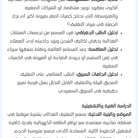
الكبرى بعقود توريد منتظمة، أو الشركات الصغيرة
والمتوسطة التي تحتاج كميات أصغر بمرونة أكبر، أم تجار
الجملة في مواد التغليف؟
تحليل الطلب الجغرافي:
قرب المصنع من تجمعات المنشآت
الغذائية يخفض تكاليف الشحن ويزيد جاذبيته لدى العملاء
تحليل المنافسة:
رصد المصانع القائمة ونقاط ضعفها سواء
في زمن التسليم أو جودة الطباعة او المرونة في الكميات
الصغيرة
تحليل اتجاهات السوق:
الطلب المتنامي على التغليف
الصديق للبيئة والتغليف القابل للتحلل يمثل فرصة تمييز
حقيقية في السوق السعودي
لدراسة الفنية والتشغيلية
لموقع والبنية التحتية:
مصنع التغليف الغذائي يشترط موقعا في
نطقة صناعية معتمدة مع توافر الطاقة الكهربائية بقدرة كافية
تشغيل الخطوط الآلية. المساحة الأدنى مصنع متوسط الحجم