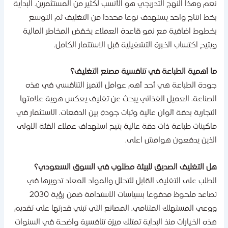
عم وهذا النهج التدريجي هو الأنسب لكثير من المستثمرين. البداية
خط انتاج واحد يستهدف نوعا محددا من التغليف ثم التوسع
خطوط اضافية مع نمو قاعدة العملاء يخفض المخاطر المالية
يتيح اكتساب الخبرة التشغيلية قبل الاستثمار الكامل.
ا أهمية الطباعة في تنافسية مصنع التغليف؟
ودة الطباعة هي أحد أهم عوامل التميز التنافسي في هذه
لصناعة. العميل الغذائي يبحث عن تغليف يعكس هوية علامتها
لتجارية بدقة ألوان عالية وثبات جودة بين الدفعات. الاستثمار في
اكينات طباعة ذات دقة عالية يتيح استهداف عملاء الفئة الاولى
لذين يدفعون هوامش اعلى.
ل التغليف الصديق للبيئة مطلوب في السوق السعودي؟
لطلب على التغليف القابل للتحلل والمواد المعاد تدويرها في
تصاعد ملحوظ مدفوعا بسياسات الاستدامة ضمن رؤية 2030
وعي المستهلك المتنامي. المصانع التي تبني قدرتها على تقديم
ذه الخيارات منذ البداية تمتلك ميزة تنافسية واضحة في السنوات