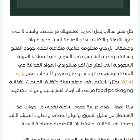
ل منتج غذائي يصل الى يد المستهلك مر بمحطة واحدة لا غنى
نها: التعبئة والتغليف. هذه الصناعة ليست مجرد عبوات
ملصقات، بل هي منظومة صناعية متكاملة تحكم جودة المنتج
سلامته وقدرته التنافسية في السوق. في المملكة العربية
لسعودية التي تعتبر من أكبر مستوردي المواد الغذائية في
لمنطقة وتسعى بقوة نحو تعزيز تصنيعها المحلي ضمن
رؤية
203
، يمثل الاستثمار في مصنع تعبئة وتغليف المنتجات الغذائية
food packag فرصة ذات أبعاد استراتيجية وعوائد حقيقية.
ذا المقال يقدم دراسة جدوى شاملة تغطي كل جوانب هذا
لاستثمار: من تحليل السوق وانواع المصانع وخطوط التعبئة الالية،
صولا الى التكاليف والمتطلبات التنظيمية ومعادلة الربحية.