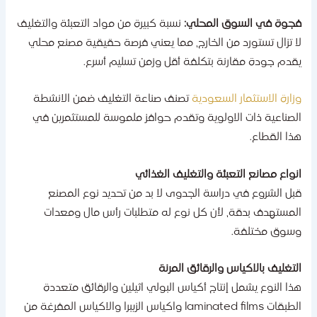
جوة في السوق المحلي:
نسبة كبيرة من مواد التعبئة والتغليف
ا تزال تستورد من الخارج، مما يعني فرصة حقيقية مصنع محلي
قدم جودة مقارنة بتكلفة أقل وزمن تسليم أسرع.
زارة الاستثمار السعودية
تصنف صناعة التغليف ضمن الانشطة
لصناعية ذات الاولوية وتقدم حوافز ملموسة للمستثمرين في
ذا القطاع.
نواع مصانع التعبئة والتغليف الغذائي
بل الشروع في دراسة الجدوى لا بد من تحديد نوع المصنع
لمستهدف بدقة، لأن كل نوع له متطلبات رأس مال ومعدات
سوق مختلفة.
لتغليف بالاكياس والرقائق المرنة
ذا النوع يشمل إنتاج أكياس البولي اثيلين والرقائق متعددة
الطبقات laminated films واكياس الزيبرا والاكياس المفرغة من