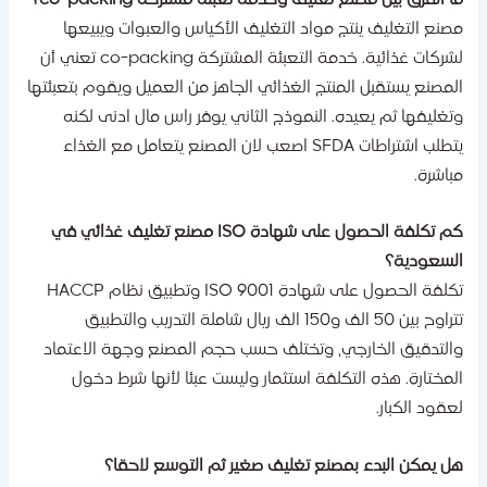
صنع التغليف ينتج مواد التغليف الأكياس والعبوات ويبيعها
لشركات غذائية. خدمة التعبئة المشتركة co-packing تعني أن
لمصنع يستقبل المنتج الغذائي الجاهز من العميل ويقوم بتعبئتها
تغليفها ثم يعيده. النموذج الثاني يوفر راس مال ادنى لكنه
يتطلب اشتراطات SFDA اصعب لان المصنع يتعامل مع الغذاء
باشرة.
كم تكلفة الحصول على شهادة ISO مصنع تغليف غذائي في
لسعودية؟
تكلفة الحصول على شهادة ISO 9001 وتطبيق نظام HACCP
تتراوح بين 50 الف و150 الف ريال شاملة التدريب والتطبيق
التدقيق الخارجي، وتختلف حسب حجم المصنع وجهة الاعتماد
لمختارة. هذه التكلفة استثمار وليست عبئا لأنها شرط دخول
عقود الكبار.
ل يمكن البدء بمصنع تغليف صغير ثم التوسع لاحقا؟