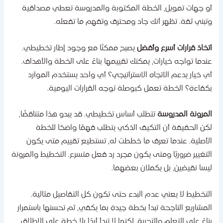
و جهات تمويل، الخطة المكتوبة والمدروسة تعطي مصداقية
تبني ثقة. تظهر أنك جاد ومحترف وتفهم ما تفعله.
تخاذ قرارات أسرع وأفضل
يصبح ممكنًا مع وجود إطار تخطيطي.
ندما تواجه خيارات، يمكنك تقييمها بناءً على الخطة والأهداف.
ي خيار يدعم الاتجاه الاستراتيجي؟ أي واحد يستخدم الموارد
كفاءة؟ الخطة تعمل كبوصلة توجه القرارات اليومية.
لمرونة المدروسة
تتطلب أساس تخطيطي. قد يبدو هذا متناقضًا،
كن الحقيقة أن التكيف الذكي يتطلب فهمًا واضحًا للخطة
لأصلية. عندما تعرف ما خططت له، تستطيع تقييم متى يكون
لتغيير ضروريًا ومتى يكون مجرد رد فعل متسرع. التخطيط والمرونة
يسا نقيضين، بل يكملان بعضهما.
لتخطيط لا يعني عدم البدء حتى تكون كل التفاصيل مثالية.
لمشاريع الناجحة تبدأ بخطة جيدة بما يكفي، ثم تحسنها باستمرار
ناءً على التعلم والتجربة. لكنها لا تبدأ أبدًا بلا خطة على الإطلاق.