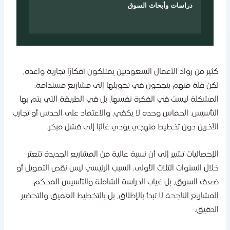
دراسات وأبحاث السوق
ثير من رواد الأعمال السعوديين يمتلكون أفكارًا تجارية واعدة،
كن قلة منهم ينجحون في تحويلها إلى مشاريع مستدامة.
لمشكلة ليست في الفكرة نفسها، بل في الطريقة التي يتم بها
لتأسيس. الحماس وحده لا يكفي، والاعتماد على الحدس أو تجارب
لآخرين دون تخطيط منهجي يؤدي غالبًا إلى فشل مبكر.
لإحصائيات تشير إلى أن نسبة عالية من المشاريع الجديدة تتعثر
لال السنوات الثلاث الأولى. السبب الرئيسي ليس نقص التمويل أو
عف السوق، بل غياب الدراسة الشاملة والتأسيس المحكم.
لمشاريع الناجحة لا تبدأ بالإطلاق، بل بالتخطيط العميق والتحضير
لدقيق.