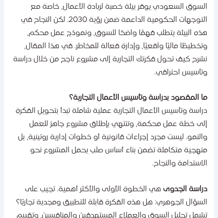
لسوق السعودي يوفر بيئة خصبة لريادة الأعمال، خاصة مع
التوجهات الحكومية الداعمة ضمن رؤية 2030. لكن النجاح في
ذه البيئة يتطلب فهمًا واضحًا للسوق، ونموذج عمل محكم،
تخطيطًا ماليًا واقعيًا، وإدارة فعالة للمخاطر. في هذا المقال،
شرح كيف تحول فكرتك التجارية إلى مشروع ناجح من خلال دراسة
تأسيس احترافي.
ا المقصود بدراسة وتأسيس الأعمال التجارية؟
راسة وتأسيس الأعمال التجارية عملية شاملة تبدأ بتحويل الفكرة
لى خطة عمل محكمة، وتنتهي بإطلاق مشروع جاهز للعمل
النمو. ليست مجرد إجراءات قانونية أو خطوات إدارية روتينية، بل
نهجية متكاملة تضمن بناء أساس صلب يحمل المشروع نحو
لاستدامة والنجاح.
راسة الجدوى
هي الخطوة الأولى والأكثر أهمية. تجيب على
لسؤال الجوهري: هل هذه الفكرة قابلة للتطبيق ومجدية تجاريًا؟
شمل تحليل السوق والعملاء المستهدفين والمنافسين، وتقييم