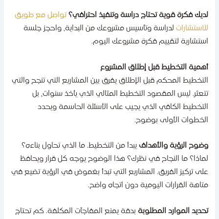
ديك فكرة قوية تحتاج دراسة وتنفيذ احترافي؟
تواصل مع طويق
لاستشارات
لدراسة وتأسيس مشروعك من البداية، واحجز جلسة
ستشارية لتقييم فكرة مشروعك اليوم.
همية التخطيط قبل إطلاق المشروع
لتخطيط المحكم قبل الإطلاق يفرق بين المشاريع التي تنجح والتي
تعثر. ليس المقصود التخطيط المثالي الذي يأخذ سنوات، بل
لتخطيط الكافي الذي يجيب على الأسئلة الحاسمة ويحدد
لخطوات الأولى بوضوح.
ضوح الرؤية والأهداف
يبدأ من التخطيط. ما الذي تحاول بناءه؟
ماذا؟ ما النجاح في نظرك؟ هذا الوضوح يوجه كل قرار ويحافظ
لى تركيز الفريق. المشاريع التي تبدأ بغموض في الرؤية تضيع في
تاهة القرارات اليومية دون اتجاه واضح.
حديد الموارد المطلوبة
بدقة يمنع المفاجآت المكلفة. كم تحتاج