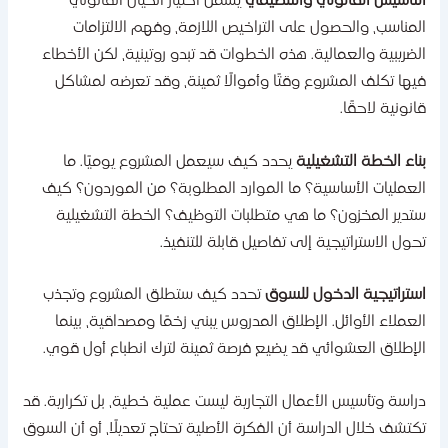
لتأسيس القانوني والتنظيمي
يشمل اختيار الكيان القانوني
لمناسب، والحصول على التراخيص اللازمة، وفهم الالتزامات
لضريبية والعمالية. هذه الخطوات قد تبدو روتينية، لكن الأخطاء
يها تكلف المشروع وقتًا وأموالًا ثمينة، وقد تعرضه لمشاكل
انونية لاحقًا.
ناء الخطة التشغيلية
يحدد كيف سيعمل المشروع يوميًا. ما
لعمليات الأساسية؟ ما الموارد المطلوبة؟ من الموردون؟ كيف
تدير المخزون؟ ما هي متطلبات التوظيف؟ الخطة التشغيلية
حول الاستراتيجية إلى تفاصيل قابلة للتنفيذ.
ستراتيجية الدخول للسوق
تحدد كيف ستطلق المشروع وتجذب
لعملاء الأوائل. الإطلاق المدروس يبني زخمًا ومصداقية، بينما
لإطلاق العشوائي قد يضيع فرصة ثمينة لترك انطباع أول قوي.
راسة وتأسيس الأعمال التجارية ليست عملية خطية، بل تكرارية. قد
كتشف خلال الدراسة أن الفكرة الأصلية تحتاج تعديلًا، أو أن السوق