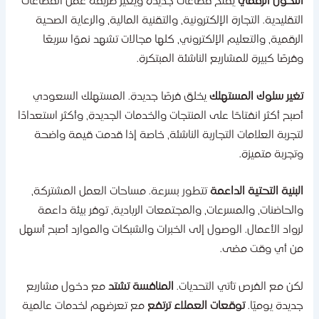
لتحول الرقمي
يفتح قطاعات جديدة ويغير طريقة عمل القطاعات
لتقليدية. التجارة الإلكترونية، والتقنية المالية، والرعاية الصحية
لرقمية، والتعليم الإلكتروني، كلها مجالات تشهد نموًا سريعًا
فرصًا كبيرة للمشاريع الناشئة المبتكرة.
غير سلوك المستهلك
يخلق فرصًا جديدة. المستهلك السعودي
صبح أكثر انفتاحًا على المنتجات والخدمات الجديدة، وأكثر استعدادًا
تجربة العلامات التجارية الناشئة، خاصة إذا قدمت قيمة واضحة
تجربة متميزة.
لبنية التحتية الداعمة
تتطور بسرعة. مساحات العمل المشتركة،
الحاضنات، والمسرعات، والمجتمعات الريادية، توفر بيئة داعمة
رواد الأعمال. الوصول إلى الخبرات والشبكات والموارد أصبح أسهل
ن أي وقت مضى.
كن مع الفرص تأتي التحديات.
المنافسة تشتد
مع دخول مشاريع
ديدة يوميًا.
توقعات العملاء ترتفع
مع تعرضهم لخدمات عالمية