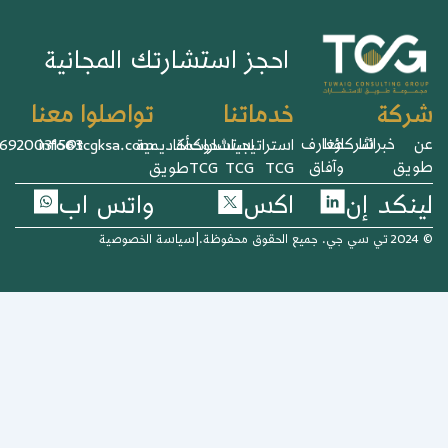
احجز استشارتك المجانية
خدماتنا
تواصلوا معنا
ركة
خبرائنا
شركاؤنا
معارف
استراتيجيات
استشارات
حوكمة
أكاديمية
info@tcgksa.com
966920031563+
يق
وآفاق
TCG
TCG
TCG
طويق
نكد إن
اكس
واتس اب
وظة.
|
سياسة الخصوصية