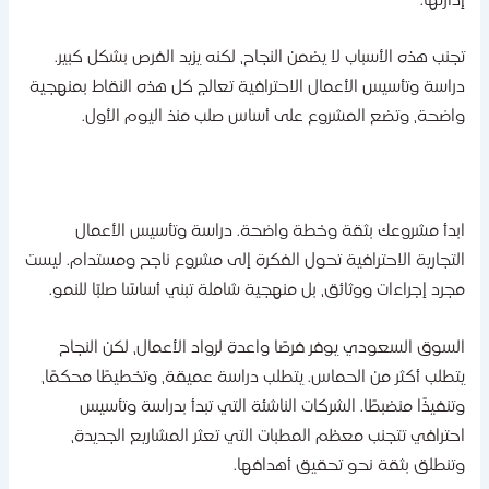
دارتها.
جنب هذه الأسباب لا يضمن النجاح، لكنه يزيد الفرص بشكل كبير.
راسة وتأسيس الأعمال الاحترافية تعالج كل هذه النقاط بمنهجية
اضحة، وتضع المشروع على أساس صلب منذ اليوم الأول.
بدأ مشروعك بثقة وخطة واضحة. دراسة وتأسيس الأعمال
لتجارية الاحترافية تحول الفكرة إلى مشروع ناجح ومستدام. ليست
جرد إجراءات ووثائق، بل منهجية شاملة تبني أساسًا صلبًا للنمو.
لسوق السعودي يوفر فرصًا واعدة لرواد الأعمال، لكن النجاح
تطلب أكثر من الحماس. يتطلب دراسة عميقة، وتخطيطًا محكمًا،
تنفيذًا منضبطًا. الشركات الناشئة التي تبدأ بدراسة وتأسيس
حترافي تتجنب معظم المطبات التي تعثر المشاريع الجديدة،
تنطلق بثقة نحو تحقيق أهدافها.