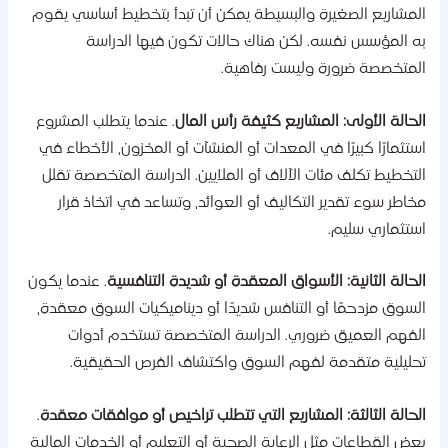
لمشاريع الصغيرة والبسيطة يمكن أن تبدأ بتخطيط أساسي يقوم
ه المؤسس نفسه. لكن هناك حالات تكون فيها الدراسة
لمتخصصة ضرورة وليست رفاهية.
لحالة الأولى: المشاريع كثيفة رأس المال
. عندما يتطلب المشروع
ستثمارًا كبيرًا في المعدات أو المنشآت أو المخزون، الأخطاء في
لتخطيط تكلف مئات الآلاف أو الملايين. الدراسة المتخصصة تقلل
خاطر سوء تقدير التكاليف أو العوائد، وتساعد في اتخاذ قرار
ستثماري سليم.
لحالة الثانية: الأسواق المعقدة أو شديدة التنافسية
. عندما يكون
لسوق مزدحمًا أو التنافس شديدًا أو ديناميكيات السوق معقدة،
لفهم العميق ضروري. الدراسة المتخصصة تستخدم أدوات
حليلية متقدمة لفهم السوق واكتشاف الفرص الحقيقية.
لحالة الثالثة: المشاريع التي تتطلب تراخيص أو موافقات معقدة
.
عض القطاعات مثل الرعاية الصحية أو التعليم أو الخدمات المالية