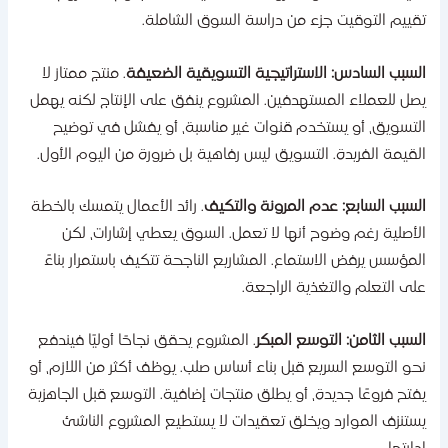
قييم التوقيت جزء من دراسة السوق الشاملة.
لسبب السادس: الاستراتيجية التسويقية الضعيفة
. منتج ممتاز لا
صل للعملاء المستهدفين. المشروع ينفق على الإنتاج لكنه يهمل
لتسويق، أو يستخدم قنوات غير مناسبة، أو يفشل في توضيح
لقيمة الفريدة. التسويق ليس رفاهية بل ضرورة من اليوم الأول.
لسبب السابع: عدم المرونة والتكيف
. رائد الأعمال يتمسك بالخطة
لأصلية رغم وضوح أنها لا تعمل. السوق يعطي إشارات، لكن
لمؤسس يرفض الاستماع. المشاريع الناجحة تتكيف باستمرار بناءً
لى التعلم والتغذية الراجعة.
لسبب الثامن: التوسع المبكر
. المشروع يحقق نجاحًا أوليًا فيندفع
حو التوسع السريع قبل بناء أساس صلب. يوظف أكثر من اللازم، أو
فتح فروعًا جديدة، أو يطلق منتجات إضافية. التوسع قبل الجاهزية
ستنزف الموارد ويخلق تعقيدات لا يستطيع المشروع الناشئ