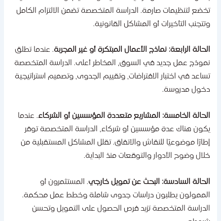
خضع لتنظيمات صارمة. الدراسة المتخصصة تضمن الالتزام الكامل
تتجنب التأخيرات أو المشاكل القانونية.
لحالة الرابعة: نماذج الأعمال المبتكرة أو غير المجربة
. عندما تطلق
موذج عمل جديد في السوق، المخاطر أعلى. الدراسة المتخصصة
ساعد في اختبار الافتراضات، وتقييم الجدوى، وتصميم استراتيجية
خول مدروسة.
لحالة الخامسة: المشاريع متعددة المؤسسين أو الشركاء
. عندما
كون هناك عدة مؤسسين أو شركاء، الدراسة المتخصصة توفر
طارًا موضوعيًا للنقاش والاتفاق. تقلل المشاكل المستقبلية من
لال وضوح الأدوار والتوقعات منذ البداية.
لحالة السادسة: البحث عن تمويل خارجي
. المستثمرون أو
لممولون يطلبون دراسات جدوى شاملة وخطط عمل محكمة.
لدراسة المتخصصة تزيد فرص الحصول على التمويل وتحسن