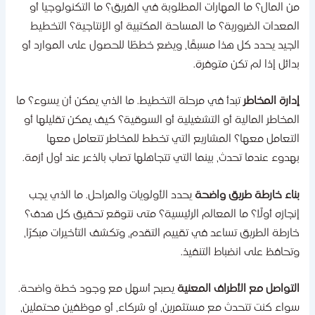
ن المال؟ ما المهارات المطلوبة في الفريق؟ ما التكنولوجيا أو
لمعدات الضرورية؟ ما المساحة المكتبية أو الإنتاجية؟ التخطيط
لجيد يحدد كل هذا مسبقًا، ويضع خططًا للحصول على الموارد أو
دائل إذا لم تكن متوفرة.
دارة المخاطر
تبدأ في مرحلة التخطيط. ما الذي يمكن أن يسوء؟ ما
لمخاطر المالية أو التشغيلية أو السوقية؟ كيف يمكن تقليلها أو
لتعامل معها؟ المشاريع التي تخطط للمخاطر تتعامل معها
هدوء عندما تحدث، بينما التي تتجاهلها تصاب بالذعر عند أول أزمة.
ناء خارطة طريق واضحة
يحدد الأولويات والمراحل. ما الذي يجب
نجازه أولًا؟ ما المعالم الرئيسية؟ متى نتوقع تحقيق كل هدف؟
ارطة الطريق تساعد في تقييم التقدم، وتكشف التأخيرات مبكرًا،
تحافظ على انضباط التنفيذ.
لتواصل مع الأطراف المعنية
يصبح أسهل مع وجود خطة واضحة.
واء كنت تتحدث مع مستثمرين، أو شركاء، أو موظفين محتملين،