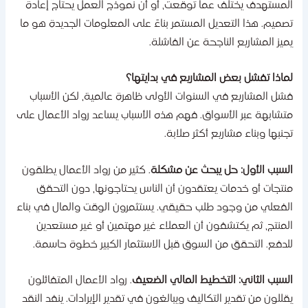
لمستهدف يختلف عما توقعت، أو أن نموذج العمل يحتاج إعادة
صميم. هذا التعديل المستمر بناءً على المعلومات الجديدة هو ما
ميز المشاريع الناجحة عن الفاشلة.
ماذا تفشل بعض المشاريع في بدايتها؟
شل المشاريع في السنوات الأولى ظاهرة عالمية، لكن الأسباب
تشابهة عبر الأسواق. فهم هذه الأسباب يساعد رواد الأعمال على
جنبها وبناء مشاريع أكثر صلابة.
لسبب الأول: حل يبحث عن مشكلة
. كثير من رواد الأعمال يطلقون
نتجات أو خدمات يعتقدون أن الناس يحتاجونها، دون التحقق
لفعلي من وجود طلب حقيقي. يستثمرون الوقت والمال في بناء
لمنتج، ثم يكتشفون أن العملاء غير مهتمين أو غير مستعدين
لدفع. التحقق من السوق قبل الاستثمار الكبير خطوة حاسمة.
لسبب الثاني: التخطيط المالي الضعيف
. رواد الأعمال المتفائلون
قللون من تقدير التكاليف ويبالغون في تقدير الإيرادات. ينفد النقد