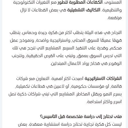
لمستوى.
الكفاءات المطلوبة تتطور
مع التغيرات التكنولوجية
التنظيمية.
التكاليف التشغيلية
في بعض القطاعات لا تزال
رتفعة.
لنجاح في هذه البيئة يتطلب أكثر من فكرة جيدة وحماس. يتطلب
همًا عميقًا للسوق المحلي، واستراتيجية واضحة، ونموذج عمل
حكم، وقدرة على التنفيذ السريع. المشاريع التي تنجح هي تلك
لتي تدرس السوق بعمق، وتبني على الفرص الحقيقية، وتتجنب
لوقوع في فخاخ رواد الأعمال المبتدئين.
لشراكات الاستراتيجية
أصبحت أكثر أهمية. التعاون مع شركات
ائمة، أو مؤسسات حكومية، أو لاعبين في قطاعات تكميلية،
سرع النمو ويقلل المخاطر. المشاريع التي تبني شراكات ذكية تصل
سرع وأكثر استدامة.
تى تحتاج إلى دراسة متخصصة قبل التأسيس؟
يست كل فكرة تجارية تحتاج دراسة استشارية معقدة. بعض