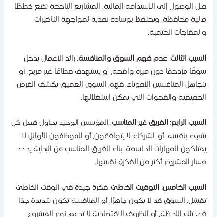
بل الوصول إلى الاستدامة المالية. المشاريع الناجحة تضع خططًا
الية محافظة، وتحتفظ بوسادة نقدية لمواجهة التأخيرات
المفاجآت الحتمية.
لسبب الثالث: عدم فهم السوق والمنافسة
. رائد الأعمال يدخل
وقًا مزدحمًا دون ميزة واضحة، أو يستهدف قطاعًا غير مربح، أو
تجاهل المنافسين الأقوياء. فهم السوق العميق يكشف الفرص
لحقيقية والفجوات التي يمكن استغلالها.
لسبب الرابع: الفريق غير المناسب
. المؤسس الوحيد يحاول فعل كل
يء بنفسه، أو الشركاء لا يتوافقون، أو الموظفون الأوائل لا
متلكون المهارات الحاسمة. بناء الفريق المناسب من البداية يحدد
سار المشروع أكثر من الفكرة نفسها.
لسبب الخامس: التوقيت الخاطئ
. فكرة جيدة في الوقت الخاطئ
فشل. السوق قد لا يكون جاهزًا، أو المنافسة تكون شديدة جدًا
ي تلك اللحظة، أو الظروف الاقتصادية لا تدعم نوع المشروع.