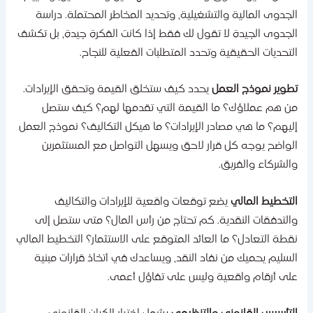
لجدوى المالية والتشغيلية، وتحديد المخاطر المحتملة. دراسة
لجدوى الجيدة لا تقول لك فقط إذا كانت الفكرة جيدة، بل تكشف
لتحديات الحقيقية وتحدد المتطلبات الفعلية للنجاح.
طوير نموذج العمل
يحدد كيف ستخلق القيمة وتحقق الإيرادات.
ن هم عملاؤك؟ ما القيمة التي تقدمها لهم؟ كيف ستصل
ليهم؟ ما هي مصادر الإيرادات؟ ما هيكل التكاليف؟ نموذج العمل
لواضح يوجه كل قرار لاحق ويسهل التواصل مع المستثمرين
الشركاء والفريق.
لتخطيط المالي
يضع توقعات واقعية للإيرادات والتكاليف
التدفقات النقدية. كم تحتاج من رأس المال؟ متى ستصل إلى
قطة التعادل؟ ما العائد المتوقع على الاستثمار؟ التخطيط المالي
لسليم يحميك من نفاد النقد، ويساعدك في اتخاذ قرارات مبنية
لى أرقام واقعية وليس على تفاؤل أعمى.