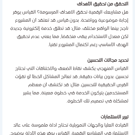
لتحقق من تحقيق الأهداف
ل مشاريعك الرقمية تحقق الاهداف المرسومة؟ القياس يوفر
جابة موضوعية وواضحة. بدون قياس، قد تعتقد أن المشروع
اجح بينما الواقع مختلف. مثال: قد تطلق خدمة إلكترونية جديدة
كن معدل الاستخدام يبقى منخفضا، مما يعني عدم تحقيق
لهدف الأساسي رغم اكتمال المشروع تقنيا.
حديد مجالات التحسين
لقياس المنهجي يكشف نقاط الضعف والاختناقات التي تحتاج
حسين. بدون بيانات دقيقة، قد تعالج المشاكل الخطأ أو تفوّت
لفرص الحقيقية للتحسين. مثال: قد تكتشف أن معظم
لمستخدمين يتركون الخدمة في خطوة معينة، مما يشير
مشكلة في تصميم تلك الخطوة.
برير الاستثمارات
لقيادة العليا والجهات التمويلية تحتاج ادلة ملموسة على عائد
لاستثمار في المشاريع الرقمية. القياس يوفر هذه الأدلة بوضوح.