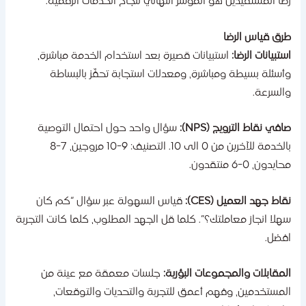
ضا المستفيدين هو المؤشر النهائي لنجاح الخدمات الرقمية.
رق قياس الرضا
ستبيانات الرضا:
استبيانات قصيرة بعد استخدام الخدمة مباشرة،
أسئلة بسيطة ومباشرة، ومعدلات استجابة تحفّز بالبساطة
السرعة.
افي نقاط الترويج (NPS):
سؤال واحد حول احتمال التوصية
بالخدمة للآخرين من 0 الى 10. التصنيف: 9-10 مروجين، 7-8
ايدون، 0-6 منتقدون.
قاط جهد العميل (CES):
قياس السهولة عبر سؤال “كم كان
هلا انجاز معاملتك؟”. كلما قل الجهد المطلوب، كلما كانت التجربة
فضل.
لمقابلات والمجموعات البؤرية:
جلسات معمقة مع عينة من
لمستخدمين، وفهم أعمق للتجربة والتحديات والتوقعات،