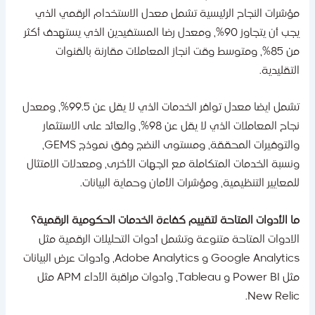
ؤشرات النجاح الرئيسية تشمل معدل الاستخدام الرقمي الذي
يجب أن يتجاوز 90%، ومعدل رضا المستفيدين الذي يستهدف أكثر
من 85%، ومتوسط وقت انجاز المعاملات مقارنة بالقنوات
لتقليدية.
تشمل ايضا معدل توافر الخدمات الذي لا يقل عن 99.5%، ومعدل
نجاح المعاملات الذي لا يقل عن 98%، والعائد على الاستثمار
والتوفيرات المحققة، ومستوى النضج وفق نموذج GEMS،
نسبة الخدمات المتكاملة مع الجهات الأخرى، ومعدلات الامتثال
لمعايير التنظيمية، ومؤشرات الأمان وحماية البيانات.
ا الأدوات المتاحة لتقييم كفاءة الخدمات الحكومية الرقمية؟
لادوات المتاحة متنوعة وتشمل أدوات التحليلات الرقمية مثل
Google Analytics و Adobe Analytics، وأدوات عرض البيانات
مثل Power BI و Tableau، وأدوات مراقبة الأداء APM مثل
New Relic