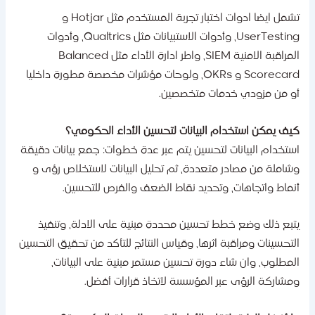
تشمل ايضا ادوات اختبار تجربة المستخدم مثل Hotjar و
UserTesting، وأدوات الاستبيانات مثل Qualtrics، وأدوات
المراقبة الامنية SIEM، واطر ادارة الأداء مثل Balanced
Scorecard و OKRs، ولوحات مؤشرات مخصصة مطورة داخليا
و من مزودي خدمات متخصصين.
يف يمكن استخدام البيانات لتحسين الأداء الحكومي؟
ستخدام البيانات لتحسين يتم عبر عدة خطوات: جمع بيانات دقيقة
شاملة من مصادر متعددة، ثم تحليل البيانات لاستخلاص رؤى و
نماط واتجاهات، وتحديد نقاط الضعف والفرص للتحسين.
تبع ذلك وضع خطط تحسين محددة مبنية على الادلة، وتنفيذ
لتحسينات ومراقبة اثرها، وقياس النتائج للتأكد من تحقيق التحسين
لمطلوب، وان شاء دورة تحسين مستمر مبنية على البيانات،
مشاركة الرؤى عبر المؤسسة لاتخاذ قرارات أفضل.