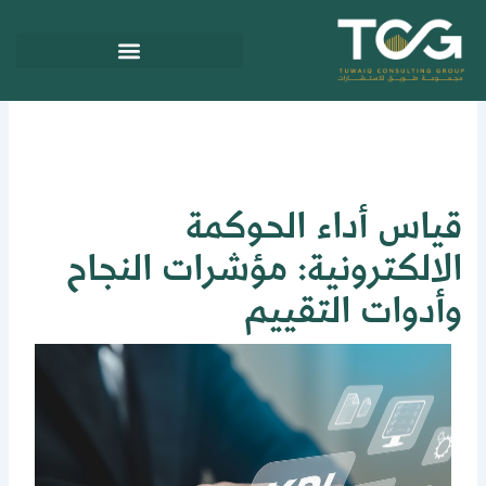
ي
توى
ياس أداء الحوكمة
لالكترونية: مؤشرات النجاح
أدوات التقييم