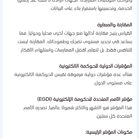
تواكب التوقعات المتزايدة. الجهات الرائدة لا تقف عند إطلاق
لخدمة، وتحسينها باستمرار بناء على البيانات.
لمقارنة والمعايرة
لقياس يتيح مقارنة أدائها مع جهات أخرى محليا ودوليا، مما
ساعد في تحديد مستوى نضجك وطموحاتك. المقارنة ليست
لتنافس فقط، بل لتعلم أفضل الممارسات واستلهام الأفكار.
لمؤشرات الدولية للحوكمة الالكترونية
ناك عدة مؤشرات دولية مرموقة تقيس الحوكمة الالكترونية
لى مستوى الدول.
ؤشر الأمم المتحدة للحكومة الإلكترونية (EGDI)
ذا المؤشر هو الاشهر والاكثر شمولا عالميا، تصدره الأمم
لمتحدة كل سنتين.
كونات المؤشر الرئيسية: