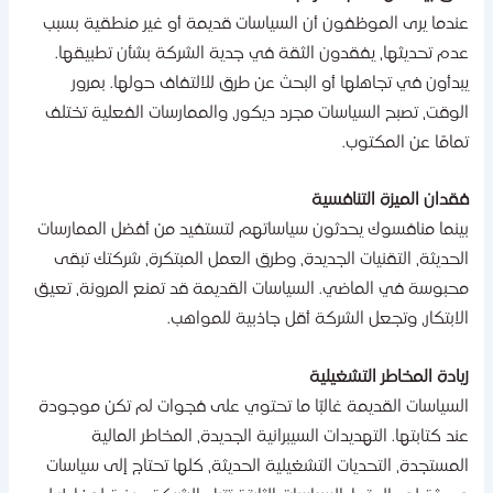
ندما يرى الموظفون أن السياسات قديمة أو غير منطقية بسبب
دم تحديثها، يفقدون الثقة في جدية الشركة بشأن تطبيقها.
بدأون في تجاهلها أو البحث عن طرق للالتفاف حولها. بمرور
لوقت، تصبح السياسات مجرد ديكور، والممارسات الفعلية تختلف
مامًا عن المكتوب.
قدان الميزة التنافسية
ينما منافسوك يحدثون سياساتهم لتستفيد من أفضل الممارسات
لحديثة، التقنيات الجديدة، وطرق العمل المبتكرة، شركتك تبقى
حبوسة في الماضي. السياسات القديمة قد تمنع المرونة، تعيق
لابتكار، وتجعل الشركة أقل جاذبية للمواهب.
يادة المخاطر التشغيلية
لسياسات القديمة غالبًا ما تحتوي على فجوات لم تكن موجودة
ند كتابتها. التهديدات السيبرانية الجديدة، المخاطر المالية
لمستجدة، التحديات التشغيلية الحديثة، كلها تحتاج إلى سياسات