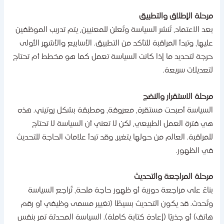
رحلة الإطلاق والتطبيق
عد الاعتماد، تُنشر السياسة وتُعلن للمعنيين، يتم تدريب الموظفين
ليها، وتبدأ المراقبة للتأكد من التطبيق. الأسابيع والأشهر الأولى
رجة لتحديد ما إذا كانت السياسة تعمل كما هو مخطط أم تحتاج
تعديلات سريعة.
رحلة الاستقرار والنضج
لسياسة أصبحت مستقرة، معروفة، ومطبقة بشكل روتيني. هذه
ي فترة العمل الطبيعي، لكن لا تعني أن السياسة لا تحتاج
لمراقبة. العالم من حولها يتغير، وقد تبدأ علامات الحاجة للتحديث
ي الظهور.
رحلة المراجعة والتحديث
ناءً على مراجعة دورية أو ظهور حاجة ملحة، تُراجع السياسة
تُحدث. قد يكون التحديث بسيطًا (تغيير مسمى وظيفي أو رقم
اتف) أو جذريًا (إعادة كتابة كاملة). السياسة المحدثة تمر بنفس