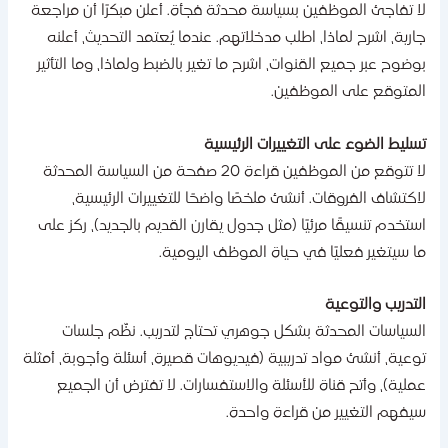
ا تفاجئ الموظفين بسياسة محدثة فجأة. أعلن مبكرًا أن مراجعة
ارية، اشرح لماذا، اطلب مدخلاتهم. عندما يُعتمد التحديث، أعلنه
وضوح عبر جميع القنوات، اشرح ما تغير بالضبط ولماذا، وما التأثير
لمتوقع على الموظفين.
سليط الضوء على التغييرات الرئيسية
لا تتوقع من الموظفين قراءة 20 صفحة من السياسة المحدثة
اكتشاف الفروقات. أنشئ ملخصًا واضحًا للتغييرات الرئيسية،
ستخدم تنسيقًا مرئيًا (مثل جدول يقارن القديم بالجديد)، ركز على
ا سيتغير فعليًا في حياة الموظف اليومية.
لتدريب والتوعية
لسياسات المحدثة بشكل جوهري تحتاج لتدريب. نظّم جلسات
وعية، أنشئ مواد تدريبية (فيديوهات قصيرة، أسئلة وأجوبة، أمثلة
ملية)، وأتح قناة للأسئلة والاستفسارات. لا تفترض أن الجميع
يفهم التغيير من قراءة واحدة.