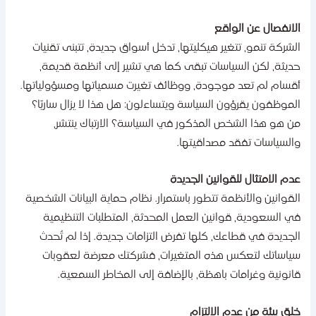
لانفصال عن الواقع
لشركة تنمو، تتغير هيكليتها، تدخل أسواق جديدة، تتبنى تقنيات
ديثة، لكن السياسات تبقى كما هي تشير إلى أنظمة قديمة،
قسام لم تعد موجودة، ووظائف تغيرت مسمياتها ومسؤولياتها.
لموظفون يقرؤون السياسة ويتساءلون: هل هذا لا يزال ساريًا؟
ن هو هذا الشخص المذكور في السياسة؟ الارتباك ينتشر،
السياسات تفقد مصداقيتها.
دم الامتثال للقوانين الجديدة
لقوانين والأنظمة تتطور باستمرار. نظام حماية البيانات الشخصية
ي السعودية، قوانين العمل المحدثة، المتطلبات التنظيمية
لجديدة في قطاعك، كلها تفرض التزامات جديدة. إذا لم تُحدث
ياساتك لتعكس هذه المتغيرات، فشركتك معرضة لعقوبات
انونية وغرامات باهظة، بالإضافة إلى المخاطر السمعية.
لق بيئة من عدم الالتزام