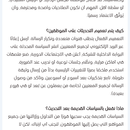
حساسيته، قد تحتاج موافقة مجلس الإدارة، أو الرئيس التنفيذي،
و سلطة أقل. المهم أن تكون الصلاحيات واضحة ومحترمة، وأن
ُوثَّق الاعتماد رسميًا.
يف يتم تعميم التحديثات على الموظفين؟
لتعميم الفعال يتطلب قنوات متعددة وتكرار الرسالة. أرسل إعلانًا
بر البريد الإلكتروني لجميع المعنيين، انشر السياسة المحدثة على
لبوابة الداخلية للشركة، أعلن في الاجتماعات الدورية، ضع ملصقات
ي أماكن مرئية، ونظّم جلسات توعية أو تدريب عند الضرورة.
ستخدم ملخصًا بصريًا للتغييرات الرئيسية بدلاً من إرسال وثيقة
ويلة. تابع بتذكيرات بعد أسبوع أو أسبوعين، وتأكد من وصول
لرسالة لجميع المعنيين (خاصة من يعملون عن بُعد أو في فروع
عيدة).
اذا نفعل بالسياسات القديمة بعد التحديث؟
لسياسات القديمة يجب سحبها فورًا من التداول وإزالتها من جميع
لمواقع التي يصل إليها الموظفون، لتجنب أي ارتباك. لكن لا