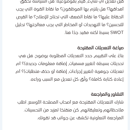
بل تعديل أي شيء، قيّم بموضوعية: هل السياسة تحقق
هدافها؟ هل يلتزم بها الموظفون؟ ما نقاط القوة التي يجب
لحفاظ عليها؟ ما نقاط الضعف التي تحتاج للإصلاح؟ ما الفرص
لتحسين؟ ما التهديدات أو المخاطر التي يجب معالجتها؟ تحليل
S بسيط لكنه مفيد جدًا هنا.
ياغة التعديلات المقترحة
ناءً على التقييم، حدد التعديلات المطلوبة بوضوح. هل هي
حديثات بسيطة (تغيير مسميات، إضافة معلومات جديدة)؟ أم
عديلات جوهرية (تغيير إجراءات، إضافة أو حذف متطلبات)؟ أم
عادة كتابة كاملة؟ وثّق كل تعديل مع السبب وراءه.
لتشاور والمراجعة
ارك التعديلات المقترحة مع أصحاب المصلحة الأوسع، اطلب
لاحظاتهم وتعليقاتهم، كن منفتحًا لمزيد من التحسينات.
لمراجعة التعاونية تكشف عن جوانب قد تفوتك.