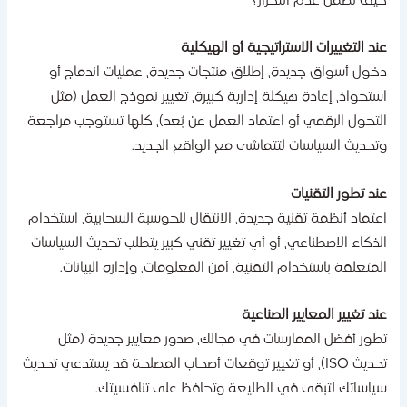
يف نضمن عدم التكرار؟
ند التغييرات الاستراتيجية أو الهيكلية
خول أسواق جديدة، إطلاق منتجات جديدة، عمليات اندماج أو
ستحواذ، إعادة هيكلة إدارية كبيرة، تغيير نموذج العمل (مثل
لتحول الرقمي أو اعتماد العمل عن بُعد)، كلها تستوجب مراجعة
تحديث السياسات لتتماشى مع الواقع الجديد.
ند تطور التقنيات
عتماد أنظمة تقنية جديدة، الانتقال للحوسبة السحابية، استخدام
لذكاء الاصطناعي، أو أي تغيير تقني كبير يتطلب تحديث السياسات
لمتعلقة باستخدام التقنية، أمن المعلومات، وإدارة البيانات.
ند تغيير المعايير الصناعية
طور أفضل الممارسات في مجالك، صدور معايير جديدة (مثل
تحديث ISO)، أو تغيير توقعات أصحاب المصلحة قد يستدعي تحديث
ياساتك لتبقى في الطليعة وتحافظ على تنافسيتك.