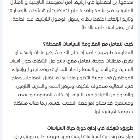
حذفها، بل احفظها في أرشيف آمن للمرجعية التاريخية والامتثال
القانوني. ضع علامة واضحة عليها “ملغاة” أو “استُبدلت بالإصدار X”
تاريخ الإلغاء. احتفظ بنظام يسهل الوصول للأرشيف عند الحاجة،
كن يمنع استخدامه بالخطأ.
يف نتعامل مع المقاومة للسياسات المحدثة؟
لمقاومة طبيعية، خاصة إذا كان التحديث يغير عادات راسخة أو
فرض متطلبات جديدة. تعامل معها بالتواصل الشفاف حول أسباب
لتحديث وفوائده، والاستماع الجاد للمخاوف ومعالجتها، وإشراك
لموظفين في عملية التطوير منذ البداية لتقليل المفاجآت، ومنح
ترة انتقالية معقولة للتكيف، وتوفير الدعم والتدريب اللازمين،
القدوة من القيادة في الالتزام. إذا كانت المقاومة واسعة
مستمرة، قد تحتاج لمراجعة التحديث نفسه، ربما هناك مشكلة
قيقية لم تنتبه لها.
ويق: شريكك في إدارة دورة حياة السياسات
راجعة وتحديث السياسات ليست مجرد مهمة إدارية روتينية، بل