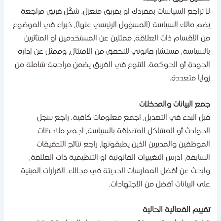
ا تراجع السياسات بمفردك أو بفريق منعزل. شكّل فريق مراجعة
ضم مالك السياسة (المسؤول الرئيسي عنها)، خبراء في الموضوع
ن الأقسام ذات العلاقة، ممثلين عن المستخدمين أو المتأثرين
السياسة، مستشار قانوني للتحقق من الامتثال، وممثل عن إدارة
لجودة أو الحوكمة. التنوع في الفريق يضمن مراجعة شاملة من
وايا متعددة.
مع البيانات والمدخلات
بل البدء في التعديل، اجمع معلومات كافية. راجع سجل
لحوادث أو المشاكل المتعلقة بالسياسة، اجمع ملاحظات
لموظفين والمديرين الذين يطبقونها، راجع نتائج التدقيقات
لسابقة، ادرس التغييرات القانونية أو التنظيمية ذات العلاقة،
ابحث عن أفضل الممارسات الحديثة في مجالك. القرارات المبنية
لى البيانات أفضل من الاجتهادات.
قييم الفعالية الحالية