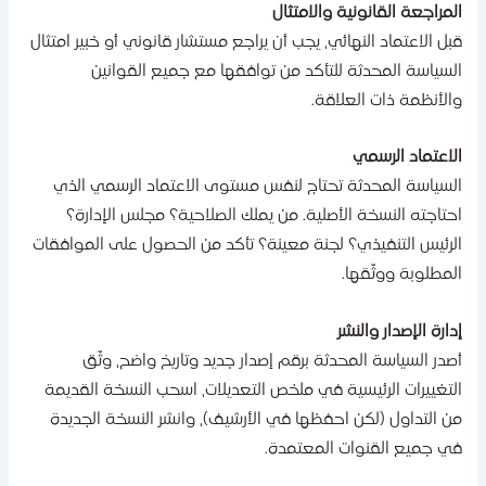
لمراجعة القانونية والامتثال
بل الاعتماد النهائي، يجب أن يراجع مستشار قانوني أو خبير امتثال
لسياسة المحدثة للتأكد من توافقها مع جميع القوانين
الأنظمة ذات العلاقة.
لاعتماد الرسمي
لسياسة المحدثة تحتاج لنفس مستوى الاعتماد الرسمي الذي
حتاجته النسخة الأصلية. من يملك الصلاحية؟ مجلس الإدارة؟
لرئيس التنفيذي؟ لجنة معينة؟ تأكد من الحصول على الموافقات
لمطلوبة ووثّقها.
دارة الإصدار والنشر
صدر السياسة المحدثة برقم إصدار جديد وتاريخ واضح، وثّق
لتغييرات الرئيسية في ملخص التعديلات، اسحب النسخة القديمة
ن التداول (لكن احفظها في الأرشيف)، وانشر النسخة الجديدة
ي جميع القنوات المعتمدة.