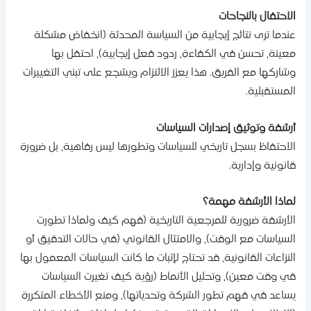
لاحتفال بالنجاحات
ندما ترى نتائج إيجابية من السياسة المحدثة (انخفاض مشكلة
عينة، تحسن في الكفاءة، ردود فعل إيجابية)، احتفل بها
شاركها مع الفريق. هذا يعزز الالتزام ويشجع على تبني التغييرات
لمستقبلية.
رشفة وتوثيق إصدارات السياسات
لاحتفاظ بسجل تاريخي للسياسات وتطورها ليس رفاهية، بل ضرورة
انونية وإدارية.
ماذا الأرشفة مهمة؟
لأرشفة ضرورية للمرجعية التاريخية (فهم كيف ولماذا تطورت
لسياسات مع الوقت)، والامتثال القانوني (في حالات التدقيق أو
لنزاعات القانونية، قد تحتاج لإثبات ما كانت السياسات المعمول بها
ي وقت معين)، وتحليل الأنماط (رؤية كيف تغيرت السياسات
ساعد في فهم تطور الشركة وتحدياتها)، ومنع الأخطاء المتكررة