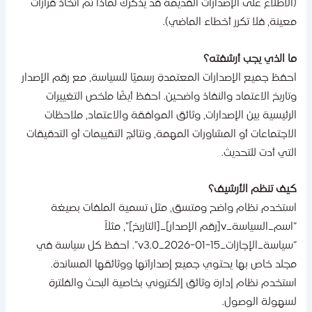
الاطلاع على الإصدارات القديمة قد يذكرك لماذا تم اتخاذ قرارات
عينة، فلا تكرر أخطاء الماضي).
ا الذي يجب أرشفته؟
حفظ جميع الإصدارات المعتمدة رسميًا للسياسة، مع رقم الإصدار
تاريخ الاعتماد والنفاذ واضحين. احفظ أيضًا ملخص التغييرات
لرئيسية بين الإصدارات، وثائق الموافقة والاعتماد، ملاحظات
لاجتماعات أو المشاورات المهمة، ونتائج التقييمات أو التدقيقات
لتي أدت للتحديث.
يف تنظم الأرشيف؟
ستخدم نظام واضح ومتسق، مثل تسمية الملفات بصيغة
“اسم_السياسة_v[رقم الإصدار]_[التاريخ]”، مثلاً
“سياسة_الإجازات_v3.0_2026-01-15”. احفظ كل سياسة في
جلد خاص بها يحتوي جميع إصداراتها ووثائقها المساندة.
ستخدم نظام إدارة وثائق إلكتروني بخاصية البحث والفلترة
سهولة الوصول.