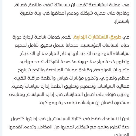
ي عملية استراتيجية تضمن أن سياساتك تبقى ملائمة، فعالة،
قادرة على حماية شركتك ودعم أهدافها في بيئة متغيرة
استمرار.
ي
طويق للاستشارات الإدارية
، نقدم خدمات شاملة لإدارة دورة
ياة السياسات المؤسسية. خدماتنا تشمل تدقيق شامل لجميع
ياساتك الموجودة لتحديد أيها يحتاج للمراجعة أو التحديث،
تطوير خطة مراجعة دورية مخصصة لشركتك تحدد مواعيد
أولويات المراجعة، وقيادة عمليات المراجعة والتحديث بنهج
نظم وتعاوني، وتطوير مؤشرات قياس وأنظمة مراقبة لتقييم
عالية السياسات، وتصميم وتطبيق أنظمة إدارة سياسات رقمية،
تدريب فرقك على أفضل الممارسات في إدارة السياسات، ومتابعة
ستمرة لضمان أن سياساتك تبقى حية ومواكبة.
حن لا نساعدك فقط في كتابة السياسات، بل في إدارتها كأصول
ية تتطور وتنمو مع شركتك، تحميها من المخاطر، وتدعم تقدمها
لمستمر.