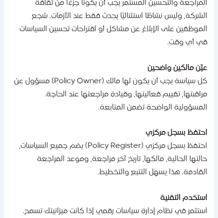
لمراجعة والتحسين المستمر يجب أن يكونا جزءًا من ثقافة
لشركة، وليس نشاطًا استثنائيًا يحدث فقط عند الأزمات. شجع
لموظفين على الإبلاغ عن مشاكل أو اقتراحات تحسين السياسات
ي أي وقت.
يّن مالكين واضحين
كل سياسة يجب أن يكون لها مالك (Policy Owner) مسؤول عن
راقبتها، تقييم فعاليتها، وقيادة مراجعتها عند الحاجة.
لمسؤولية الواضحة تضمن المتابعة.
حتفظ بسجل مركزي
احتفظ بسجل مركزي (Policy Register) يضم جميع السياسات،
التها الحالية، مالكها، تاريخ آخر مراجعة، وموعد المراجعة
لقادمة. هذا يسهل التتبع والتخطيط.
ستخدم التقنية
ستثمر في نظام إدارة سياسات رقمي إذا كانت ميزانيتك تسمح.