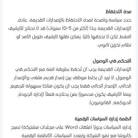
دة الاحتفاظ
دد سياسة واضحة لمدة الاحتفاظ بالإصدارات القديمة. عادة،
الإصدارات القديمة جدًا (أكثر من 5-10 سنوات) قد لا تحتاج للأرشيف
لنشط، لكن لا تحذفها كليًا. يمكن نقلها لأرشيف طويل الأمد أو
ظام تخزين ثانوي.
لتحكم في الوصول
لإصدارات القديمة يجب أن تُحفظ بطريقة آمنة مع التحكم في
لوصول. لا تريد أن يخلط موظف بين إصدار قديم ملغى والإصدار
لحالي. الإصدار الحالي فقط يجب أن يكون متاحًا بسهولة للجميع،
ينما الأرشيف يكون محصورًا بمن يحتاجه فعلاً (إدارة الجودة،
لحوكمة، القانونيون).
نظمة إدارة السياسات الرقمية
إدارة السياسات يدويًا (ملفات Word على مجلدات مشتركة) تصبح
ابوسًا مع نمو الشركة وتعدد السياسات. الأنظمة الرقمية