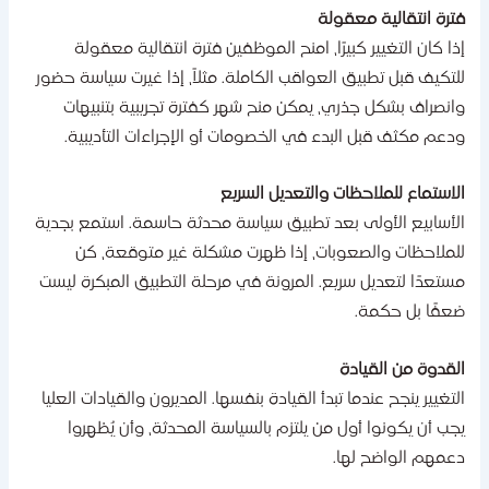
ترة انتقالية معقولة
ذا كان التغيير كبيرًا، امنح الموظفين فترة انتقالية معقولة
لتكيف قبل تطبيق العواقب الكاملة. مثلاً، إذا غيرت سياسة حضور
انصراف بشكل جذري، يمكن منح شهر كفترة تجريبية بتنبيهات
دعم مكثف قبل البدء في الخصومات أو الإجراءات التأديبية.
لاستماع للملاحظات والتعديل السريع
لأسابيع الأولى بعد تطبيق سياسة محدثة حاسمة. استمع بجدية
لملاحظات والصعوبات، إذا ظهرت مشكلة غير متوقعة، كن
ستعدًا لتعديل سريع. المرونة في مرحلة التطبيق المبكرة ليست
عفًا بل حكمة.
لقدوة من القيادة
لتغيير ينجح عندما تبدأ القيادة بنفسها. المديرون والقيادات العليا
جب أن يكونوا أول من يلتزم بالسياسة المحدثة، وأن يُظهروا
عمهم الواضح لها.