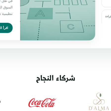
في ظل الت
السوق ال
تنظيمية ت
ة
اقرأ ال
شركاء النجاح