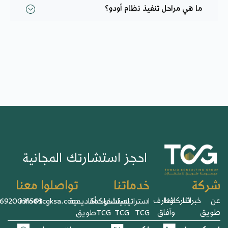
احل تنفيذ نظام أودو؟
احجز استشارتك المجانية
خدماتنا
تواصلوا معنا
ؤنا
معارف
استراتيجيات
استشارات
حوكمة
أكاديمية
info@tcgksa.com
966920031563+
وآفاق
TCG
TCG
TCG
طويق