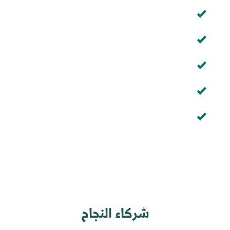
 تشغيلي ومالي شامل
 الأنظمة المحاسبية
 واختبار النظام
 الفرق التشغيلية
ودو في السعودية بعد الإطلاق
شركاء النجاح