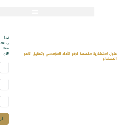
استشارات نظام أودو
ابدأ
رحلتك
معنا
الان
ية مخصصة لرفع الأداء المؤسسي وتحقيق النمو
 استشارية احترافية للشركات في السعودية، قائمة على تشخيص الأعمال
لراهن، وبناء حلول أعمال شاملة تقود إلى تحسين الكفاءة المؤسسية ورفع
بخبرة استشارية محلية ومعايير عالمية.
ارسال الطلب