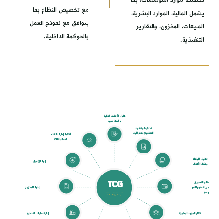
المؤسسات، بما
مع تخصيص النظام بما
الموارد البشرية،
يتوافق مع نموذج العمل
زون، والتقارير
والحوكمة الداخلية.
حلول الأنظمة المالية
والمحاسبية
تخطيط وتنفيذ
المشاريع باحترافية
أنظمة إدارة علاقات
العملاء CRM
إدارة الأصول
TCG
إدارة المخزون
TUWAIQ CONSULTING GROUP
مجموعة طويق للاستشارات
إدارة عمليات التصنيع